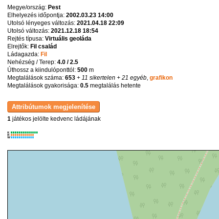
Megye/ország:
Pest
Elhelyezés időpontja:
2002.03.23 14:00
Utolsó lényeges változás:
2021.04.18 22:09
Utolsó változás:
2021.12.18 18:54
Rejtés típusa:
Virtuális geoláda
Elrejtők:
Fil család
Ládagazda:
Fil
Nehézség / Terep:
4.0 / 2.5
Úthossz a kiindulóponttól:
500
m
Megtalálások száma:
653
+ 11 sikertelen
+ 21 egyéb
,
grafikon
Megtalálások gyakorisága:
0.5
megtalálás hetente
1
játékos jelölte kedvenc ládájának
K
R
W