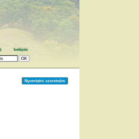
Q
belépés
Nyomtatni szeretném