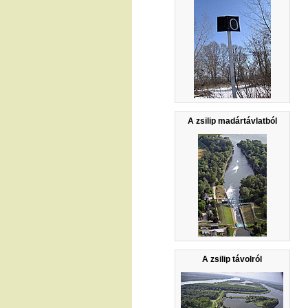
A zsilip madártávlatból
A zsilip távolról