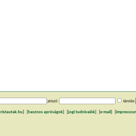
jelszó:
tárolás
uristautak.hu
] [
hasznos apróságok
] [
jogi tudnivalók
] [
e-mail
] [
impresszu