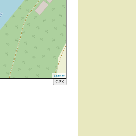
Leaflet
GPX