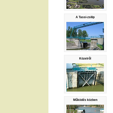
A Tassi-zsilip
Közelről
Működés közben