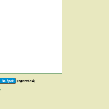
[
regisztráció
]
m
]