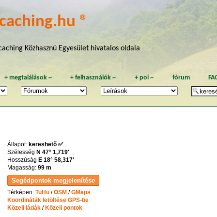
caching.hu ®
aching Közhasznú Egyesület hivatalos oldala
+
megtalálások
~
+
felhasználók
~
+
poi
~
fórum
FA
Állapot:
kereshető ✅
Szélesség
N 47° 1,719'
Hosszúság
E 18° 58,317'
Magasság:
99 m
Térképen:
TuHu
/
OSM
/
GMaps
Koordináták letöltése GPS-be
Közeli ládák
/
Közeli pontok