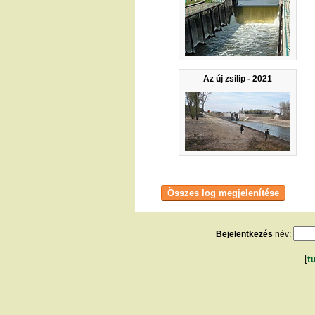
Az új zsilip - 2021
Bejelentkezés
név:
[
t