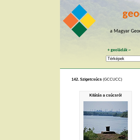
geo
a Magyar Geoc
+
geoládák
~
142. Szigetcsúcs
(GCCUCC)
Kilátás a csúcsról