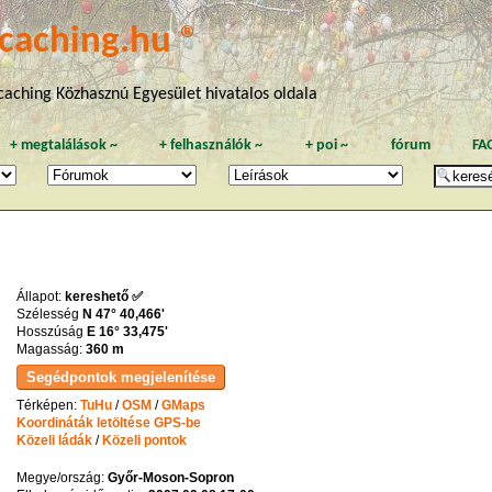
caching.hu ®
aching Közhasznú Egyesület hivatalos oldala
+
megtalálások
~
+
felhasználók
~
+
poi
~
fórum
FA
Állapot:
kereshető ✅
Szélesség
N 47° 40,466'
Hosszúság
E 16° 33,475'
Magasság:
360 m
Térképen:
TuHu
/
OSM
/
GMaps
Koordináták letöltése GPS-be
Közeli ládák
/
Közeli pontok
Megye/ország:
Győr-Moson-Sopron