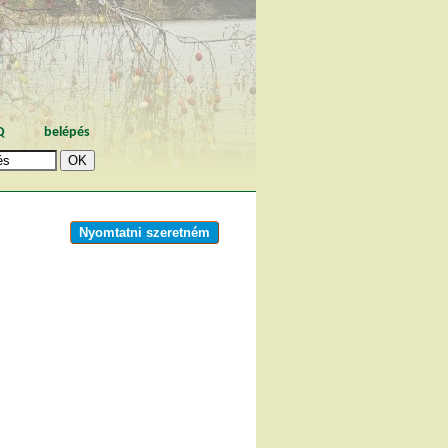
Q
belépés
Nyomtatni szeretném