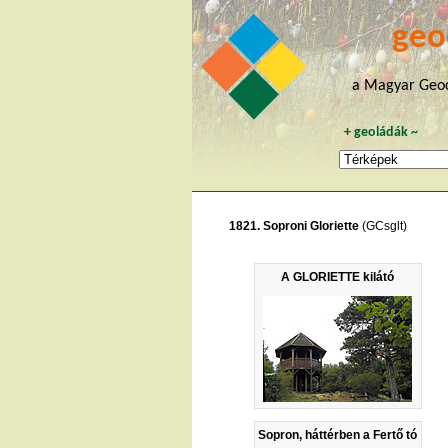
geo
a Magyar Geoc
+
geoládák
~
1821. Soproni Gloriette
(GCsglt)
A GLORIETTE kilátó
Sopron, háttérben a Fertő tó