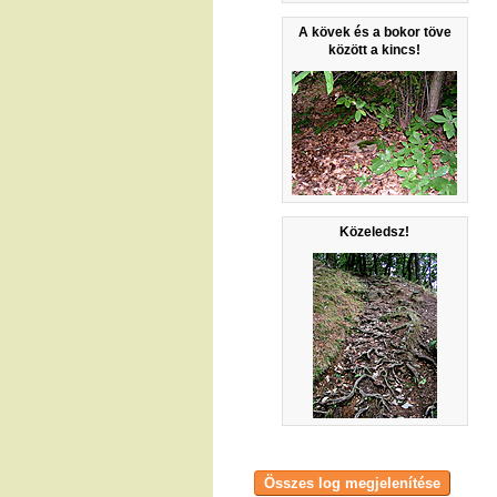
A kövek és a bokor töve
között a kincs!
Közeledsz!