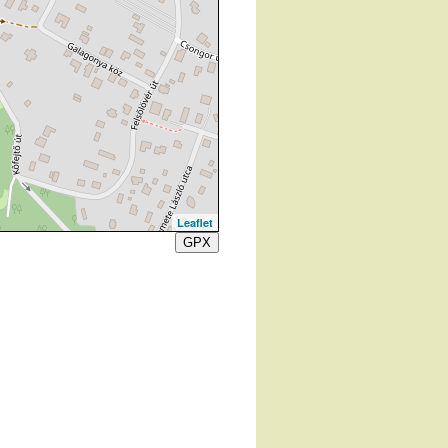
Leaflet
GPX