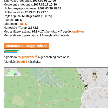
Elhelyezés időpontja:
2007.09.08 17:00
Megjelenés időpontja:
2007.09.17 10:30
Utolsó lényeges változás:
2008.03.30 18:13
Utolsó változás:
2013.01.15 23:16
Rejtés típusa:
Multi geoláda
(
1H+2V
)
Elrejtők:
DrFly
Ládagazda:
DrFly
Nehézség / Terep:
2.5 / 2.5
Megtalálások száma:
972
+ 17 sikertelen
+ 7 egyéb
,
grafikon
Megtalálások gyakorisága:
1.0
megtalálás hetente
K
R
W
A geoláda
megtekinthető
a geocaching.com-on is.
A fordítást
bpeti68
készítette.