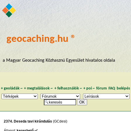
geocaching.hu ®
a Magyar Geocaching Közhasznú Egyesület hivatalos oldala
+
geoládák
~
+
megtalálások
~
+
felhasználók
~
+
poi
~
fórum
FAQ
belépés
2374. Deseda tavi kirándulás
(GCdesi)
Állapot:
kereshető ✅