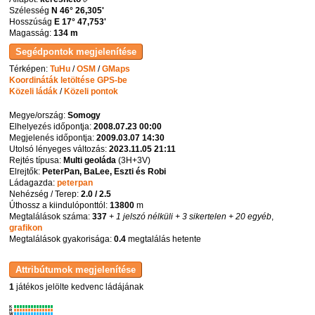
Szélesség
N 46° 26,305'
Hosszúság
E 17° 47,753'
Magasság:
134 m
Térképen:
TuHu
/
OSM
/
GMaps
Koordináták letöltése GPS-be
Közeli ládák
/
Közeli pontok
Megye/ország:
Somogy
Elhelyezés időpontja:
2008.07.23 00:00
Megjelenés időpontja:
2009.03.07 14:30
Utolsó lényeges változás:
2023.11.05 21:11
Rejtés típusa:
Multi geoláda
(
3H+3V
)
Elrejtők:
PeterPan, BaLee, Eszti és Robi
Ládagazda:
peterpan
Nehézség / Terep:
2.0 / 2.5
Úthossz a kiindulóponttól:
13800
m
Megtalálások száma:
337
+ 1 jelszó nélküli
+ 3 sikertelen
+ 20 egyéb
,
grafikon
Megtalálások gyakorisága:
0.4
megtalálás hetente
1
játékos jelölte kedvenc ládájának
K
R
W