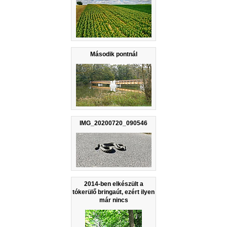
Második pontnál
IMG_20200720_090546
2014-ben elkészült a
tókerülő bringaút, ezért ilyen
már nincs