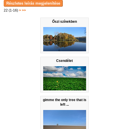
22 (1-16)
>
>>
Őszi színekben
Csendélet
gimme the only tree that is
left ...