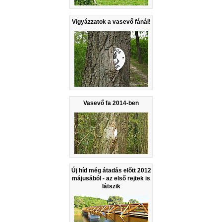
Vigyázzatok a vasevő fánál!
Vasevő fa 2014-ben
Új híd még átadás előtt 2012
májusából - az első rejtek is
látszik