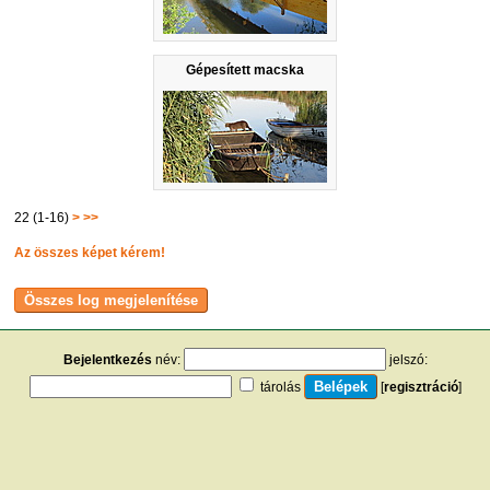
Gépesített macska
22 (1-16)
>
>>
Az összes képet kérem!
Bejelentkezés
név:
jelszó:
tárolás
[
regisztráció
]
[
turistautak.hu
] [
hasznos apróságok
] [
jogi tudnivalók
]
[
e-mail
] [
impresszum
]