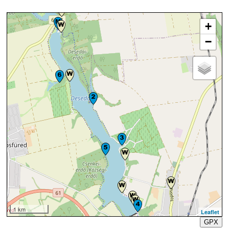
+
−
1 km
Leaflet
GPX