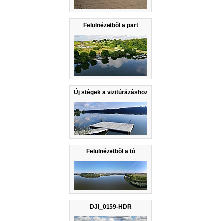
Felülnézetből a part
Új stégek a vizitúrázáshoz
Felülnézetből a tó
DJI_0159-HDR