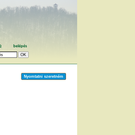
Q
belépés
Nyomtatni szeretném