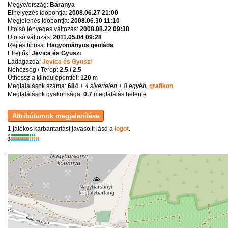
Megye/ország:
Baranya
Elhelyezés időpontja:
2008.06.27 21:00
Megjelenés időpontja:
2008.06.30 11:10
Utolsó lényeges változás:
2008.08.22 09:38
Utolsó változás:
2011.05.04 09:28
Rejtés típusa:
Hagyományos geoláda
Elrejtők:
Jevica és Gyuszi
Ládagazda:
Jevica és Gyuszi
Nehézség / Terep:
2.5 / 2.5
Úthossz a kiindulóponttól:
120
m
Megtalálások száma:
684
+ 4 sikertelen
+ 8 egyéb
,
grafikon
Megtalálások gyakorisága:
0.7
megtalálás hetente
1 játékos karbantartást javasolt; lásd a
logot
.
K
R
W