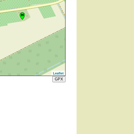
Leaflet
GPX