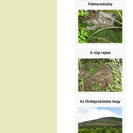
Falmaradvány
A régi rejtek
Az Ördögszántotta hegy