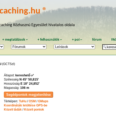
caching.hu ®
aching Közhasznú Egyesület hivatalos oldala
+
megtalálások
~
+
felhasználók
~
+
poi
~
fórum
FA
l
(GCTSzl)
Állapot:
kereshető ✅
Szélesség
N 45° 50,815'
Hosszúság
E 18° 24,852'
Magasság:
106 m
Térképen:
TuHu
/
OSM
/
GMaps
Koordináták letöltése GPS-be
Közeli ládák
/
Közeli pontok