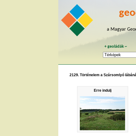
geo
a Magyar Geoc
+
geoládák
~
2129. Történelem a Szársomlyó lábáná
Erre indulj