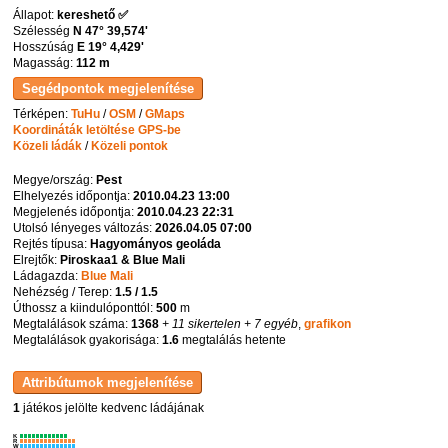
Állapot:
kereshető ✅
Szélesség
N 47° 39,574'
Hosszúság
E 19° 4,429'
Magasság:
112 m
Térképen:
TuHu
/
OSM
/
GMaps
Koordináták letöltése GPS-be
Közeli ládák
/
Közeli pontok
Megye/ország:
Pest
Elhelyezés időpontja:
2010.04.23 13:00
Megjelenés időpontja:
2010.04.23 22:31
Utolsó lényeges változás:
2026.04.05 07:00
Rejtés típusa:
Hagyományos geoláda
Elrejtők:
Piroskaa1 & Blue Mali
Ládagazda:
Blue Mali
Nehézség / Terep:
1.5 / 1.5
Úthossz a kiindulóponttól:
500
m
Megtalálások száma:
1368
+ 11 sikertelen
+ 7 egyéb
,
grafikon
Megtalálások gyakorisága:
1.6
megtalálás hetente
1
játékos jelölte kedvenc ládájának
K
R
W