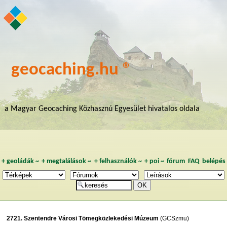
geocaching.hu ®
a Magyar Geocaching Közhasznú Egyesület hivatalos oldala
+
geoládák
~
+
megtalálások
~
+
felhasználók
~
+
poi
~
fórum
FAQ
belépés
2721. Szentendre Városi Tömegközlekedési Múzeum
(GCSzmu)