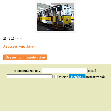
23 (1-16)
>
>>
Az összes képet kérem!
Bejelentkezés
név:
jelszó:
tárolás
[
regisztráció
]
[
turistautak.hu
] [
hasznos apróságok
] [
jogi tudnivalók
]
[
e-mail
] [
impresszum
]