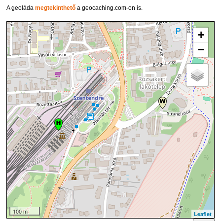
A geoláda
megtekinthető
a geocaching.com-on is.
+
−
100 m
Leaflet