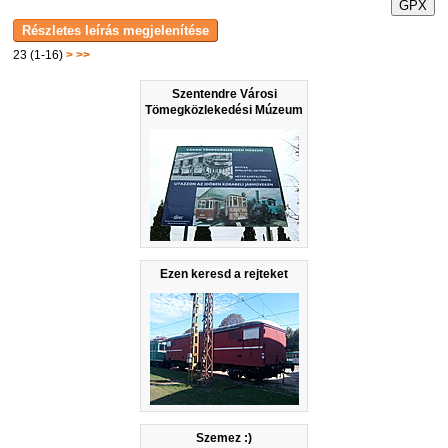
GPX
23 (1-16)
>
>>
Szentendre Városi
Tömegközlekedési Múzeum
Ezen keresd a rejteket
Szemez :)