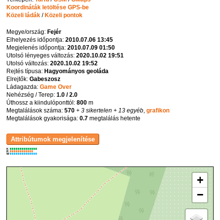
Koordináták letöltése GPS-be
Közeli ládák
/
Közeli pontok
Megye/ország:
Fejér
Elhelyezés időpontja:
2010.07.06 13:45
Megjelenés időpontja:
2010.07.09 01:50
Utolsó lényeges változás:
2020.10.02 19:51
Utolsó változás:
2020.10.02 19:52
Rejtés típusa:
Hagyományos geoláda
Elrejtők:
Gabeszosz
Ládagazda:
Game Over
Nehézség / Terep:
1.0 / 2.0
Úthossz a kiindulóponttól:
800
m
Megtalálások száma:
570
+ 3 sikertelen
+ 13 egyéb
,
grafikon
Megtalálások gyakorisága:
0.7
megtalálás hetente
K
R
W
+
−