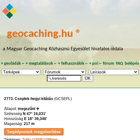
geocaching.hu ®
a Magyar Geocaching Közhasznú Egyesület hivatalos oldala
+
geoládák
~
+
megtalálások
~
+
felhasználók
~
+
poi
~
fórum
FAQ
belépés
2773. Cseplek-hegyi kilátás
(GCSEPL)
Állapot:
megszűnt ➕
Szélesség
N 47° 16,031'
Hosszúság
E 18° 39,346'
Magasság:
217 m
Térképen:
TuHu
/
OSM
/
GMaps