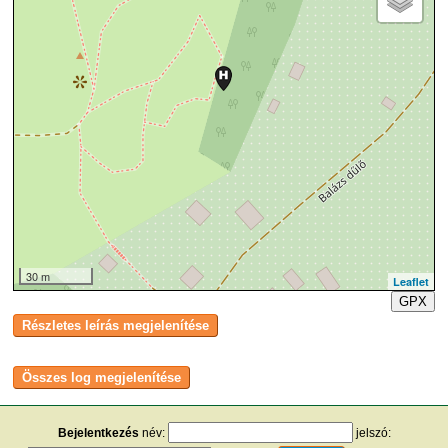
30 m
Leaflet
GPX
Bejelentkezés
név:
jelszó: