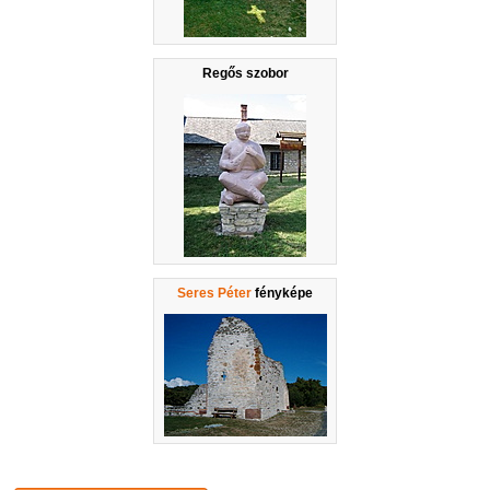
Regős szobor
Seres Péter
fényképe