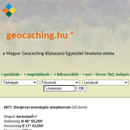
geocaching.hu ®
a Magyar Geocaching Közhasznú Egyesület hivatalos oldala
+
geoládák
~
+
megtalálások
~
+
felhasználók
~
+
poi
~
fórum
FAQ
belépés
2877. Dörgicsei mosolygós templomrom
(GCdomr)
Állapot:
kereshető ✅
Szélesség
N 46° 55,250'
Hosszúság
E 17° 43,550'