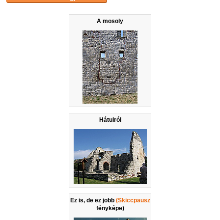
A mosoly
Hátulról
Ez is, de ez jobb
(Skiccpausz
fényképe)