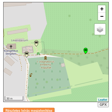
+
−
30 m
Leaflet
GPX