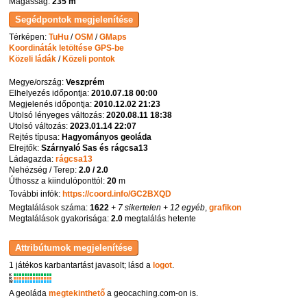
Magasság:
235 m
Térképen:
TuHu
/
OSM
/
GMaps
Koordináták letöltése GPS-be
Közeli ládák
/
Közeli pontok
Megye/ország:
Veszprém
Elhelyezés időpontja:
2010.07.18 00:00
Megjelenés időpontja:
2010.12.02 21:23
Utolsó lényeges változás:
2020.08.11 18:38
Utolsó változás:
2023.01.14 22:07
Rejtés típusa:
Hagyományos geoláda
Elrejtők:
Szárnyaló Sas és rágcsa13
Ládagazda:
rágcsa13
Nehézség / Terep:
2.0 / 2.0
Úthossz a kiindulóponttól:
20
m
További infók:
https://coord.info/GC2BXQD
Megtalálások száma:
1622
+ 7 sikertelen
+ 12 egyéb
,
grafikon
Megtalálások gyakorisága:
2.0
megtalálás hetente
1 játékos karbantartást javasolt; lásd a
logot
.
K
R
W
A geoláda
megtekinthető
a geocaching.com-on is.