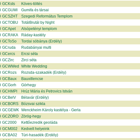
0
GCKsts
Köves-töltés
0
GCGUMI
Gumifa és társai
0
GCSZHT
Szegedi Református Templom
0
GCTOBU
TotálBrutál by Night
0
GCApet
Alsópetényi templom
0
GCRAKA
Ráday-kastély
0
GCToSo
Tordai sóbánya (Erdély)
0
GCruda
Rudabányai multi
0
GCercs
Ercsi séta
0
GCZirc
Zirci séta
0
GCWWed
White Wedding
0
GCRozs
Rozsda-szakadék (Erdély)
0
GCBaux
Bauxitlencse
0
GCGorh
Górhegy
0
GCHMPI
Hrúz Mária és Petrovics István
0
GCBelV
Bélavár (Erdély)
0
GCBORS
Bózsvai szikla
0
GCGEWK
Wenckheim Károly kastélya - Gerla
0
GCZORO
Zörög-hegy
0
GC2000
Kettőezredik geoláda
0
GCM002
Kedvelt helyeink
0
GCBA02
Túri-hasadék (Erdély)