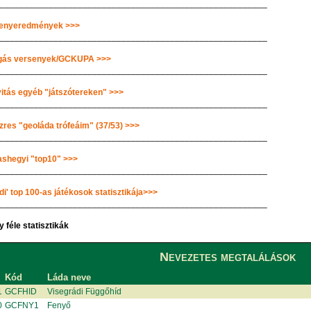
________________________________________________________
enyeredmények >>>
________________________________________________________
gás versenyek/GCKUPA >>>
________________________________________________________
vitás egyéb "játszótereken" >>>
________________________________________________________
zres "geoláda trófeáim" (37/53) >>>
________________________________________________________
shegyi "top10" >>>
________________________________________________________
di' top 100-as játékosok statisztikája>>>
________________________________________________________
 féle statisztikák
Nevezetes megtalálások
Kód
Láda neve
1
GCFHID
Visegrádi Függőhíd
0
GCFNY1
Fenyő