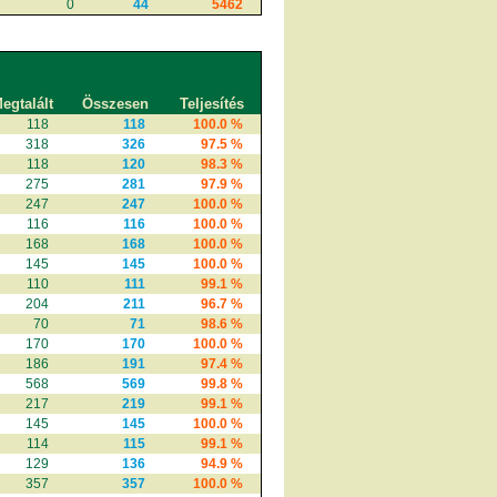
0
44
5462
egtalált
Összesen
Teljesítés
118
118
100.0 %
318
326
97.5 %
118
120
98.3 %
275
281
97.9 %
247
247
100.0 %
116
116
100.0 %
168
168
100.0 %
145
145
100.0 %
110
111
99.1 %
204
211
96.7 %
70
71
98.6 %
170
170
100.0 %
186
191
97.4 %
568
569
99.8 %
217
219
99.1 %
145
145
100.0 %
114
115
99.1 %
129
136
94.9 %
357
357
100.0 %