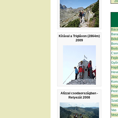
20
Bács
Bar
Kírával a Triglávon (2864m)
Bék
2009
Bors
Bud
Cso
Fejé
Győ
Hajd
Hev
Jász
Kom
Nóg
Pest
Alízzal csodaországban -
Som
Retyezát 2008
Szab
Toln
Vas
Ves