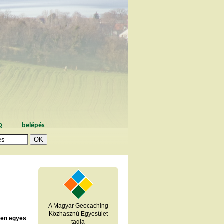
Q
belépés
A Magyar Geocaching
Közhasznú Egyesület
den egyes
tagja