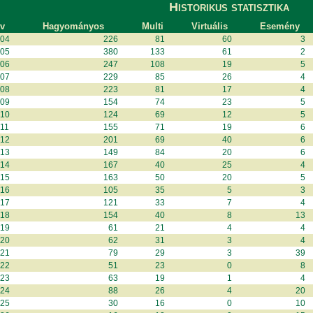
Historikus statisztika
v
Hagyományos
Multi
Virtuális
Esemény
04
226
81
60
3
05
380
133
61
2
06
247
108
19
5
07
229
85
26
4
08
223
81
17
4
09
154
74
23
5
10
124
69
12
5
11
155
71
19
6
12
201
69
40
6
13
149
84
20
6
14
167
40
25
4
15
163
50
20
5
16
105
35
5
3
17
121
33
7
4
18
154
40
8
13
19
61
21
4
4
20
62
31
3
4
21
79
29
3
39
22
51
23
0
8
23
63
19
1
4
24
88
26
4
20
25
30
16
0
10