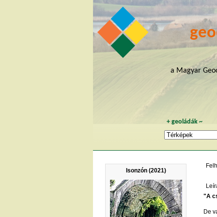
geo
a Magyar Geoc
+
geoládák
~
Fel
Isonzón (2021)
Leír
"A c
De va