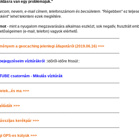
ldásra van egy problémájuk."
arcom, nevem, e-mail címem, telefonszámom és becsületem
. "Régebben" ez teljes
kként" lehet tekinteni ezek meglétére.
mot
- mint a nyugalom megzavarására alkalmas eszközt, sok negatív, frusztrált emb
etőségeimen (e-mail, telefon) vagyok elérhető.
________________________________________________________
ményem a geocaching jelenlegi állapotáról (2019.06.16) >>>
________________________________________________________
bejegyzéseim vízitúrákról
::időről-időre frissül::
________________________________________________________
UBE csatornám - Mikulás vízitúrák
________________________________________________________
etek...és ma >>>
________________________________________________________
óládák >>>
________________________________________________________
ásszíjas kerékpár >>>
________________________________________________________
gi GPS-es kütyük >>>