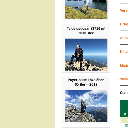
___
Vers
___
Brin
Teide csúcsán (3716 m)
___
2018. dec
Akti
___
Kéte
___
Maga
___
'Való
Payer-hütte közelében
___
(Ortler) - 2018
Gusty
#
5