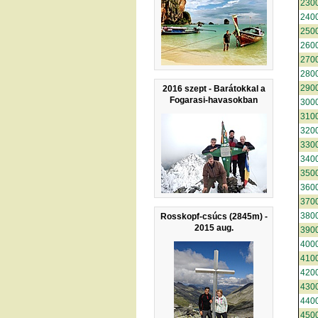
230
240
250
260
270
280
290
2016 szept - Barátokkal a
Fogarasi-havasokban
300
310
320
330
340
350
360
370
380
Rosskopf-csúcs (2845m) -
2015 aug.
390
400
410
420
430
440
450