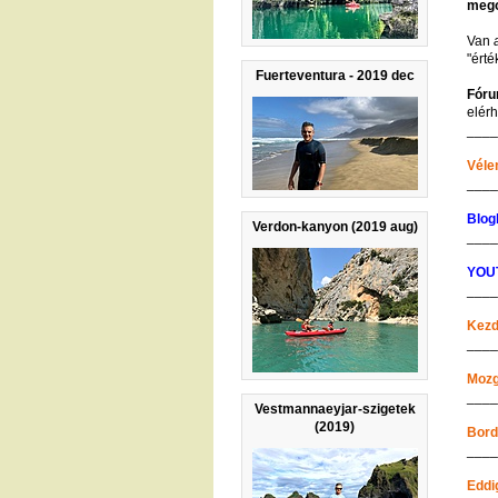
mego
Van
"érté
Fuerteventura - 2019 dec
Fóru
elérh
___
Véle
___
Blog
Verdon-kanyon (2019 aug)
___
YOUT
___
Kezd
___
Mozg
___
Vestmannaeyjar-szigetek
(2019)
Bord
___
Eddi