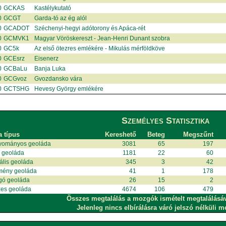
0
GCKAS
Kastélykutató
0
GCGT
Garda-tó az ég alól
0
GCADOT
Széchenyi-hegyi adótorony és Apáca-rét
0
GCMVK1
Magyar Vöröskereszt - Jean-Henri Dunant szobra
0
GC5k
Az első ötezres emlékére - Mikulás mérföldköve
0
GCEsrz
Eisenerz
0
GCBaLu
Banja Luka
0
GCGvoz
Gvozdansko vára
0
GCTSHG
Hevesy György emlékére
Személyes Statisztika
a típus
Kereshető
Beteg
Megszűnt
yományos geoláda
3081
65
197
i geoláda
1181
22
60
uális geoláda
345
3
42
mény geoláda
41
1
178
gó geoláda
26
15
2
es geoláda
4674
106
479
Összes megtalálás a mozgók ismételt megtalálásá
Jelenleg nincs elbírálásra váró jelszó nélküli m