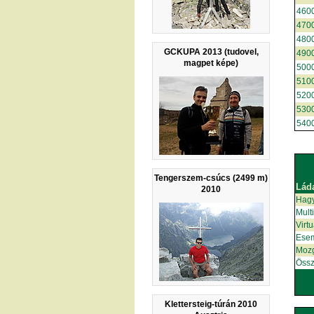
460
470
480
GCKUPA 2013 (tudovel,
490
magpet képe)
500
510
520
530
540
Tengerszem-csúcs (2499 m)
Lád
2010
Hag
Mult
Virt
Ese
Moz
Össz
Klettersteig-túrán 2010