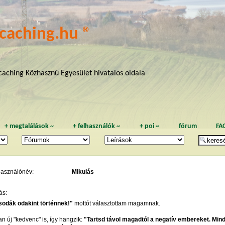
caching.hu ®
aching Közhasznú Egyesület hivatalos oldala
+
megtalálások
~
+
felhasználók
~
+
poi
~
fórum
FA
használónév:
Mikulás
ás:
sodák odakint történnek!"
mottót választottam magamnak.
n új "kedvenc" is, így hangzik:
"Tartsd távol magadtól a negatív embereket. Min