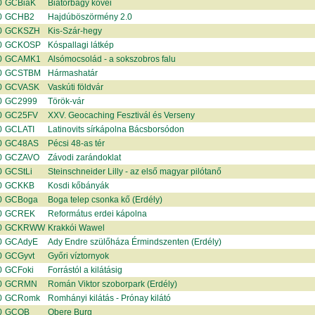
0
GCBiaK
Biatorbágy kövei
0
GCHB2
Hajdúböszörmény 2.0
0
GCKSZH
Kis-Szár-hegy
0
GCKOSP
Kóspallagi látkép
0
GCAMK1
Alsómocsolád - a sokszobros falu
0
GCSTBM
Hármashatár
0
GCVASK
Vaskúti földvár
0
GC2999
Török-vár
0
GC25FV
XXV. Geocaching Fesztivál és Verseny
0
GCLATI
Latinovits sírkápolna Bácsborsódon
0
GC48AS
Pécsi 48-as tér
0
GCZAVO
Závodi zarándoklat
0
GCStLi
Steinschneider Lilly - az első magyar pilótanő
0
GCKKB
Kosdi kőbányák
0
GCBoga
Boga telep csonka kő (Erdély)
0
GCREK
Református erdei kápolna
0
GCKRWW
Krakkói Wawel
0
GCAdyE
Ady Endre szülőháza Érmindszenten (Erdély)
0
GCGyvt
Győri víztornyok
0
GCFoki
Forrástól a kilátásig
0
GCRMN
Román Viktor szoborpark (Erdély)
0
GCRomk
Romhányi kilátás - Prónay kilátó
0
GCOB
Obere Burg