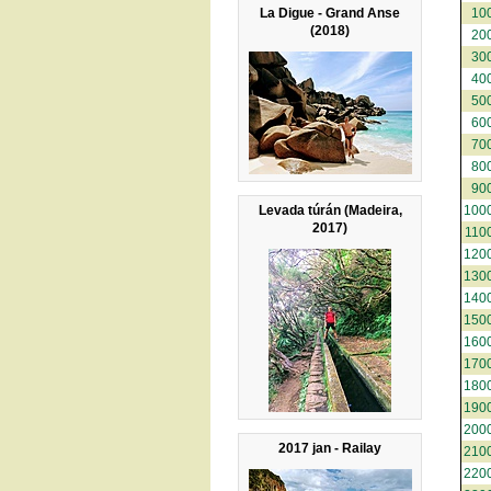
La Digue - Grand Anse
10
(2018)
20
30
40
50
60
70
80
90
Levada túrán (Madeira,
100
2017)
110
120
130
140
150
160
170
180
190
200
2017 jan - Railay
210
220