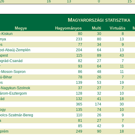
26
16
13
0
15
Magyarországi statisztika
Megye
Hagyományos
Multi
Virtuális
M
-Kiskun
80
30
8
anya
233
80
13
és
77
34
9
od-Abaúj-Zemplén
204
64
13
apest
115
89
43
ngrád-Csanád
82
27
7
r
93
64
11
r-Moson-Sopron
86
48
11
ú-Bihar
78
26
7
es
139
53
19
-Nagykun-Szolnok
37
27
7
árom-Esztergom
128
32
10
rád
132
41
18
365
174
30
ogy
135
74
10
olcs-Szatmár-Bereg
110
26
9
a
81
27
7
85
42
9
zprém
249
90
18