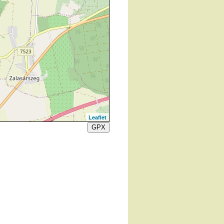
Leaflet
GPX