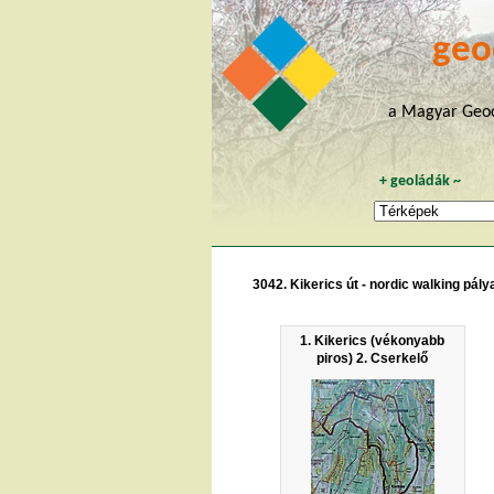
geo
a Magyar Geoc
+
geoládák
~
3042. Kikerics út - nordic walking pá
1. Kikerics (vékonyabb
piros) 2. Cserkelő