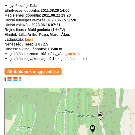
Megye/ország:
Zala
Elhelyezés időpontja:
2011.08.20 14:00
Megjelenés időpontja:
2011.08.22 19:20
Utolsó lényeges változás:
2023.06.15 11:28
Utolsó változás:
2023.06.16 07:31
Rejtés típusa:
Multi geoláda
(
1H+2V
)
Elrejtők:
Lilla, Anikó, Papa, Marci, Ákos
Ládagazda:
lama
Nehézség / Terep:
2.0 / 2.5
Úthossz a kiindulóponttól:
13500
m
Megtalálások száma:
108
+ 2 egyéb
,
grafikon
Megtalálások gyakorisága:
0.1
megtalálás hetente
K
R
W