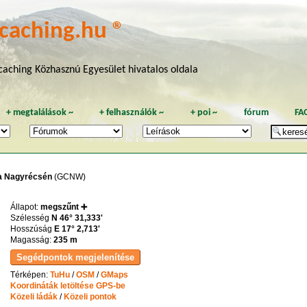
caching.hu ®
aching Közhasznú Egyesület hivatalos oldala
+
megtalálások
~
+
felhasználók
~
+
poi
~
fórum
FA
lya Nagyrécsén
(GCNW)
Állapot:
megszűnt ➕
Szélesség
N 46° 31,333'
Hosszúság
E 17° 2,713'
Magasság:
235 m
Térképen:
TuHu
/
OSM
/
GMaps
Koordináták letöltése GPS-be
Közeli ládák
/
Közeli pontok