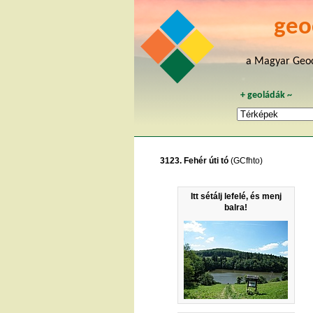
geo
a Magyar Geoc
+
geoládák
~
3123. Fehér úti tó
(GCfhto)
Itt sétálj lefelé, és menj
balra!