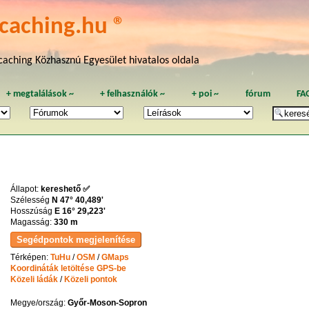
caching.hu ®
aching Közhasznú Egyesület hivatalos oldala
+
megtalálások
~
+
felhasználók
~
+
poi
~
fórum
FA
Állapot:
kereshető ✅
Szélesség
N 47° 40,489'
Hosszúság
E 16° 29,223'
Magasság:
330 m
Térképen:
TuHu
/
OSM
/
GMaps
Koordináták letöltése GPS-be
Közeli ládák
/
Közeli pontok
Megye/ország:
Győr-Moson-Sopron