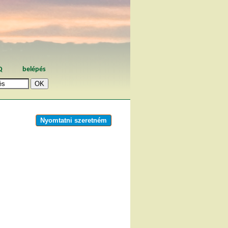
Q
belépés
Nyomtatni szeretném