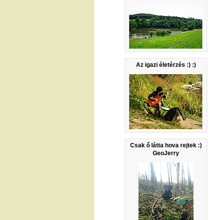
Az igazi életérzés :) :)
Csak ő látta hova rejtek :)
GeoJerry