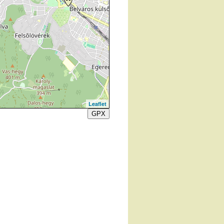
Leaflet
GPX