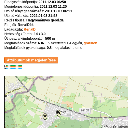
Elhelyezés időpontja:
2011.12.03 06:50
Megjelenés időpontja:
2011.12.03 11:20
Utolsó lényeges változás:
2011.12.03 06:51
Utolsó változás:
2021.01.03 21:58
Rejtés típusa:
Hagyományos geoláda
Elrejtők:
RenaiDék
Ládagazda:
RenaID
Nehézség / Terep:
2.0 / 3.0
Úthossz a kiindulóponttól:
500
m
Megtalálások száma:
636
+ 5 sikertelen
+ 4 egyéb
,
grafikon
Megtalálások gyakorisága:
0.8
megtalálás hetente
K
R
W