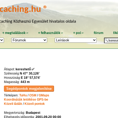
caching.hu ®
aching Közhasznú Egyesület hivatalos oldala
+
megtalálások
~
+
felhasználók
~
+
poi
~
fórum
FA
Állapot:
kereshető ✅
Szélesség
N 47° 30,126'
Hosszúság
E 18° 57,574'
Magasság:
443 m
Térképen:
TuHu
/
OSM
/
GMaps
Koordináták letöltése GPS-be
Közeli ládák
/
Közeli pontok
Megye/ország:
Budapest
Elhelyezés időpontja:
2001.09.20 00:00