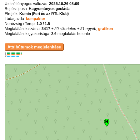
Utolsó lényeges változás:
2025.10.26 08:09
Rejtés típusa:
Hagyományos geoláda
Elrejtők:
Kumin (Feri és az RTL Klub)
Ládagazda:
kompaktor
Nehézség / Terep:
1.0 / 1.5
Megtalálások száma:
3417
+ 20 sikertelen
+ 51 egyéb
,
grafikon
Megtalálások gyakorisága:
2.6
megtalálás hetente
K
R
W