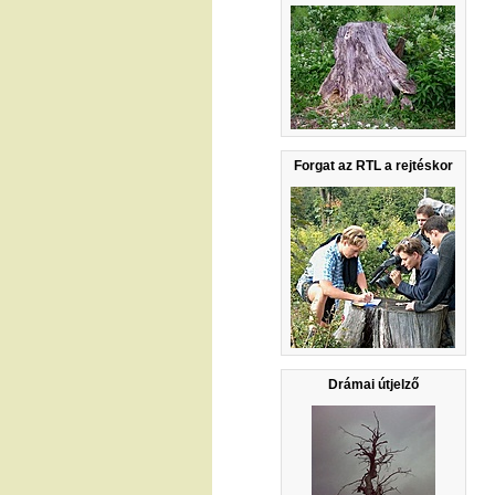
Forgat az RTL a rejtéskor
Drámai útjelző