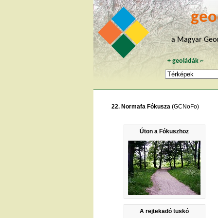
geo
a Magyar Geoc
+
geoládák
~
22. Normafa Fókusza
(GCNoFo)
Úton a Fókuszhoz
A rejtekadó tuskó