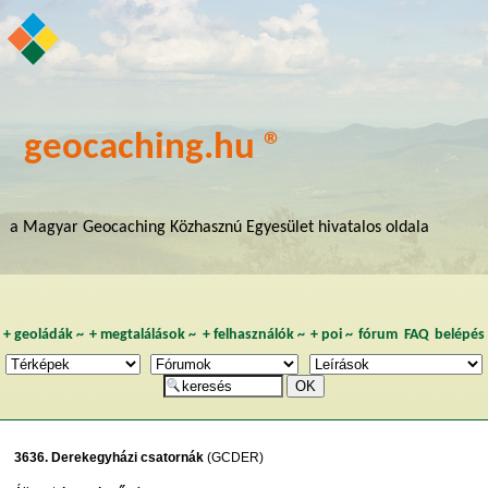
geocaching.hu ®
a Magyar Geocaching Közhasznú Egyesület hivatalos oldala
+
geoládák
~
+
megtalálások
~
+
felhasználók
~
+
poi
~
fórum
FAQ
belépés
3636. Derekegyházi csatornák
(GCDER)