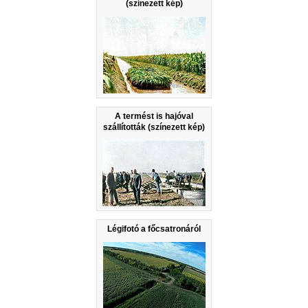
(színezett kép)
A termést is hajóval
szállították (színezett kép)
Légifotó a főcsatronáról