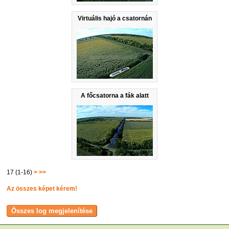
Virtuális hajó a csatornán
A főcsatorna a fák alatt
17 (1-16)
>
>>
Az összes képet kérem!