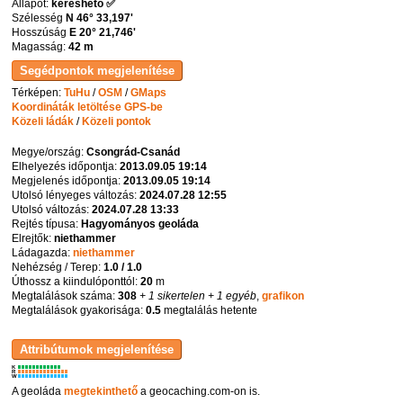
Állapot:
kereshető ✅
Szélesség
N 46° 33,197'
Hosszúság
E 20° 21,746'
Magasság:
42 m
Térképen:
TuHu
/
OSM
/
GMaps
Koordináták letöltése GPS-be
Közeli ládák
/
Közeli pontok
Megye/ország:
Csongrád-Csanád
Elhelyezés időpontja:
2013.09.05 19:14
Megjelenés időpontja:
2013.09.05 19:14
Utolsó lényeges változás:
2024.07.28 12:55
Utolsó változás:
2024.07.28 13:33
Rejtés típusa:
Hagyományos geoláda
Elrejtők:
niethammer
Ládagazda:
niethammer
Nehézség / Terep:
1.0 / 1.0
Úthossz a kiindulóponttól:
20
m
Megtalálások száma:
308
+ 1 sikertelen
+ 1 egyéb
,
grafikon
Megtalálások gyakorisága:
0.5
megtalálás hetente
K
R
W
A geoláda
megtekinthető
a geocaching.com-on is.