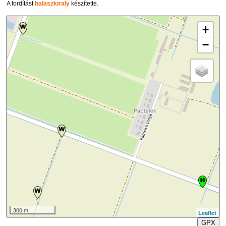
A fordítást
halaszkiraly
készítette.
+
−
300 m
Leaflet
GPX