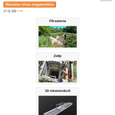
17 (1-16)
>
>>
Főcsatorna
Zsilip
3D rekonstrukció