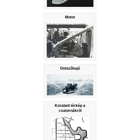
Motor
Öntözőhajó
Korabeli térkép a
csatornákról