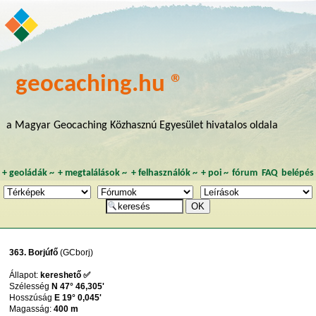
geocaching.hu ®
a Magyar Geocaching Közhasznú Egyesület hivatalos oldala
+
geoládák
~
+
megtalálások
~
+
felhasználók
~
+
poi
~
fórum
FAQ
belépés
363. Borjúfő
(GCborj)
Állapot:
kereshető ✅
Szélesség
N 47° 46,305'
Hosszúság
E 19° 0,045'
Magasság:
400 m