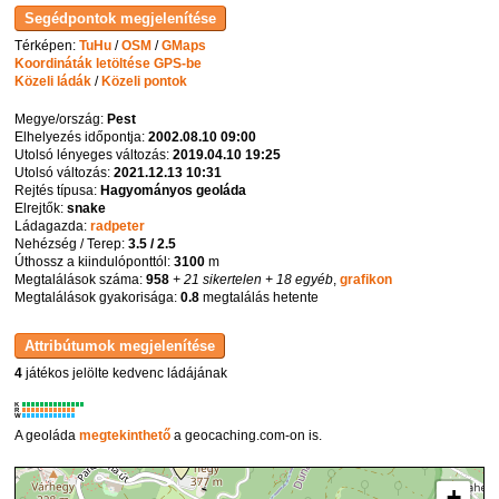
Térképen:
TuHu
/
OSM
/
GMaps
Koordináták letöltése GPS-be
Közeli ládák
/
Közeli pontok
Megye/ország:
Pest
Elhelyezés időpontja:
2002.08.10 09:00
Utolsó lényeges változás:
2019.04.10 19:25
Utolsó változás:
2021.12.13 10:31
Rejtés típusa:
Hagyományos geoláda
Elrejtők:
snake
Ládagazda:
radpeter
Nehézség / Terep:
3.5 / 2.5
Úthossz a kiindulóponttól:
3100
m
Megtalálások száma:
958
+ 21 sikertelen
+ 18 egyéb
,
grafikon
Megtalálások gyakorisága:
0.8
megtalálás hetente
4
játékos jelölte kedvenc ládájának
K
R
W
A geoláda
megtekinthető
a geocaching.com-on is.
+