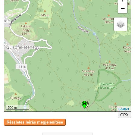
−
500 m
Leaflet
GPX