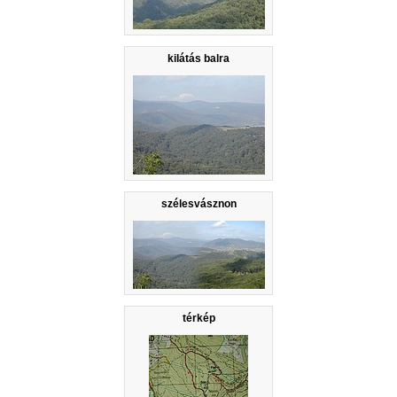
kilátás balra
szélesvásznon
térkép