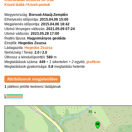
Közeli ládák
/
Közeli pontok
Megye/ország:
Borsod-Abaúj-Zemplén
Elhelyezés időpontja:
2015.04.06 15:00
Megjelenés időpontja:
2015.04.06 18:42
Utolsó lényeges változás:
2021.05.09 07:24
Utolsó változás:
2023.05.28 17:00
Rejtés típusa:
Hagyományos geoláda
Elrejtők:
Hegedüs Zsuzsa
Ládagazda:
Hegedüs Zsuzsa
Nehézség / Terep:
2.0 / 2.0
Úthossz a kiindulóponttól:
580
m
Megtalálások száma:
449
+ 1 sikertelen
+ 2 egyéb
,
grafikon
Megtalálások gyakorisága:
0.8
megtalálás hetente
1
játékos jelölte kedvenc ládájának
K
R
W