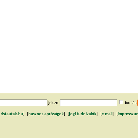
jelszó:
tárolás
uristautak.hu
] [
hasznos apróságok
] [
jogi tudnivalók
] [
e-mail
] [
impresszu