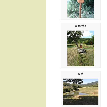
A forrás
A tó