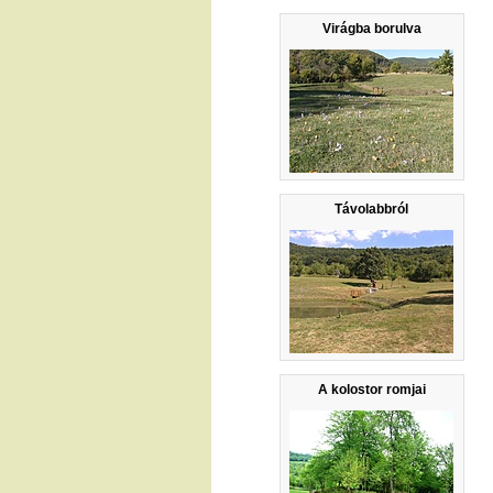
Virágba borulva
Távolabbról
A kolostor romjai