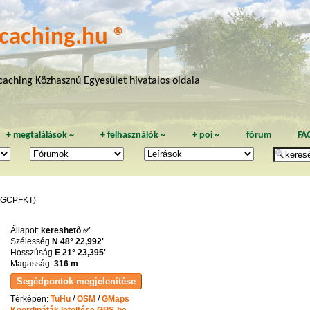
caching.hu ®
aching Közhasznú Egyesület hivatalos oldala
+
megtalálások
~
+
felhasználók
~
+
poi
~
fórum
FA
(GCPFKT)
Állapot:
kereshető ✅
Szélesség
N 48° 22,992'
Hosszúság
E 21° 23,395'
Magasság:
316 m
Térképen:
TuHu
/
OSM
/
GMaps
Koordináták letöltése GPS-be