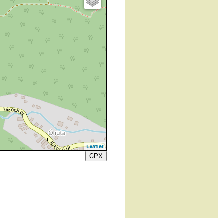
Leaflet
GPX