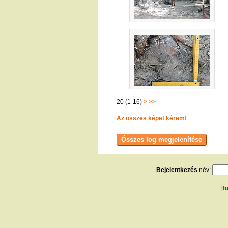
20 (1-16)
>
>>
Az összes képet kérem!
Bejelentkezés
név:
[
t