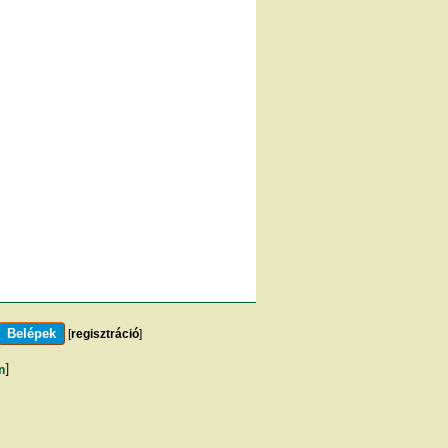
[
regisztráció
]
m
]