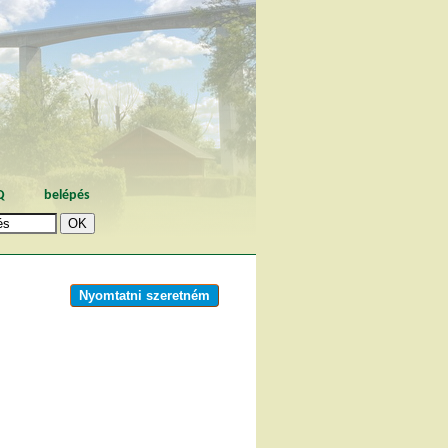
Q
belépés
Nyomtatni szeretném