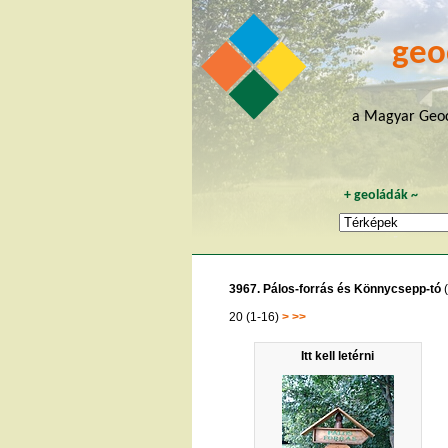
geo
a Magyar Geoc
+
geoládák
~
3967. Pálos-forrás és Könnycsepp-tó
20 (1-16)
>
>>
Itt kell letérni