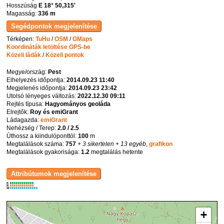
Hosszúság
E 18° 50,315'
Magasság:
336 m
Térképen:
TuHu
/
OSM
/
GMaps
Koordináták letöltése GPS-be
Közeli ládák
/
Közeli pontok
Megye/ország:
Pest
Elhelyezés időpontja:
2014.09.23 11:40
Megjelenés időpontja:
2014.09.23 23:42
Utolsó lényeges változás:
2022.12.30 09:11
Rejtés típusa:
Hagyományos geoláda
Elrejtők:
Roy és emiGrant
Ládagazda:
emiGrant
Nehézség / Terep:
2.0 / 2.5
Úthossz a kiindulóponttól:
100
m
Megtalálások száma:
757
+ 3 sikertelen
+ 13 egyéb
,
grafikon
Megtalálások gyakorisága:
1.2
megtalálás hetente
K
R
W
+