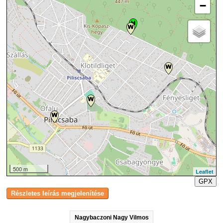
−
500 m
Leaflet
GPX
Nagybaczoni Nagy Vilmos