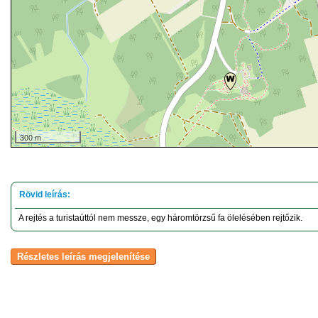
300 m
A rejtés a turistaúttól nem messze, egy háromtörzsű fa ölelésében rejtőzik.