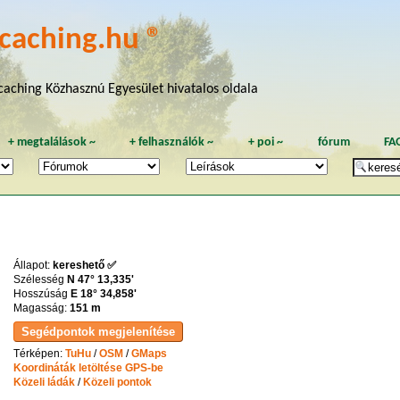
caching.hu ®
aching Közhasznú Egyesület hivatalos oldala
+
megtalálások
~
+
felhasználók
~
+
poi
~
fórum
FA
Állapot:
kereshető ✅
Szélesség
N 47° 13,335'
Hosszúság
E 18° 34,858'
Magasság:
151 m
Térképen:
TuHu
/
OSM
/
GMaps
Koordináták letöltése GPS-be
Közeli ládák
/
Közeli pontok