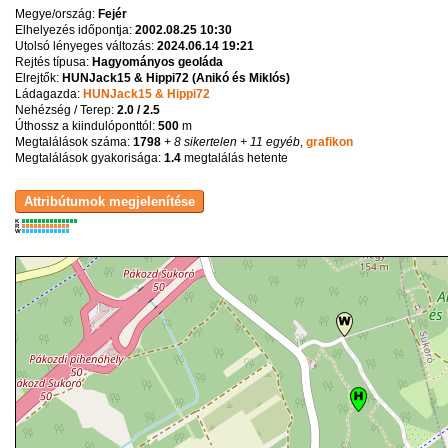
Megye/ország:
Fejér
Elhelyezés időpontja:
2002.08.25 10:30
Utolsó lényeges változás:
2024.06.14 19:21
Rejtés típusa:
Hagyományos geoláda
Elrejtők:
HUNJack15 & Hippi72 (Anikó és Miklós)
Ládagazda:
HUNJack15 & Hippi72
Nehézség / Terep:
2.0 / 2.5
Úthossz a kiindulóponttól:
500
m
Megtalálások száma:
1798
+ 8 sikertelen
+ 11 egyéb
,
grafikon
Megtalálások gyakorisága:
1.4
megtalálás hetente
K
R
W