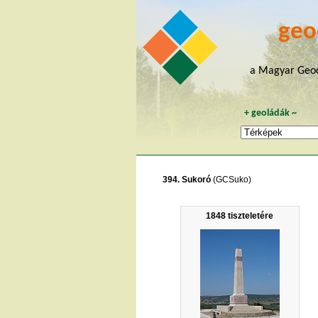
geo
a Magyar Geoc
+
geoládák
~
394. Sukoró
(GCSuko)
1848 tiszteletére