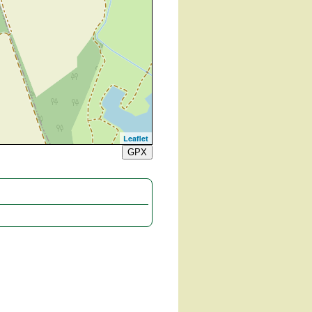
Leaflet
GPX