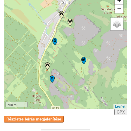
+
−
500 m
Leaflet
GPX