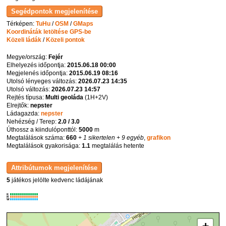
Térképen:
TuHu
/
OSM
/
GMaps
Koordináták letöltése GPS-be
Közeli ládák
/
Közeli pontok
Megye/ország:
Fejér
Elhelyezés időpontja:
2015.06.18 00:00
Megjelenés időpontja:
2015.06.19 08:16
Utolsó lényeges változás:
2026.07.23 14:35
Utolsó változás:
2026.07.23 14:57
Rejtés típusa:
Multi geoláda
(
1H+2V
)
Elrejtők:
nepster
Ládagazda:
nepster
Nehézség / Terep:
2.0 / 3.0
Úthossz a kiindulóponttól:
5000
m
Megtalálások száma:
660
+ 1 sikertelen
+ 9 egyéb
,
grafikon
Megtalálások gyakorisága:
1.1
megtalálás hetente
5
játékos jelölte kedvenc ládájának
K
R
W