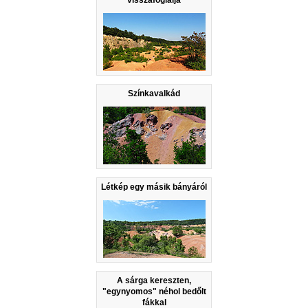
visszafoglalja
Színkavalkád
Létkép egy másik bányáról
A sárga kereszten,
"egynyomos" néhol bedőlt
fákkal