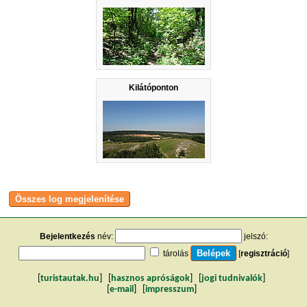
Kilátóponton
Bejelentkezés
név:
jelszó:
tárolás
[
regisztráció
]
[
turistautak.hu
] [
hasznos apróságok
] [
jogi tudnivalók
]
[
e-mail
] [
impresszum
]