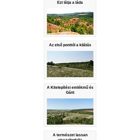
Ezt látja a láda
Az első ponttól a kilátás
A Kitelepítési emlékmű és
Gánt
A természet lassan