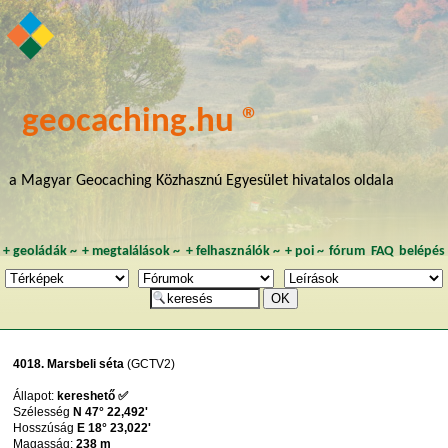
geocaching.hu ®
a Magyar Geocaching Közhasznú Egyesület hivatalos oldala
+
geoládák
~
+
megtalálások
~
+
felhasználók
~
+
poi
~
fórum
FAQ
belépés
4018. Marsbeli séta
(GCTV2)
Állapot:
kereshető ✅
Szélesség
N 47° 22,492'
Hosszúság
E 18° 23,022'
Magasság:
238 m