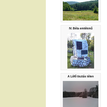
IV. Béla emlékmű
A Lófő tisztás télen