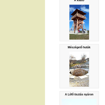
A kilátó
Mészégető huták
A Lófő tisztás nyáron