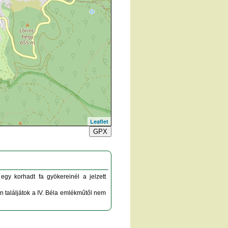
Leaflet
GPX
egy korhadt fa gyökereinél a jelzett
en találjátok a IV. Béla emlékműtől nem