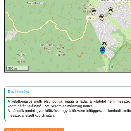
500 m
A kétállomásos multi első pontja, maga a láda, a kilátótól nem messze, 
koordinátán található. 15x15x4cm-es műanyag ládika.
A második pontot, gyorskötözővel egy fa törzsére felfüggesztett laminált tikett
messze, a jelzett koordinátán.