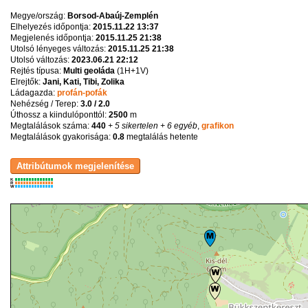
Megye/ország:
Borsod-Abaúj-Zemplén
Elhelyezés időpontja:
2015.11.22 13:37
Megjelenés időpontja:
2015.11.25 21:38
Utolsó lényeges változás:
2015.11.25 21:38
Utolsó változás:
2023.06.21 22:12
Rejtés típusa:
Multi geoláda
(
1H+1V
)
Elrejtők:
Jani, Kati, Tibi, Zolika
Ládagazda:
profán-pofák
Nehézség / Terep:
3.0 / 2.0
Úthossz a kiindulóponttól:
2500
m
Megtalálások száma:
440
+ 5 sikertelen
+ 6 egyéb
,
grafikon
Megtalálások gyakorisága:
0.8
megtalálás hetente
K
R
W