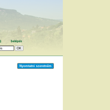
Q
belépés
Nyomtatni szeretném