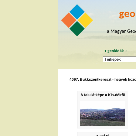
geo
a Magyar Geoc
+
geoládák
~
4097. Bükkszentkereszt - hegyek közö
A falu látképe a Kis-délről