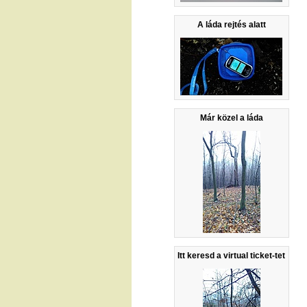
A láda rejtés alatt
Már közel a láda
Itt keresd a virtual ticket-tet