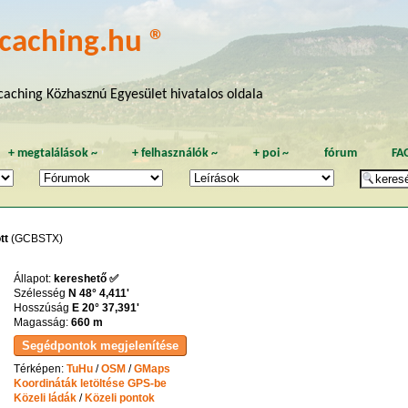
caching.hu ®
aching Közhasznú Egyesület hivatalos oldala
+
megtalálások
~
+
felhasználók
~
+
poi
~
fórum
FA
tt
(GCBSTX)
Állapot:
kereshető ✅
Szélesség
N 48° 4,411'
Hosszúság
E 20° 37,391'
Magasság:
660 m
Térképen:
TuHu
/
OSM
/
GMaps
Koordináták letöltése GPS-be
Közeli ládák
/
Közeli pontok