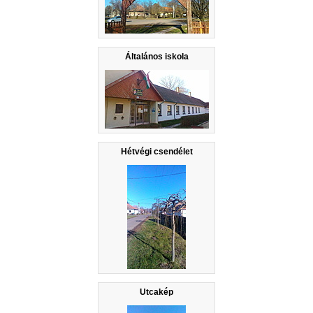
Általános iskola
Hétvégi csendélet
Utcakép