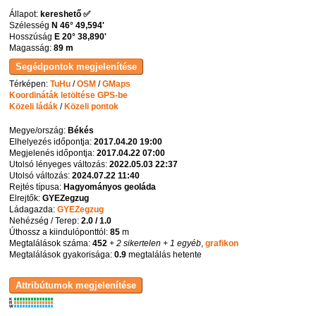
Állapot:
kereshető ✅
Szélesség
N 46° 49,594'
Hosszúság
E 20° 38,890'
Magasság:
89 m
Térképen:
TuHu
/
OSM
/
GMaps
Koordináták letöltése GPS-be
Közeli ládák
/
Közeli pontok
Megye/ország:
Békés
Elhelyezés időpontja:
2017.04.20 19:00
Megjelenés időpontja:
2017.04.22 07:00
Utolsó lényeges változás:
2022.05.03 22:37
Utolsó változás:
2024.07.22 11:40
Rejtés típusa:
Hagyományos geoláda
Elrejtők:
GYEZegzug
Ládagazda:
GYEZegzug
Nehézség / Terep:
2.0 / 1.0
Úthossz a kiindulóponttól:
85
m
Megtalálások száma:
452
+ 2 sikertelen
+ 1 egyéb
,
grafikon
Megtalálások gyakorisága:
0.9
megtalálás hetente
K
R
W