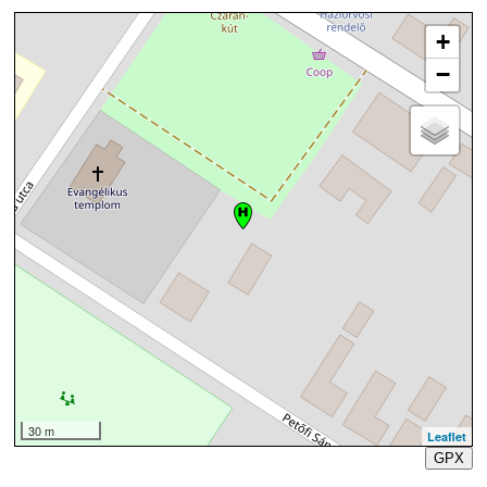
+
−
30 m
Leaflet
GPX