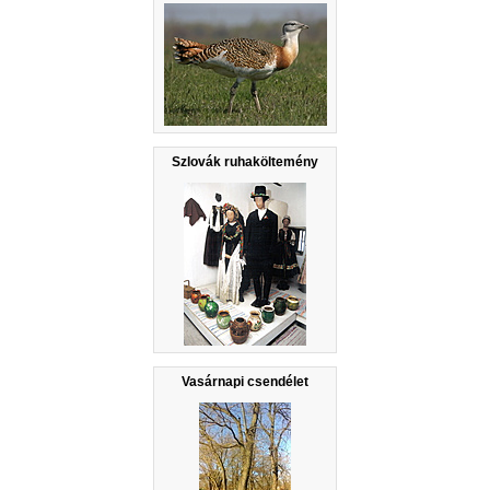
Szlovák ruhaköltemény
Vasárnapi csendélet