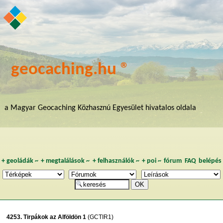
geocaching.hu ®
a Magyar Geocaching Közhasznú Egyesület hivatalos oldala
+
geoládák
~
+
megtalálások
~
+
felhasználók
~
+
poi
~
fórum
FAQ
belépés
4253. Tirpákok az Alföldön 1
(GCTIR1)