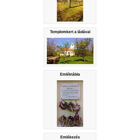
Templomkert a ládával
Emléktábla
Emlékezés