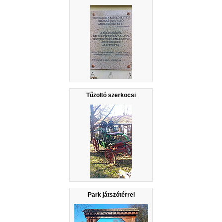
Tűzoltó szerkocsi
Park játszótérrel