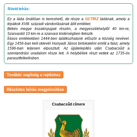
Ez a láda önállóan is kereshető, de része a
GCTIRZ
ládának, amely a
tirpákok XVIII. századi vándorlásának állít emléket.
Békés megye északnyugati részén, a megyeszékhelytől 40 km-re,
Szarvastól 10 km-re a szarvasi kistérségben fekszik.
Írásos emlékekben 1444-ben találkozhatunk először a község nevével.
Egy 1456-ban kelt oklevél Hunyadi János birtokaként említi a falut, amely
1596-ban teljesen elpusztult. Az újjátelepítés után Csabacsűd a
szentandrási uradalom része lett. A helybéliek részt vettek az 1735-ös
parasztfelkelésben.
Csabacsűd címere