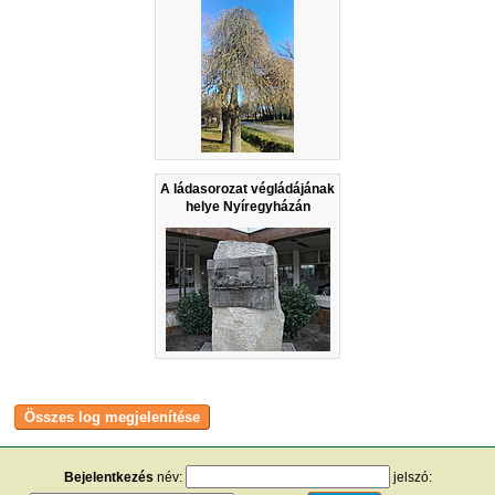
A ládasorozat végládájának
helye Nyíregyházán
Bejelentkezés
név:
jelszó: