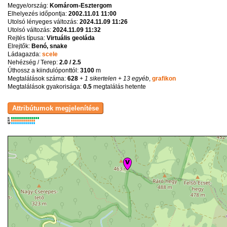
Megye/ország:
Komárom-Esztergom
Elhelyezés időpontja:
2002.11.01 11:00
Utolsó lényeges változás:
2024.11.09 11:26
Utolsó változás:
2024.11.09 11:32
Rejtés típusa:
Virtuális geoláda
Elrejtők:
Benó, snake
Ládagazda:
scele
Nehézség / Terep:
2.0 / 2.5
Úthossz a kiindulóponttól:
3100
m
Megtalálások száma:
628
+ 1 sikertelen
+ 13 egyéb
,
grafikon
Megtalálások gyakorisága:
0.5
megtalálás hetente
K
R
W