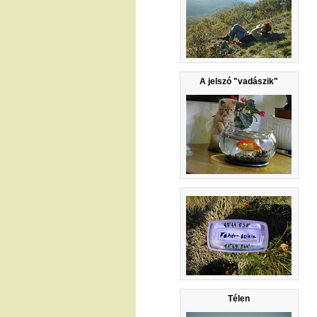
A jelszó "vadászik"
Télen