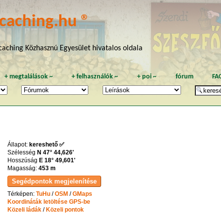
caching.hu ®
aching Közhasznú Egyesület hivatalos oldala
+
megtalálások
~
+
felhasználók
~
+
poi
~
fórum
FA
Állapot:
kereshető ✅
Szélesség
N 47° 44,626'
Hosszúság
E 18° 49,601'
Magasság:
453 m
Térképen:
TuHu
/
OSM
/
GMaps
Koordináták letöltése GPS-be
Közeli ládák
/
Közeli pontok