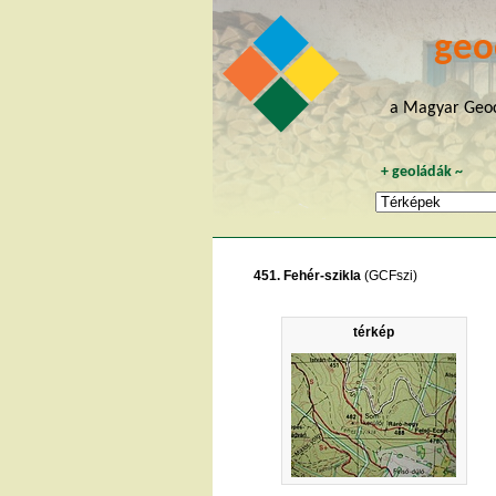
geo
a Magyar Geoc
+
geoládák
~
451. Fehér-szikla
(GCFszi)
térkép