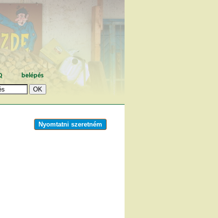
Q
belépés
Nyomtatni szeretném