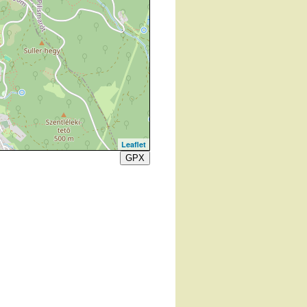
Leaflet
GPX