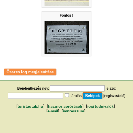
Fontos !
Bejelentkezés
név:
jelszó:
tárolás
[
regisztráció
]
[
turistautak.hu
] [
hasznos apróságok
] [
jogi tudnivalók
]
[
e-mail
] [
impresszum
]