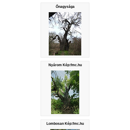
Őnagysága
Nyárom Kép:fmc.hu
Lombosan Kép:fmc.hu