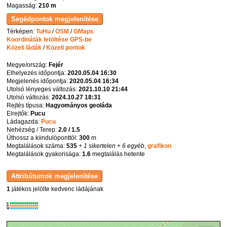
Magasság:
210 m
Térképen:
TuHu
/
OSM
/
GMaps
Koordináták letöltése GPS-be
Közeli ládák
/
Közeli pontok
Megye/ország:
Fejér
Elhelyezés időpontja:
2020.05.04 16:30
Megjelenés időpontja:
2020.05.04 16:34
Utolsó lényeges változás:
2021.10.10 21:44
Utolsó változás:
2024.10.27 18:31
Rejtés típusa:
Hagyományos geoláda
Elrejtők:
Pucu
Ládagazda:
Pucu
Nehézség / Terep:
2.0 / 1.5
Úthossz a kiindulóponttól:
300
m
Megtalálások száma:
535
+ 1 sikertelen
+ 6 egyéb
,
grafikon
Megtalálások gyakorisága:
1.6
megtalálás hetente
1
játékos jelölte kedvenc ládájának
K
R
W