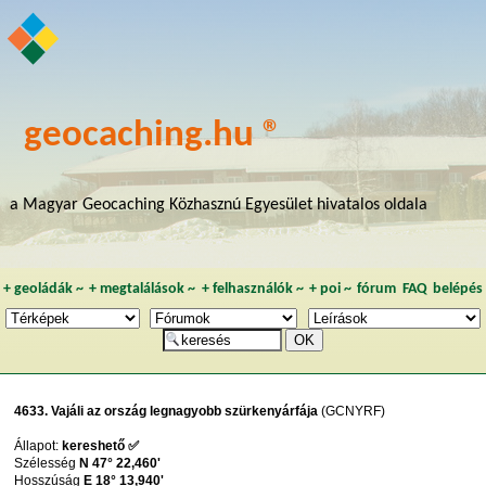
geocaching.hu ®
a Magyar Geocaching Közhasznú Egyesület hivatalos oldala
+
geoládák
~
+
megtalálások
~
+
felhasználók
~
+
poi
~
fórum
FAQ
belépés
4633. Vajáli az ország legnagyobb szürkenyárfája
(GCNYRF)
Állapot:
kereshető ✅
Szélesség
N 47° 22,460'
Hosszúság
E 18° 13,940'