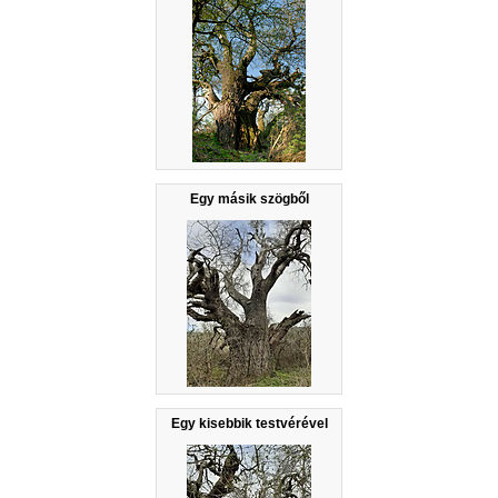
Egy másik szögből
Egy kisebbik testvérével