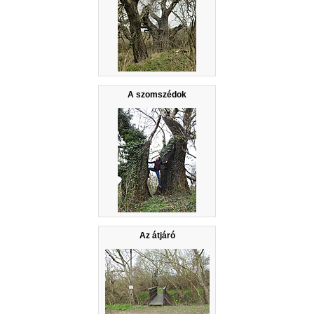
A szomszédok
Az átjáró