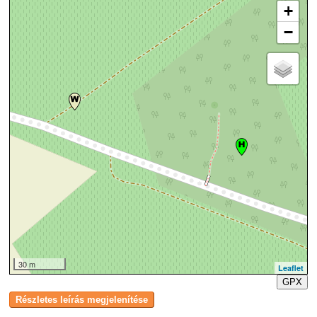
+
−
30 m
Leaflet
GPX