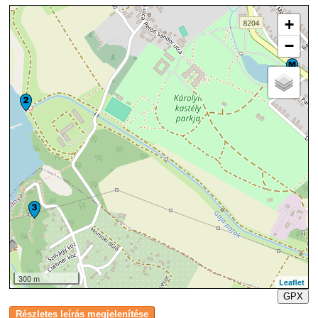
+
−
300 m
Leaflet
GPX