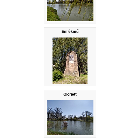
Emlékmű
Gloriett