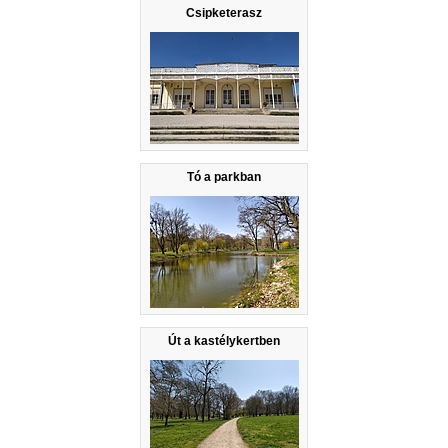
Csipketerasz
Tó a parkban
Út a kastélykertben