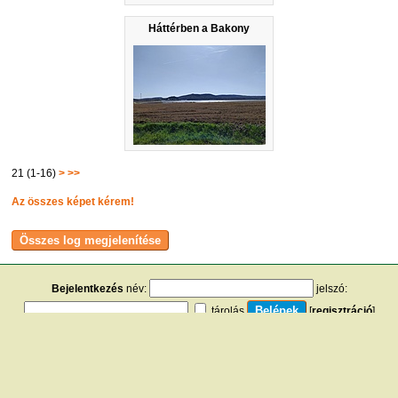
Háttérben a Bakony
21 (1-16)
>
>>
Az összes képet kérem!
Bejelentkezés
név:
jelszó:
tárolás
[
regisztráció
]
[
turistautak.hu
] [
hasznos apróságok
] [
jogi tudnivalók
]
[
e-mail
] [
impresszum
]