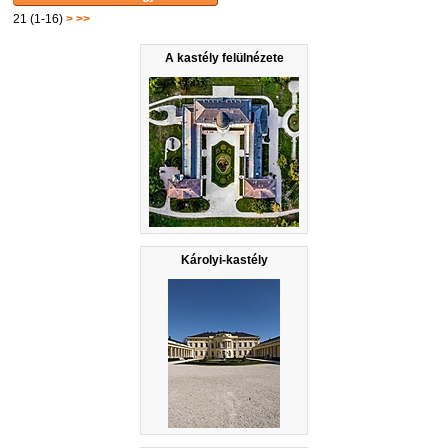
21 (1-16)
>
>>
A kastély felülnézete
Károlyi-kastély