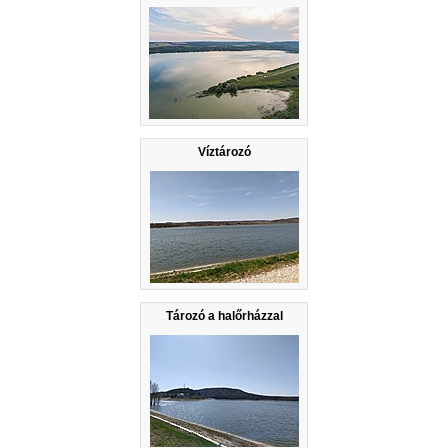
Víztározó
Tározó a halőrházzal