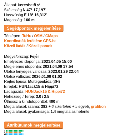
Állapot:
kereshető ✅
Szélesség
N 47° 17,197'
Hosszúság
E 18° 16,312'
Magasság:
160 m
Térképen:
TuHu
/
OSM
/
GMaps
Koordináták letöltése GPS-be
Közeli ládák
/
Közeli pontok
Megye/ország:
Fejér
Elhelyezés időpontja:
2021.04.05 15:00
Megjelenés időpontja:
2021.04.09 17:54
Utolsó lényeges változás:
2023.01.29 22:04
Utolsó változás:
2026.01.09 01:02
Rejtés típusa:
Multi geoláda
(
3H
)
Elrejtők:
HUNJack15 & Hippi72
Ládagazda:
HUNJack15 & Hippi72
Nehézség / Terep:
3.0 / 2.5
Úthossz a kiindulóponttól:
400
m
Megtalálások száma:
382
+ 6 sikertelen
+ 5 egyéb
,
grafikon
Megtalálások gyakorisága:
1.4
megtalálás hetente
K
R
W