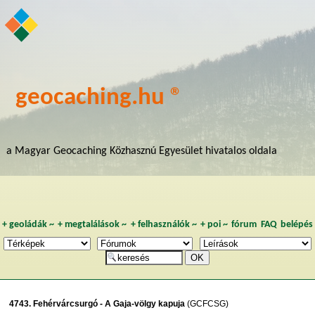
geocaching.hu ®
a Magyar Geocaching Közhasznú Egyesület hivatalos oldala
+
geoládák
~
+
megtalálások
~
+
felhasználók
~
+
poi
~
fórum
FAQ
belépés
4743. Fehérvárcsurgó - A Gaja-völgy kapuja
(GCFCSG)