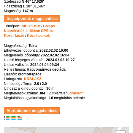
Szélesség
N 46° 17,626'
Hosszúság
E 18° 31,587'
Magasság:
147 m
Térképen:
TuHu
/
OSM
/
GMaps
Koordináták letöltése GPS-be
Közeli ládák
/
Közeli pontok
Megye/ország:
Tolna
Elhelyezés időpontja:
2022.02.02 16:00
Megjelenés időpontja:
2022.02.02 16:04
Utolsó lényeges változás:
2024.03.03 10:27
Utolsó változás:
2024.03.04 09:34
Rejtés típusa:
Hagyományos geoláda
Elrejtők:
kromoXspace
Ládagazda:
KRALÁSZ
Nehézség / Terep:
2.0 / 2.0
Úthossz a kiindulóponttól:
30
m
Megtalálások száma:
384
+ 2 sikertelen
,
grafikon
Megtalálások gyakorisága:
1.6
megtalálás hetente
K
R
W