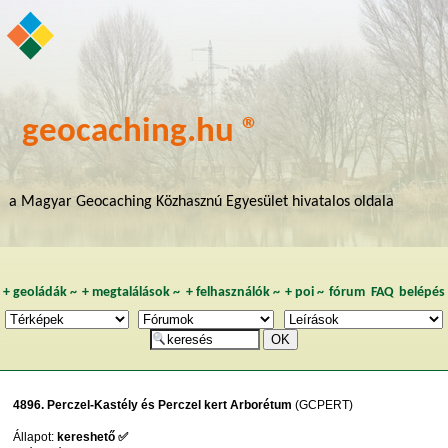
geocaching.hu ®
a Magyar Geocaching Közhasznú Egyesület hivatalos oldala
+
geoládák
~
+
megtalálások
~
+
felhasználók
~
+
poi
~
fórum
FAQ
belépés
4896. Perczel-Kastély és Perczel kert Arborétum
(GCPERT)
Állapot:
kereshető ✅