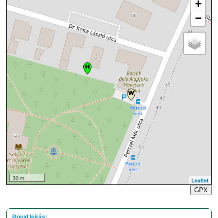
+
−
30 m
Leaflet
GPX