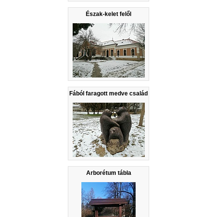
Észak-kelet felől
Fából faragott medve család
Arborétum tábla