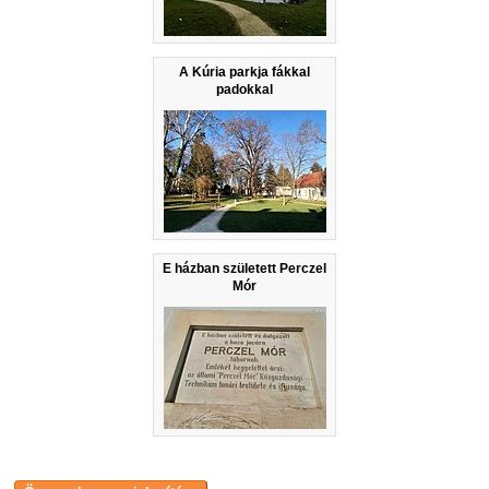
A Kúria parkja fákkal
padokkal
E házban született Perczel
Mór