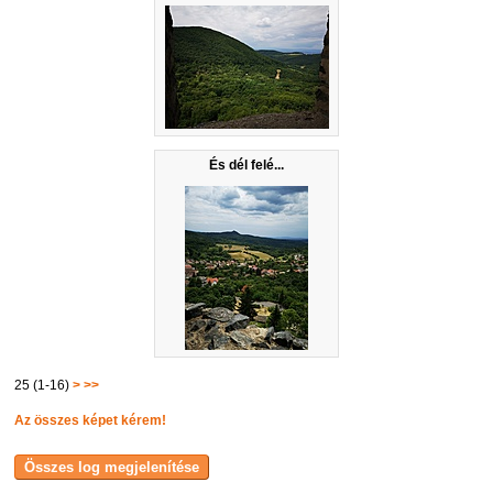
És dél felé...
25 (1-16)
>
>>
Az összes képet kérem!