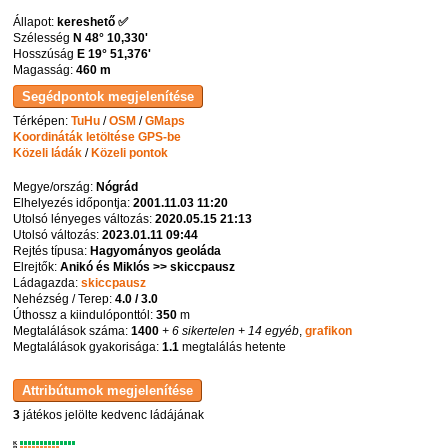
Állapot:
kereshető ✅
Szélesség
N 48° 10,330'
Hosszúság
E 19° 51,376'
Magasság:
460 m
Térképen:
TuHu
/
OSM
/
GMaps
Koordináták letöltése GPS-be
Közeli ládák
/
Közeli pontok
Megye/ország:
Nógrád
Elhelyezés időpontja:
2001.11.03 11:20
Utolsó lényeges változás:
2020.05.15 21:13
Utolsó változás:
2023.01.11 09:44
Rejtés típusa:
Hagyományos geoláda
Elrejtők:
Anikó és Miklós >> skiccpausz
Ládagazda:
skiccpausz
Nehézség / Terep:
4.0 / 3.0
Úthossz a kiindulóponttól:
350
m
Megtalálások száma:
1400
+ 6 sikertelen
+ 14 egyéb
,
grafikon
Megtalálások gyakorisága:
1.1
megtalálás hetente
3
játékos jelölte kedvenc ládájának
K