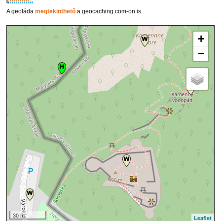
R
W
A geoláda
megtekinthető
a geocaching.com-on is.
+
−
30 m
Leaflet