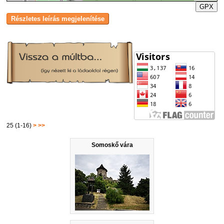
GPX
25 (1-16)
>
>>
Somoskő vára