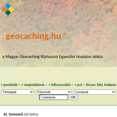
geocaching.hu ®
a Magyar Geocaching Közhasznú Egyesület hivatalos oldala
+
geoládák
~
+
megtalálások
~
+
felhasználók
~
+
poi
~
fórum
FAQ
belépés
42. Somoskő
(GCSoKo)