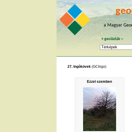
geo
a Magyar Geoc
+
geoládák
~
27. Ingókövek
(GCIngo)
Ezzel szemben