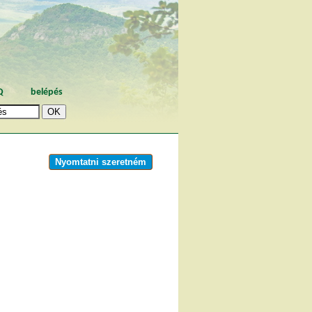
Q
belépés
Nyomtatni szeretném