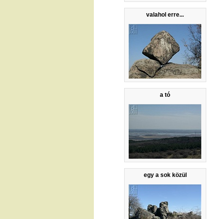
valahol erre...
a tó
egy a sok közül