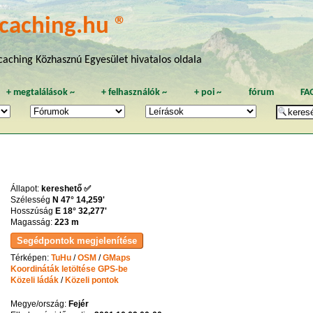
caching.hu ®
aching Közhasznú Egyesület hivatalos oldala
+
megtalálások
~
+
felhasználók
~
+
poi
~
fórum
FA
Állapot:
kereshető ✅
Szélesség
N 47° 14,259'
Hosszúság
E 18° 32,277'
Magasság:
223 m
Térképen:
TuHu
/
OSM
/
GMaps
Koordináták letöltése GPS-be
Közeli ládák
/
Közeli pontok
Megye/ország:
Fejér