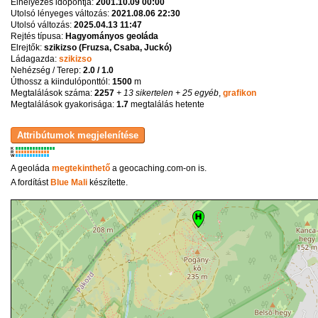
Elhelyezés időpontja:
2001.10.09 00:00
Utolsó lényeges változás:
2021.08.06 22:30
Utolsó változás:
2025.04.13 11:47
Rejtés típusa:
Hagyományos geoláda
Elrejtők:
szikizso (Fruzsa, Csaba, Juckó)
Ládagazda:
szikizso
Nehézség / Terep:
2.0 / 1.0
Úthossz a kiindulóponttól:
1500
m
Megtalálások száma:
2257
+ 13 sikertelen
+ 25 egyéb
,
grafikon
Megtalálások gyakorisága:
1.7
megtalálás hetente
K
R
W
A geoláda
megtekinthető
a geocaching.com-on is.
A fordítást
Blue Mali
készítette.