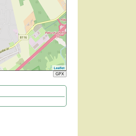
Leaflet
GPX