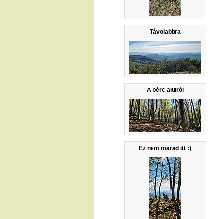
Távolabbra
A bérc alulról
Ez nem marad itt :)