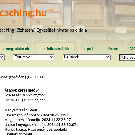
caching.hu ®
aching Közhasznú Egyesület hivatalos oldala
+
megtalálások
~
+
felhasználók
~
+
poi
~
fórum
FA
-Inóc (záróláda)
(GCH1HX)
Állapot:
kereshető ✅
Szélesség
N ??° ??,???'
Hosszúság
E ??° ??,???'
Megye/ország:
Pest
Elhelyezés időpontja:
2024.10.25 11:00
Megjelenés időpontja:
2024.11.22 22:07
Utolsó lényeges változás:
2024.11.22 22:07
Rejtés típusa:
Hagyományos geoláda
Elrejtők:
Gyombi