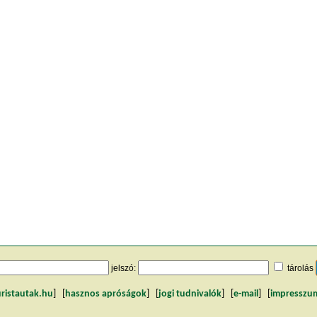
jelszó:
tárolás
uristautak.hu
] [
hasznos apróságok
] [
jogi tudnivalók
] [
e-mail
] [
impresszu