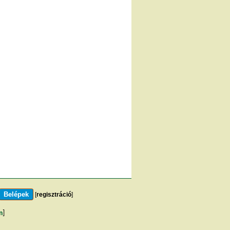
[
regisztráció
]
m
]