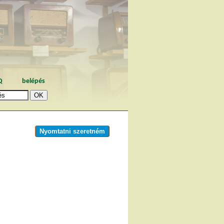
Q
belépés
Nyomtatni szeretném