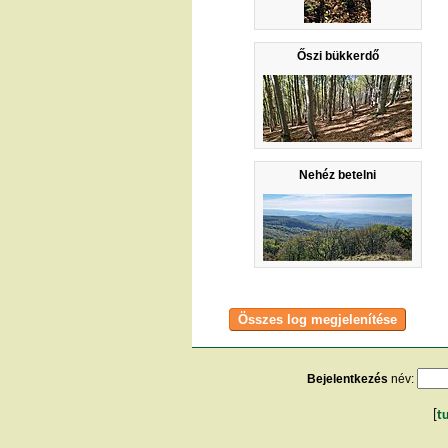
Őszi bükkerdő
Nehéz betelni
Bejelentkezés
név:
[
t