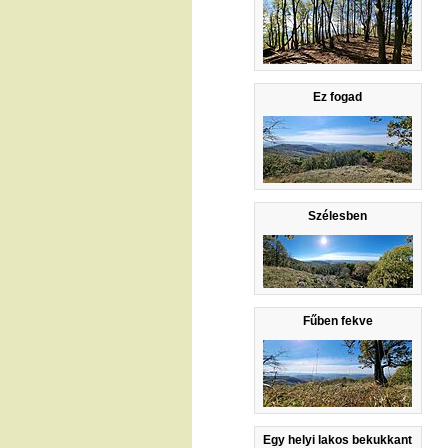
Ez fogad
Szélesben
Fűben fekve
Egy helyi lakos bekukkant