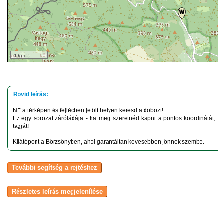
1 km
NE a térképen és fejlécben jelölt helyen keresd a dobozt!
Ez egy sorozat záróládája - ha meg szeretnéd kapni a pontos koordinátát, 
tagját!
Kilátópont a Börzsönyben, ahol garantáltan kevesebben jönnek szembe.