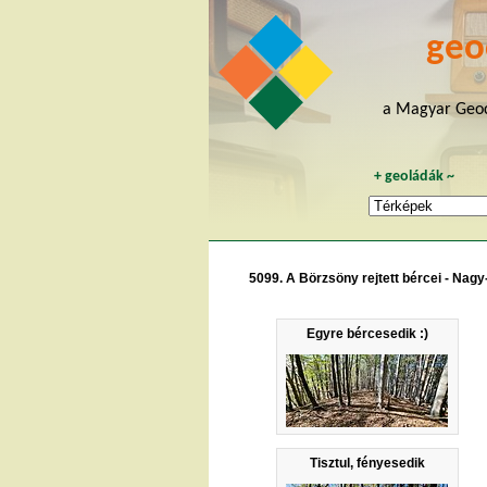
geo
a Magyar Geoc
+
geoládák
~
5099. A Börzsöny rejtett bércei - Nagy
Egyre bércesedik :)
Tisztul, fényesedik