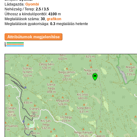
Ládagazda:
Gyombi
Nehézség / Terep:
2.5 / 3.5
Úthossz a kiindulóponttól:
4100
m
Megtalálások száma:
30
,
grafikon
Megtalálások gyakorisága:
0.3
megtalálás hetente
K
R
W