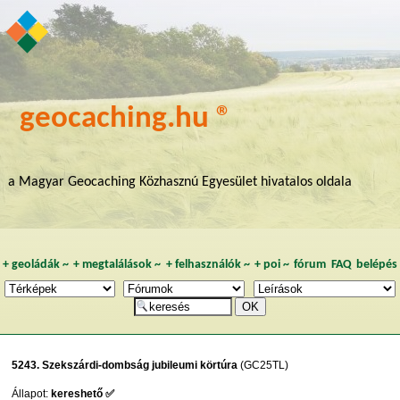
geocaching.hu ®
a Magyar Geocaching Közhasznú Egyesület hivatalos oldala
+
geoládák
~
+
megtalálások
~
+
felhasználók
~
+
poi
~
fórum
FAQ
belépés
5243. Szekszárdi-dombság jubileumi körtúra
(GC25TL)
Állapot:
kereshető ✅