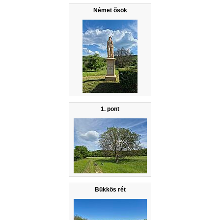
Német ősök
1. pont
Bükkös rét