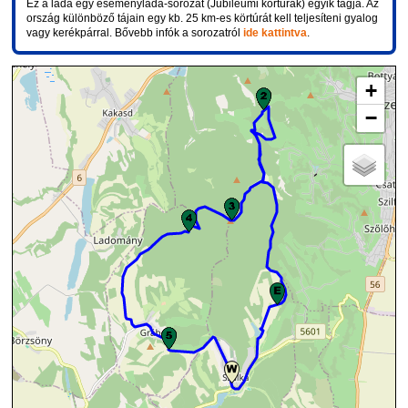
Ez a láda egy eseményláda-sorozat (Jubileumi körtúrák) egyik tagja. Az
ország különböző tájain egy kb. 25 km-es körtúrát kell teljesíteni gyalog
vagy kerékpárral. Bővebb infók a sorozatról
ide kattintva
.
+
−