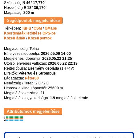
Szélesség
N 46° 17,770'
Hosszúság
E 18° 39,170'
Magasság:
200 m
Térképen:
TuHu
/
OSM
/
GMaps
Koordináták letöltése GPS-be
Közeli ládák
/
Közeli pontok
Megye/ország:
Tolna
Elhelyezés időpontja:
2026.05.06 14:00
Megjelenés időpontja:
2026.05.22 21:25
Utolsó lényeges változás:
2026.05.22 22:19
Rejtés típusa:
Esemény geoláda
(
1H+4V
)
Elrejtők:
Péter60 és Strombus
Ládagazda:
Péter60
Nehézség / Terep:
2.0 / 2.0
Úthossz a kiindulóponttól:
25600
m
Megtalálások száma:
21
Megtalálások gyakorisága:
1.9
megtalálás hetente
K
R
W