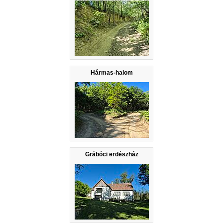
Hármas-halom
Grábóci erdészház