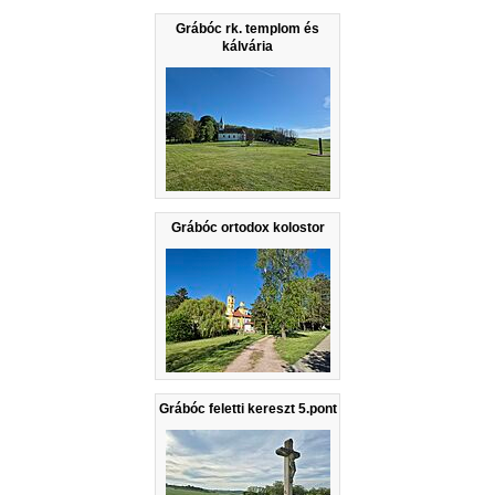
Grábóc rk. templom és
kálvária
Grábóc ortodox kolostor
Grábóc feletti kereszt 5.pont