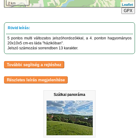
2 km
Leaflet
GPX
5 pontos multi változatos jelszóhordozókkal, a 4. ponton hagyományos
20x10x5 cm-es láda "házikóban".
Jelszó számozási sorrendben 13 karakter.
Szálkai panoráma