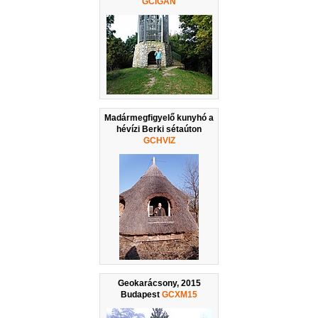
GCIGAN
Madármegfigyelő kunyhó a
hévízi Berki sétaúton
GCHVIZ
Geokarácsony, 2015
Budapest
GCXM15