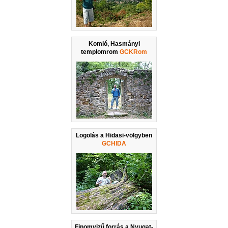
Komló, Hasmányi
templomrom
GCKRom
Logolás a Hidasi-völgyben
GCHIDA
Finomvizű forrás a Nyugat-