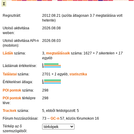
Σ
Regisztrált:
2012.08.21 (azóta átlagosan 3.7 megtalálása volt
hetente)
Utolsó aktivitása
2026.08.08
weben:
Utolsó aktivitása API-n
2026.08.03
(mobilon):
Ládák
száma:
3,
megtalálásaik
száma: 1627
+ 7 sikertelen
+ 17
egyéb
K
Ládáinak értékelése:
R
W
Találatai
száma:
2701
+ 1 egyéb
,
statisztika
K
Értékelései átlaga:
R
W
POI pontok
száma:
298
POI pontok
térképre
298
téve:
Trackek
száma:
5, ebből feldolgozott: 5
Fórum hozzászólásai:
73 --
GC-n
57, közös fórumokon 16
Térkép az ő
szemszögéből: