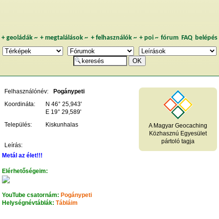
+
geoládák
~
+
megtalálások
~
+
felhasználók
~
+
poi
~
fórum
FAQ
belépés
Felhasználónév:
Pogánypeti
Koordináta:
N 46° 25,943'
E 19° 29,589'
Település:
Kiskunhalas
A Magyar Geocaching
Közhasznú Egyesület
pártoló tagja
Leírás:
Metál az élet!!!
Elérhetőségeim:
YouTube csatornám:
Pogánypeti
Helységnévtáblák:
Tábláim