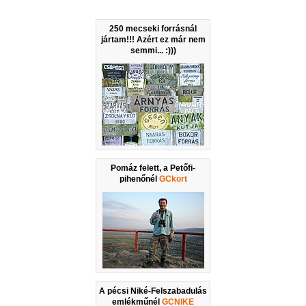
250 mecseki forrásnál
jártam!!! Azért ez már nem
semmi... :)))
Pomáz felett, a Petőfi-
pihenőnél
GCkort
A pécsi Niké-Felszabadulás
emlékműnél
GCNIKE