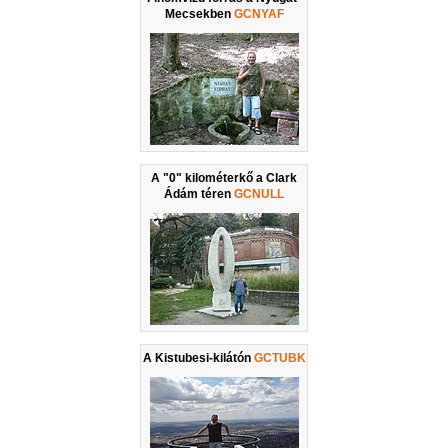
Mecsekben
GCNYAF
A "0" kilométerkő a Clark
Ádám téren
GCNULL
A Kistubesi-kilátón
GCTUBK