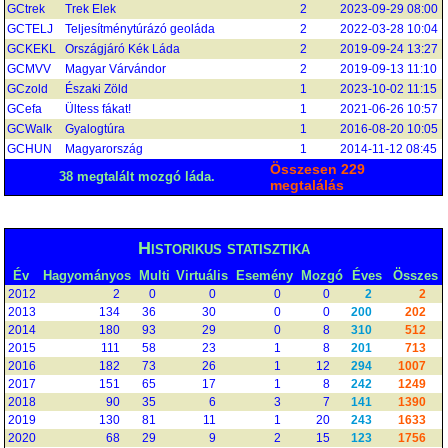
GCtrek
Trek Elek
2
2023-09-29 08:00
GCTELJ
Teljesítménytúrázó geoláda
2
2022-03-28 10:04
GCKEKL
Országjáró Kék Láda
2
2019-09-24 13:27
GCMVV
Magyar Várvándor
2
2019-09-13 11:10
GCzold
Északi Zöld
1
2023-10-02 11:15
GCefa
Ültess fákat!
1
2021-06-26 10:57
GCWalk
Gyalogtúra
1
2016-08-20 10:05
GCHUN
Magyarország
1
2014-11-12 08:45
Összesen 229
38 megtalált mozgó láda.
megtalálás
Historikus statisztika
Év
Hagyományos
Multi
Virtuális
Esemény
Mozgó
Éves
Összes
2012
2
0
0
0
0
2
2
2013
134
36
30
0
0
200
202
2014
180
93
29
0
8
310
512
2015
111
58
23
1
8
201
713
2016
182
73
26
1
12
294
1007
2017
151
65
17
1
8
242
1249
2018
90
35
6
3
7
141
1390
2019
130
81
11
1
20
243
1633
2020
68
29
9
2
15
123
1756