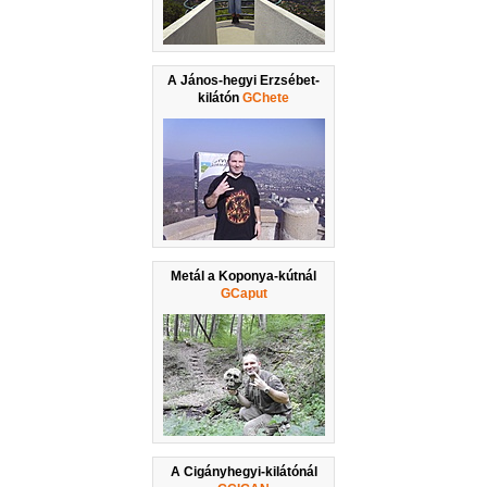
A János-hegyi Erzsébet-
kilátón
GChete
Metál a Koponya-kútnál
GCaput
A Cigányhegyi-kilátónál