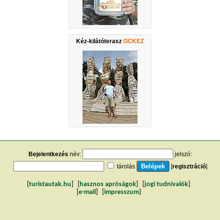
Kéz-kilátóterasz
GCKEZ
Bejelentkezés
név:
jelszó:
tárolás
[
regisztráció
]
[
turistautak.hu
] [
hasznos apróságok
] [
jogi tudnivalók
]
[
e-mail
] [
impresszum
]