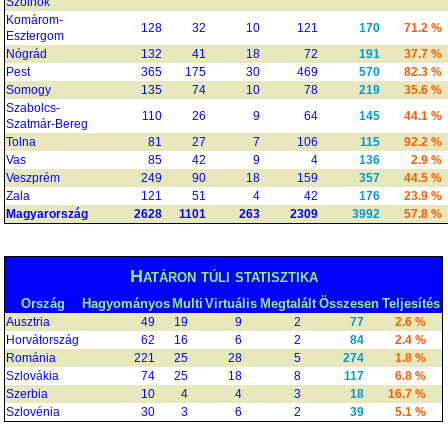
Szolnok
Komárom-
128
32
10
121
170
71.2 %
Esztergom
Nógrád
132
41
18
72
191
37.7 %
Pest
365
175
30
469
570
82.3 %
Somogy
135
74
10
78
219
35.6 %
Szabolcs-
110
26
9
64
145
44.1 %
Szatmár-Bereg
Tolna
81
27
7
106
115
92.2 %
Vas
85
42
9
4
136
2.9 %
Veszprém
249
90
18
159
357
44.5 %
Zala
121
51
4
42
176
23.9 %
Magyarország
2628
1101
263
2309
3992
57.8 %
Határon túli statisztika
Ország
Hagyományos
Multi
Virtuális
Megtalált
Összesen
Teljesítés
Ausztria
49
19
9
2
77
2.6 %
Horvátország
62
16
6
2
84
2.4 %
Románia
221
25
28
5
274
1.8 %
Szlovákia
74
25
18
8
117
6.8 %
Szerbia
10
4
4
3
18
16.7 %
Szlovénia
30
3
6
2
39
5.1 %