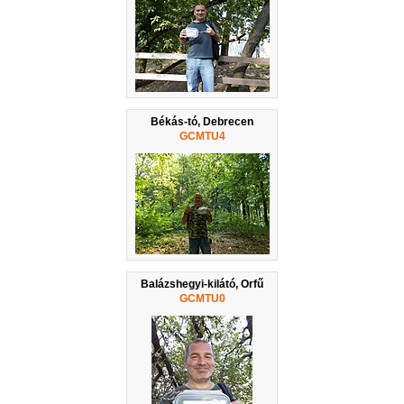
Békás-tó, Debrecen
GCMTU4
Balázshegyi-kilátó, Orfű
GCMTU0