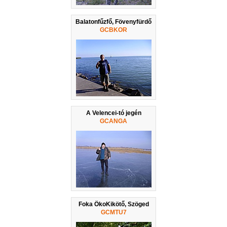
Balatonfűzfő, Fövenyfürdő
GCBKOR
A Velencei-tó jegén
GCANGA
Foka ÖkoKikötő, Szöged
GCMTU7