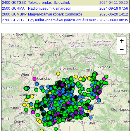
2400
GCTGSZ
Telekgerendási Szlovákok
2024-04-11 09:20
2500
GCRMA
Rádiómúzeum Kismaroson
2024-09-19 07:56
2600
GCMBKP
Magyar-bányai kőpark (Somoskő)
2025-06-20 14:12
2700
GCZEG
Egy letűnt kor emlékei (városi virtuális multi)
2026-08-03 08:35
+
−