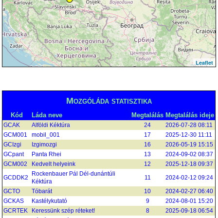
Leaflet
Mozgóláda statisztika
Kód
Láda neve
Megtalálás
Megtalálás ideje
GCAK
Alföldi Kéktúra
24
2026-07-28 08:11
GCM001
mobil_001
17
2025-12-30 11:11
GCIzgi
Izgimozgi
16
2026-05-19 15:15
GCpant
Panta Rhei
13
2024-09-02 08:37
GCM002
Kedvelt helyeink
12
2025-12-18 09:37
Rockenbauer Pál Dél-dunántúli
GCDDK2
11
2024-02-12 09:24
Kéktúra
GCTO
Tóbarát
10
2024-02-27 06:40
GCKAS
Kastélykutató
9
2024-08-01 15:20
GCRTEK
Keressünk szép réteket!
8
2025-09-18 06:54