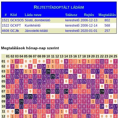
Rejtett/adoptált ládáim
#
Kód
Láda neve
Státusz
Rejtés
Megtalálás
1521
GCKSOS
Sóstó, dombkilátó
kereshető
2006-12-13
802
1522
GCKFT
Kunfehértó
kereshető
2006-12-14
568
4608
GCJtk
Jánostelki-kilátó
kereshető
2020-01-01
257
Megtalálások hónap-nap szerint
01
02
03
04
05
06
07
08
09
10
11
12
13
14
15
16
17
18
19
20
21
22
23
24
25
01
0
1
7
3
0
0
2
0
0
5
1
3
0
9
3
2
1
4
1
2
5
11
6
0
7
02
0
7
1
0
0
6
0
11
14
1
1
2
2
7
5
4
6
6
8
6
8
7
4
4
6
03
1
8
16
13
1
1
5
1
17
26
8
11
13
16
0
7
8
5
3
13
17
3
15
14
3
04
6
12
15
9
9
5
12
7
15
16
25
14
7
3
11
12
0
8
2
0
9
4
1
7
6
05
13
12
3
13
6
15
11
16
14
11
10
5
8
0
4
10
13
15
11
12
6
9
1
1
13
06
5
3
5
12
6
3
10
13
10
8
6
16
9
9
10
8
4
2
9
10
7
0
8
4
9
07
1
3
8
9
10
0
3
6
10
26
10
22
11
24
6
2
3
4
3
12
10
29
12
18
9
08
22
11
12
3
20
25
17
9
13
4
0
3
9
5
12
12
6
7
8
16
21
10
11
0
2
09
14
8
6
26
12
10
15
8
9
8
4
9
10
2
18
8
6
7
8
1
11
9
2
7
0
10
17
18
3
21
4
6
5
10
6
20
5
11
6
8
5
4
8
8
7
7
4
18
0
14
17
11
0
0
25
5
0
9
7
3
3
5
8
5
1
0
6
12
6
9
8
3
4
2
9
2
15
12
0
1
2
6
1
1
9
2
4
0
6
2
1
4
4
2
6
3
15
5
4
0
0
0
4