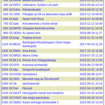
200
GCBUAR
Budai Arborétum
2013-12-11 10:10
300
GCEKF2
Uránváros, Szilárd Leó park
2014-05-08 13:10
400
GCKaKu
Kálváriakutató
2014-08-04 12:20
500
GC1956
Főhajtás az 56-os áldozatok sírjai előtt!
2014-12-19 09:55
600
GCfal0
Alpári Holt-Tisza
2015-07-14 09:00
700
GCIsak
Kincskeresés a Kolon-tónál
2015-11-12 10:40
800
GCMATH
Visegrád felett két ponton
2016-04-11 14:15
900
GCVERS
Az utolsó vers
2016-08-19 11:27
1000
GCpogi
Pogány torony
2016-11-23 14:08
Barlangok Kőszárhegyen (Szár-hegyi-
1100
GCBKSZ
2017-04-24 11:20
barlangok)
1200
GCIRMA
Irma-forrás
2017-10-10 12:00
1300
GCMRDL
Maros Delta
2018-07-25 11:25
1400
GCBLCA
Római Kori Villagazdaság
2019-02-18 13:55
1500
GCKPD
Kanizsai promenád
2019-06-13 09:45
1600
GCdkp
Diósjenői kastélypark
2019-10-01 14:20
1700
GCGYER
Gyertyános
2020-08-06 10:57
1800
GCORA
Mentsük meg az Óra-tornyot!
2021-05-06 15:23
1900
GCVk
Verőcekerülő
2021-09-21 15:15
2000
GCFari
Fári-kút
2022-04-11 09:53
2100
GCHGYT
Hévízgyörki román kori templom
2022-10-10 14:00
2200
GCVSHG
Vas-hegyi panoráma
2023-04-28 10:34
2300
GCSMD2
Külső-somogyi dombvidék 2
2023-09-22 13:43