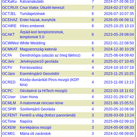
GCKaKu
Kálváriakutató
7
2024-07-26 06:10
GCCRUX
Crux Viator, Útszéli kereszt
7
2024-02-27 07:40
GCTJEL
Turistajelzések
6
2026-07-10 07:35
GCEHAZ
Erdei házak, kunyhók
6
2026-05-06 09:11
GCHIRE
Híres emberek
6
2025-10-25 10:10
Árpád-kori templomromok,
GCAKT
6
2023-05-29 08:04
templomok 5.0
GCWWed
White Wedding
6
2022-01-22 08:50
GCMKAT
Magyarország katonái
5
2024-12-30 10:29
GCFA
Dendrológia (utazás az öreg fákhoz)
4
2025-06-04 09:40
GCJelv
Jelvényszerző geoláda
4
2025-01-07 10:45
GCFV
Forrásvadász
4
2024-10-16 07:18
GCJaro
Eseményjáró Geovödör
4
2023-11-25 10:25
Közép-dunántúli Piros mozgó (KDP
GCRED
4
2023-11-06 13:13
túra)
GCPC
Gécépécé (a HiTech mozgó)
4
2022-03-18 11:02
GCUser
User Hona
4
2022-01-29 07:42
GCMLM
A malomnak nincsen köve
4
2021-06-15 05:51
GCSPIR
Szellemjáró Geoláda
4
2020-05-10 06:06
GCFENT
Fentről a világ (fotózz panorámát)
3
2026-03-09 13:24
GCTime
Napóra
3
2025-09-02 09:10
GCKEM
Kerékpáros mozgó
3
2024-05-06 08:33
GCM01
Mária úti zarándok
3
2024-02-06 09:00