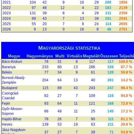
2021
104
42
9
16
29
200
1956
2022
97
48
12
4
22
183
2139
2023
131
39
8
4
29
211
2350
2024
89
43
7
13
39
191
2541
2025
55
20
7
8
24
114
2655
2026
9
13
0
16
8
46
2701
Magyarországi statisztika
Megye
Hagyományos
Multi
Virtuális
Megtalált
Összesen
Teljesít
Bács-Kiskun
78
31
8
117
117
100.0 %
Baranya
233
80
13
286
326
87.7 %
Békés
77
34
9
61
120
50.8 %
Borsod-Abaúj-
204
64
13
40
281
14.2 %
Zemplén
Budapest
115
89
43
243
247
98.4 %
Csongrád-
82
27
7
109
116
94.0 %
Csanád
Fejér
93
64
11
121
168
72.0 %
Győr-Moson-
86
48
11
25
145
17.2 %
Sopron
Hajdú-Bihar
78
26
7
90
111
81.1 %
Heves
139
53
19
63
211
29.9 %
Jász-Nagykun-
37
27
7
39
71
54.9 %