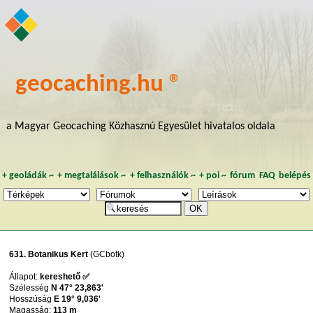
geocaching.hu ®
a Magyar Geocaching Közhasznú Egyesület hivatalos oldala
+
geoládák
~
+
megtalálások
~
+
felhasználók
~
+
poi
~
fórum
FAQ
belépés
631. Botanikus Kert
(GCbotk)
Állapot:
kereshető ✅
Szélesség
N 47° 23,863'
Hosszúság
E 19° 9,036'
Magasság:
113 m