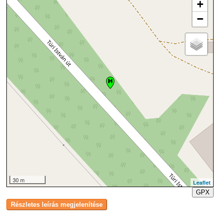
+
−
30 m
Leaflet
GPX