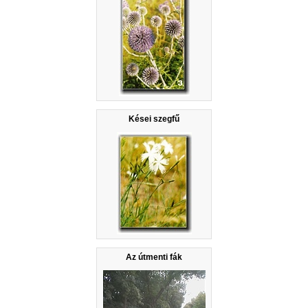
Kései szegfű
Az útmenti fák