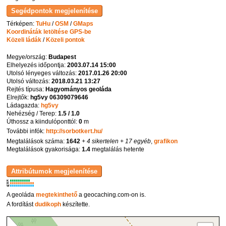
Térképen:
TuHu
/
OSM
/
GMaps
Koordináták letöltése GPS-be
Közeli ládák
/
Közeli pontok
Megye/ország:
Budapest
Elhelyezés időpontja:
2003.07.14 15:00
Utolsó lényeges változás:
2017.01.26 20:00
Utolsó változás:
2018.03.21 13:27
Rejtés típusa:
Hagyományos geoláda
Elrejtők:
hg5vy 06309079646
Ládagazda:
hg5vy
Nehézség / Terep:
1.5 / 1.0
Úthossz a kiindulóponttól:
0
m
További infók:
http://sorbotkert.hu/
Megtalálások száma:
1642
+ 4 sikertelen
+ 17 egyéb
,
grafikon
Megtalálások gyakorisága:
1.4
megtalálás hetente
K
R
W
A geoláda
megtekinthető
a geocaching.com-on is.
A fordítást
dudikoph
készítette.