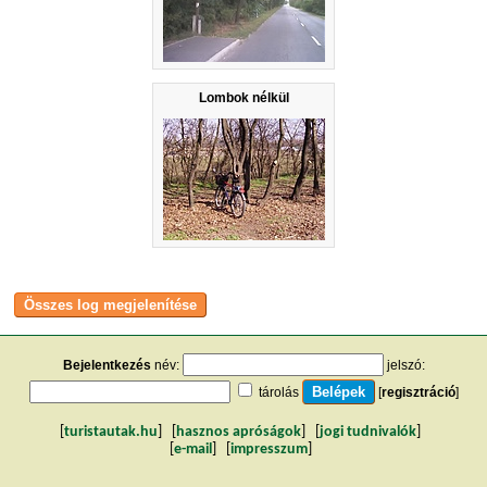
Lombok nélkül
Bejelentkezés
név:
jelszó:
tárolás
[
regisztráció
]
[
turistautak.hu
] [
hasznos apróságok
] [
jogi tudnivalók
]
[
e-mail
] [
impresszum
]