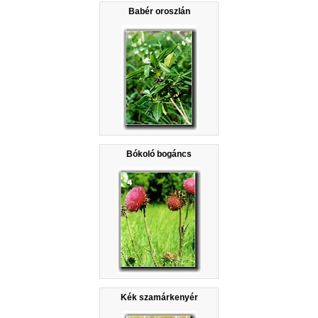
Babér oroszlán
Bókoló bogáncs
Kék szamárkenyér