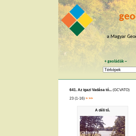
geo
a Magyar Geoc
+
geoládák
~
641. Az igazi Vadása tó...
(GCVATO)
23 (1-16)
>
>>
A déli tó.