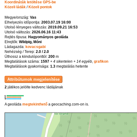
Koordináták letöltése GPS-be
Közeli ládák
/
Közeli pontok
Megye/ország:
Vas
Elhelyezés időpontja:
2003.07.19 16:00
Utolsó lényeges változás:
2019.09.21 16:53
Utolsó változás:
2026.06.16 11:43
Rejtés típusa:
Hagyományos geoláda
Elrejtők:
Wildpig, Móni
Ládagazda:
kovacsgabi
Nehézség / Terep:
2.0 / 2.0
Úthossz a kiindulóponttól:
200
m
Megtalálások száma:
1597
+ 4 sikertelen
+ 14 egyéb
,
grafikon
Megtalálások gyakorisága:
1.3
megtalálás hetente
2
játékos jelölte kedvenc ládájának
K
R
W
A geoláda
megtekinthető
a geocaching.com-on is.