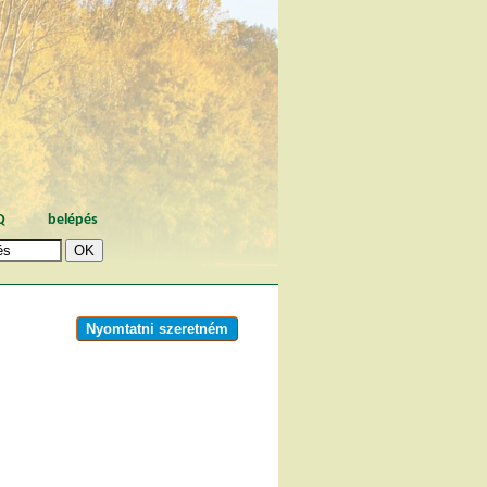
Q
belépés
Nyomtatni szeretném