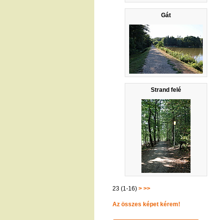
Gát
Strand felé
23 (1-16)
>
>>
Az összes képet kérem!