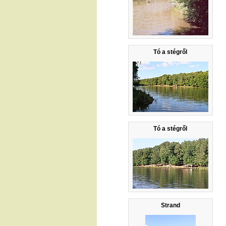
Tó a stégről
Tó a stégről
Strand