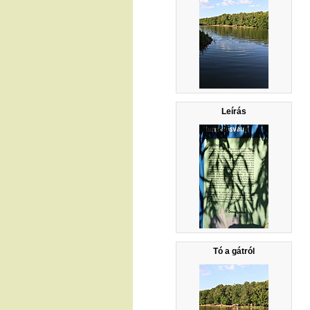
Leírás
Tó a gátról