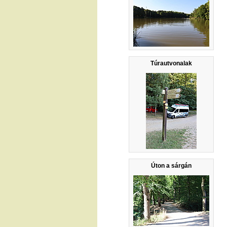
Túrautvonalak
Úton a sárgán