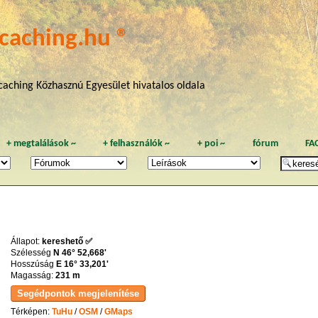
caching.hu ®
aching Közhasznú Egyesület hivatalos oldala
+
megtalálások
~
+
felhasználók
~
+
poi
~
fórum
FA
Állapot:
kereshető ✅
Szélesség
N 46° 52,668'
Hosszúság
E 16° 33,201'
Magasság:
231 m
Térképen:
TuHu
/
OSM
/
GMaps