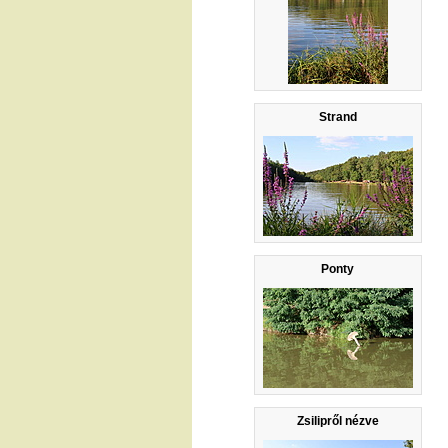
Strand
Ponty
Zsilipről nézve