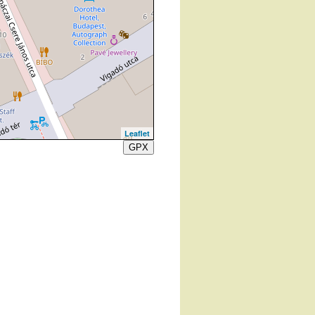
Leaflet
GPX