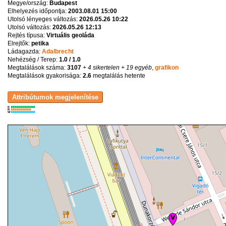
Megye/ország:
Budapest
Elhelyezés időpontja:
2003.08.01 15:00
Utolsó lényeges változás:
2026.05.26 10:22
Utolsó változás:
2026.05.26 12:13
Rejtés típusa:
Virtuális geoláda
Elrejtők:
petika
Ládagazda:
Adalbrecht
Nehézség / Terep:
1.0 / 1.0
Megtalálások száma:
3107
+ 4 sikertelen
+ 19 egyéb
,
grafikon
Megtalálások gyakorisága:
2.6
megtalálás hetente
K
R
W