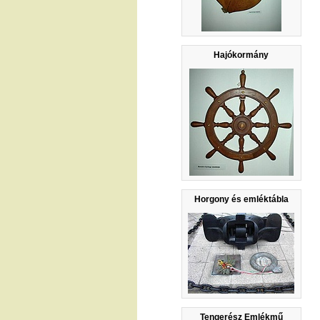
Hajókormány
Horgony és emléktábla
Tengerész Emlékmű