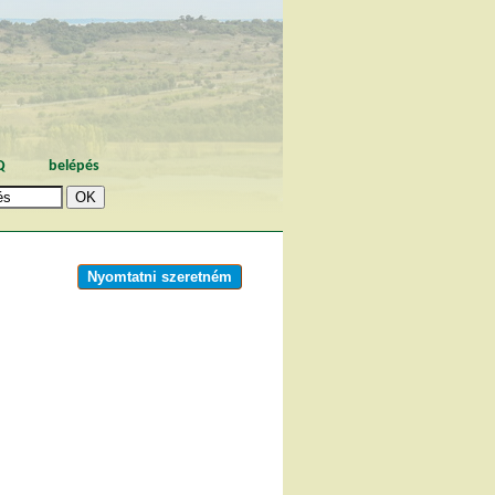
Q
belépés
Nyomtatni szeretném