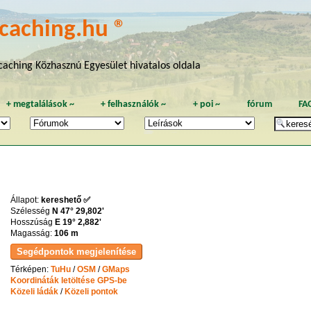
caching.hu ®
aching Közhasznú Egyesület hivatalos oldala
+
megtalálások
~
+
felhasználók
~
+
poi
~
fórum
FA
Állapot:
kereshető ✅
Szélesség
N 47° 29,802'
Hosszúság
E 19° 2,882'
Magasság:
106 m
Térképen:
TuHu
/
OSM
/
GMaps
Koordináták letöltése GPS-be
Közeli ládák
/
Közeli pontok