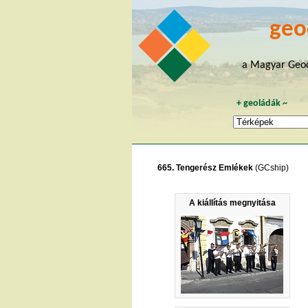
geo
a Magyar Geoc
+
geoládák
~
665. Tengerész Emlékek
(GCship)
A kiállítás megnyitása