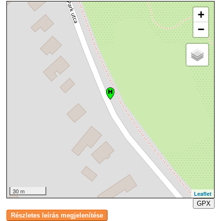
+
−
30 m
Leaflet
GPX