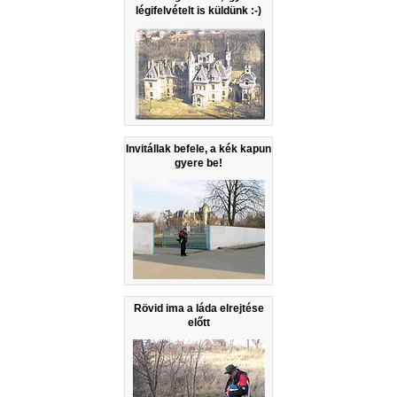
légifelvételt is küldünk :-)
Invitállak befele, a kék kapun
gyere be!
Rövid ima a láda elrejtése
előtt