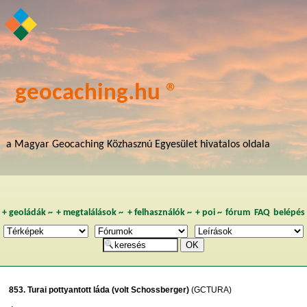
geocaching.hu ®
a Magyar Geocaching Közhasznú Egyesület hivatalos oldala
+
geoládák
~
+
megtalálások
~
+
felhasználók
~
+
poi
~
fórum
FAQ
belépés
853. Turai pottyantott láda (volt Schossberger)
(GCTURA)