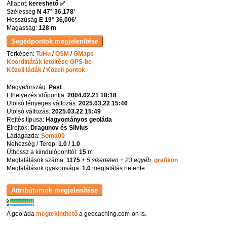
Állapot:
kereshető ✅
Szélesség
N 47° 36,178'
Hosszúság
E 19° 36,006'
Magasság:
128 m
Térképen:
TuHu
/
OSM
/
GMaps
Koordináták letöltése GPS-be
Közeli ládák
/
Közeli pontok
Megye/ország:
Pest
Elhelyezés időpontja:
2004.02.21 18:18
Utolsó lényeges változás:
2025.03.22 15:46
Utolsó változás:
2025.03.22 15:49
Rejtés típusa:
Hagyományos geoláda
Elrejtők:
Dragunov és Silvius
Ládagazda:
Soma00
Nehézség / Terep:
1.0 / 1.0
Úthossz a kiindulóponttól:
15
m
Megtalálások száma:
1175
+ 5 sikertelen
+ 23 egyéb
,
grafikon
Megtalálások gyakorisága:
1.0
megtalálás hetente
K
R
W
A geoláda
megtekinthető
a geocaching.com-on is.