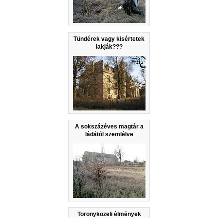
Tündérek vagy kisértetek
lakják???
A sokszázéves magtár a
ládától szemlélve
Toronyközeli élmények