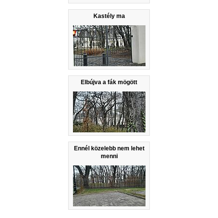
Kastély ma
Elbújva a fák mögött
Ennél közelebb nem lehet
menni