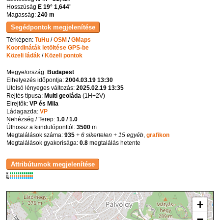
Hosszúság
E 19° 1,644'
Magasság:
240 m
Térképen:
TuHu
/
OSM
/
GMaps
Koordináták letöltése GPS-be
Közeli ládák
/
Közeli pontok
Megye/ország:
Budapest
Elhelyezés időpontja:
2004.03.19 13:30
Utolsó lényeges változás:
2025.02.19 13:35
Rejtés típusa:
Multi geoláda
(
1H+2V
)
Elrejtők:
VP és Mila
Ládagazda:
VP
Nehézség / Terep:
1.0 / 1.0
Úthossz a kiindulóponttól:
3500
m
Megtalálások száma:
935
+ 6 sikertelen
+ 15 egyéb
,
grafikon
Megtalálások gyakorisága:
0.8
megtalálás hetente
K
R
W
+
−