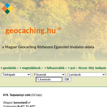
geocaching.hu ®
a Magyar Geocaching Közhasznú Egyesület hivatalos oldala
+
geoládák
~
+
megtalálások
~
+
felhasználók
~
+
poi
~
fórum
FAQ
belépés
878. Talpalatnyi zöld
(GCtalp)
Állapot:
kereshető ✅
Szélesség
N 47° 31,427'