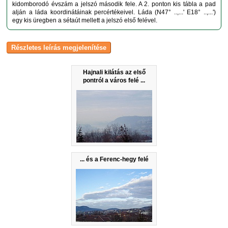
kidomborodó évszám a jelszó második fele. A 2. ponton kis tábla a pad
alján a láda koordinátáinak percértékeivel. Láda (N47° ..,...' E18° ..,...')
egy kis üregben a sétaút mellett a jelszó első felével.
Hajnali kilátás az első
pontról a város felé ...
... és a Ferenc-hegy felé