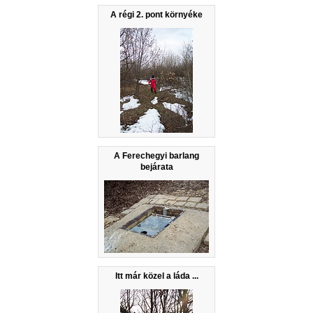
A régi 2. pont környéke
A Ferechegyi barlang
bejárata
Itt már közel a láda ...