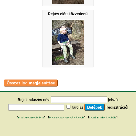
Rejtés előtt közvetlenül
Bejelentkezés
név:
jelszó:
tárolás
[
regisztráció
]
[
turistautak.hu
] [
hasznos apróságok
] [
jogi tudnivalók
]
[
e-mail
] [
impresszum
]