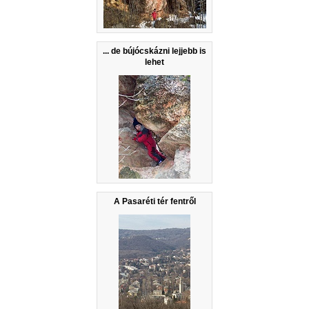
... de bújócskázni lejjebb is
lehet
A Pasaréti tér fentről