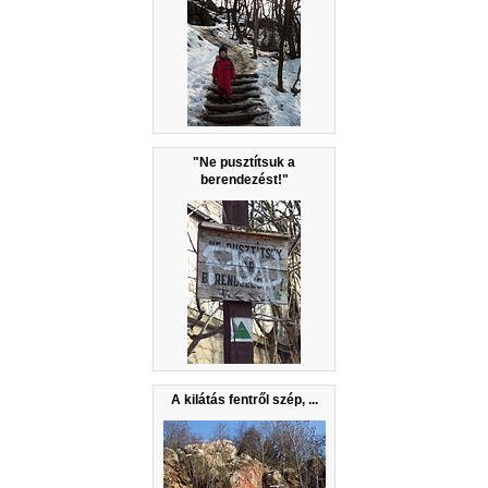
"Ne pusztítsuk a
berendezést!"
A kilátás fentről szép, ...