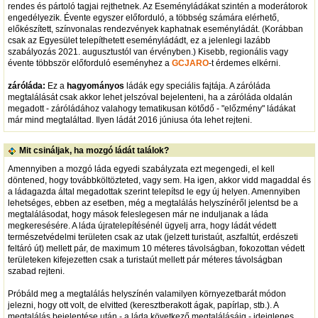
rendes és pártoló tagjai rejthetnek. Az Eseményládákat szintén a moderátorok
engedélyezik. Évente egyszer előforduló, a többség számára elérhető,
előkészített, színvonalas rendezvények kaphatnak eseményládát. (Korábban
csak az Egyesület telepíthetett eseményládádt, ez a jelenlegi lazább
szabályozás 2021. augusztustól van érvényben.) Kisebb, regionális vagy
évente többször előforduló eseményhez a
GCJARO
-t érdemes elkérni.
záróláda:
Ez a
hagyományos
ládák egy speciális fajtája. A záróláda
megtalálását csak akkor lehet jelszóval bejelenteni, ha a záróláda oldalán
megadott - záróládához valahogy tematikusan kötődő - "előzmény" ládákat
már mind megtaláltad. Ilyen ládát 2016 júniusa óta lehet rejteni.
Mit csináljak, ha mozgó ládát találok?
Amennyiben a mozgó láda egyedi szabályzata ezt megengedi, el kell
döntened, hogy továbbköltözteted, vagy sem. Ha igen, akkor vidd magaddal és
a ládagazda által megadottak szerint telepítsd le egy új helyen. Amennyiben
lehetséges, ebben az esetben, még a megtalálás helyszínéről jelentsd be a
megtalálásodat, hogy mások feleslegesen már ne induljanak a láda
megkeresésére. A láda újratelepítésénél ügyelj arra, hogy ládát védett
természetvédelmi területen csak az utak (jelzett turistaút, aszfaltút, erdészeti
feltáró út) mellett pár, de maximum 10 méteres távolságban, fokozottan védett
területeken kifejezetten csak a turistaút mellett pár méteres távolságban
szabad rejteni.
Próbáld meg a megtalálás helyszínén valamilyen környezetbarát módon
jelezni, hogy ott volt, de elvitted (keresztberakott ágak, papírlap, stb.). A
megtalálás bejelentése után - a láda következő megtalálásáig - ideiglenes