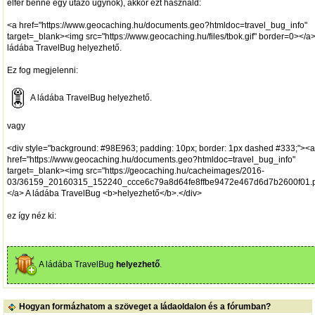
elfér benne egy utazó ügynök), akkor ezt használd:
<a href="https://www.geocaching.hu/documents.geo?htmldoc=travel_bug_info"
target=_blank><img src="https://www.geocaching.hu/files/tbok.gif" border=0></a>
ládába TravelBug helyezhető.
Ez fog megjelenni:
A ládába TravelBug helyezhető.
vagy
<div style="background: #98E963; padding: 10px; border: 1px dashed #333;"><
href="https://www.geocaching.hu/documents.geo?htmldoc=travel_bug_info"
target=_blank><img src="https://geocaching.hu/cacheimages/2016-
03/36159_20160315_152240_ccce6c79a8d64fe8ffbe9472e467d6d7b2600f01.
</a> A ládába TravelBug <b>helyezhető</b>.</div>
ez így néz ki:
A ládába TravelBug
helyezhető
.
Hogyan formázhatom a szöveget a ládaoldalon és a fórumban?