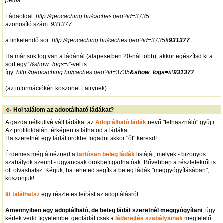
példa:
Ládaoldal:
http://geocaching.hu/caches.geo?id=3735
azonosító szám:
931377
a linkelendő sor:
http://geocaching.hu/caches.geo?id=3735
#931377
Ha már sok log van a ládánál (alapesetben 20-nál több), akkor egészítsd ki a
sort egy "
&show_logs=i
"-vel is.
így:
http://geocaching.hu/caches.geo?id=3735
&show_logs=i#931377
(az információkért köszönet Fairynek)
Hol találom az adoptálható ládákat?
A gazda nélkülivé vált ládákat az
Adoptálható ládák
nevű "felhasználó" gyűjti.
Az profiloldalán térképen is láthatod a ládákat.
Ha szeretnél egy ládát örökbe fogadni akkor "őt" keresd!
Érdemes még átnézned a
tartósan beteg ládák
listáját, melyek - bizonyos
szabályok szerint - ugyancsak örökbefogadhatóak. Bővebben a részletekről is
ott olvashatsz. Kérjük, ha teheted segíts a beteg ládák "meggyógyításában",
köszönjük!
Itt találhatsz
egy részletes leírást az adoptálásról.
Amennyiben egy adoptálható, de beteg ládát szeretnél meggyógyítani
, úgy
kérlek vedd figyelembe: geoládát csak a
ládarejtés szabályainak
megfelelő