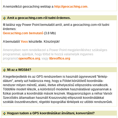
A nemzetközi geocaching weblap a
http://geocaching.com
.
Amit a geocaching.com-ról tudni érdemes.
Itt találsz egy Power Point bemutatót arról, amit a geocaching.com-ról tudni
érdemes:
Geocaching.com bemutató
(3.8 Mb)
A bemutatót
Yoss
készitette. Köszönjük!
Amennyiben nem rendelkezel a Power Point megjelenítéshez szükséges
programmal, ajánljuk, hogy töltsd le hozzá valamelyik ingyenes
programot:
openoffice.org
, vagy
libreoffice.org
Mi az a WGS84?
A legelterjedtebb és az GPS rendszerben is használt úgynevezett "térkép-
dátum", amely azt határozza meg, hogy a Földet körülölelő koordináta-
rendszer milyen méretű, alakú, illetve elhelyezésű ellipszoidra vonatkozik.
Többféle modell létezik, a különböző modellek használatával ugyanannak a
fizikai pontnak a koordinátái mások lesznek. Magyarországon a néhai Varsói
Szerződés államaiban használt Kraszovszkij-ellipszoidi koordinátákkal
szokták összetéveszteni, régebbi topográfiai térképek ez utóbbi rendszerűek.
Hogyan tudom a GPS koordinátákat átváltani, konvertálni?