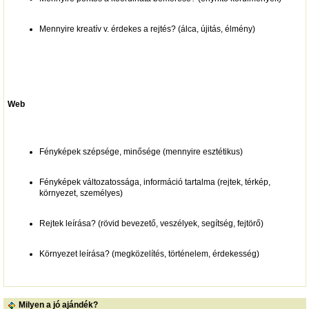
Mennyire kreatív v. érdekes a rejtés? (álca, újitás, élmény)
Web
Fényképek szépsége, minősége (mennyire esztétikus)
Fényképek változatossága, információ tartalma (rejtek, térkép,
környezet, személyes)
Rejtek leírása? (rövid bevezető, veszélyek, segítség, fejtörő)
Környezet leírása? (megközelítés, történelem, érdekesség)
Milyen a jó ajándék?