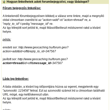
Hogyan linkelhetek adott forumbejegyzést, vagy ládalogot?
Fórum bejegyzés linkelése:
A linkelendő fórumbejegyzésen klikkelj a válasz erre linkre, majd a megnyíló
oldal címsorban cseréld ki az "
action=add
"-ot "
action=thread
"-re, a
"
reply_to_id
"-t pedig "
message_id
"-re.
Az így létrejött sort jelöld ki, majd Másol/Beilleszt módszerrel rakd a kívánt
helyre.
példa:
eredeti sor:
http://www.geocaching.hu/forum.geo?
action=add&id=off&reply_to_id=347567
javított sor:
http://www.geocaching.hu/forum.geo?
action=thread
&id=off&
message_id
=347567
Láda log linkelése:
A láda oldalán, a kívánt log időpontjára húzva az egeret, megjelenik egy
"
azonosító: 123456
" felirat. Ezt az azonosító számot írd a címsorban található
URL mögé, egy kettőskereszt után.
Az így létrejött sort jelöld ki, majd Másol/Beilleszt módszerrel rakd a kívánt
helyre.