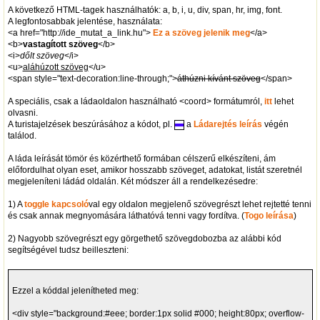
A következő HTML-tagek használhatók: a, b, i, u, div, span, hr, img, font.
A legfontosabbak jelentése, használata:
<a href="http://ide_mutat_a_link.hu">
Ez a szöveg jelenik meg
</a>
<b>
vastagított szöveg
</b>
<i>
dőlt szöveg
</i>
<u>
aláhúzott szöveg
</u>
<span style="text-decoration:line-through;">
áthúzni kívánt szöveg
</span>
A speciális, csak a ládaoldalon használható <coord> formátumról,
itt
lehet
olvasni.
A turistajelzések beszúrásához a kódot, pl.
a
Ládarejtés leírás
végén
találod.
A láda leírását tömör és közérthető formában célszerű elkészíteni, ám
előfordulhat olyan eset, amikor hosszabb szöveget, adatokat, listát szeretnél
megjeleníteni ládád oldalán. Két módszer áll a rendelkezésedre:
1) A
toggle kapcsoló
val egy oldalon megjelenő szövegrészt lehet rejtetté tenni
és csak annak megnyomására láthatóvá tenni vagy fordítva. (
Togo leírása
)
2) Nagyobb szövegrészt egy görgethető szövegdobozba az alábbi kód
segítségével tudsz beilleszteni:
Ezzel a kóddal jelenítheted meg:
<div style="background:#eee; border:1px solid #000; height:80px; overflow-