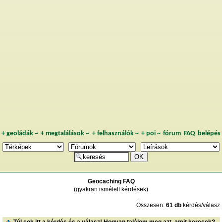
+
geoládák
~
+
megtalálások
~
+
felhasználók
~
+
poi
~
fórum
FAQ
belépés
Geocaching FAQ
(gyakran ismételt kérdések)
Összesen:
61 db
kérdés/válasz