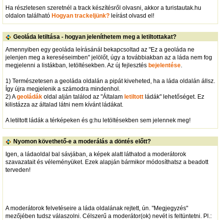
Ha részletesen szeretnél a track készítésről olvasni, akkor a turistautak.hu
oldalon található
Hogyan trackeljünk?
leírást olvasd el!
Geoláda letiltása - hogyan jeleníthetem meg a letiltottakat?
Amennyiben egy geoláda leírásánál bekapcsoltad az "Ez a geoláda ne
jelenjen meg a kereséseimben" jelölőt, úgy a továbbiakban az a láda nem fog
megjelenni a listákban, letöltésekben. Az új fejlesztés
bejelentése
.
1) Természetesen a geoláda oldalán a pipát kiveheted, ha a láda oldalán állsz.
Így újra megjelenik a számodra mindenhol.
2) A
geoládák
oldal alján találod az "Általam
letiltott
ládák" lehetőséget. Ez
kilistázza az általad látni nem kívánt ládákat.
A letiltott ládák a térképeken és g:hu letöltésekben sem jelennek meg!
Nyomon követhető-e a moderálás a döntés előtt?
Igen, a ládaoldal bal sávjában, a képek alatt láthatod a moderátorok
szavazatait és véleményüket. Ezek alapján bármikor módosíthatsz a beadott
terveden!
A moderátorok felvetéseire a láda oldalának rejtett, ún. "Megjegyzés"
mezőjében tudsz válaszolni. Célszerű a moderátor(ok) nevét is feltüntetni. Pl.: