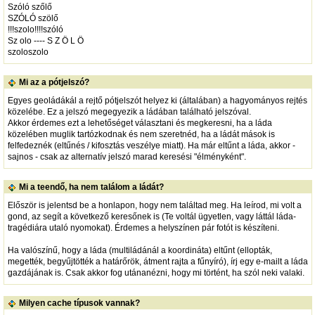
Szóló szőlő
SZÓLÓ szölő
!!!szolo!!!!szóló
Sz olo ---- S Z Ö L Ö
szoloszolo
Mi az a pótjelszó?
Egyes geoládákál a rejtő pótjelszót helyez ki (általában) a hagyományos rejtés
közelébe. Ez a jelszó megegyezik a ládában található jelszóval.
Akkor érdemes ezt a lehetőséget választani és megkeresni, ha a láda
közelében muglik tartózkodnak és nem szeretnéd, ha a ládát mások is
felfedeznék (eltűnés / kifosztás veszélye miatt). Ha már eltűnt a láda, akkor -
sajnos - csak az alternatív jelszó marad keresési "élményként".
Mi a teendő, ha nem találom a ládát?
Először is jelentsd be a honlapon, hogy nem találtad meg. Ha leírod, mi volt a
gond, az segít a következő keresőnek is (Te voltál ügyetlen, vagy láttál láda-
tragédiára utaló nyomokat). Érdemes a helyszínen pár fotót is készíteni.
Ha valószínű, hogy a láda (multiládánál a koordináta) eltűnt (ellopták,
megették, begyűjtötték a határőrök, átment rajta a fűnyíró), írj egy e-mailt a láda
gazdájának is. Csak akkor fog utánanézni, hogy mi történt, ha szól neki valaki.
Milyen cache típusok vannak?