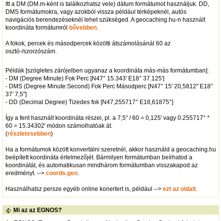
Itt a DM (DM.m-ként is találkozhatsz vele) dátum formátumot használjuk. DD,
DMS formátumokra, vagy azokból vissza például térképeknél, autós
navigációs berendezéseknél lehet szükséged. A geocaching.hu-n használt
koordináta formátumról
bővebben
.
A fokok, percek és másodpercek közötti átszámolásánál 60 az
osztó-/szorzószám.
Példák [szögletes zárójelben ugyanaz a koordináta más-más formátumban]:
- DM (Degree Minute) Fok Perc [N47° 15.343' E18° 37.125']
- DMS (Degree Minute:Second) Fok Perc Másodperc [N47° 15' 20,5812" E18°
37' 7,5"]
- DD (Decimal Degree) Tizedes fok [N47,255717° E18,61875°]
Így a fent használt koordináta részei, pl. a 7,5" / 60 = 0,125' vagy 0.255717° *
60 = 15.34302' módon számolhatóak át.
(
részletesebben
)
Ha a formátumok között konvertálni szeretnél, akkor használd a geocaching.hu
beépített koordináta értelmezőjét. Bármilyen formátumban beírhatod a
koordinátát, és automatikusan mindhárom formátumban visszakapod az
eredményt. -->
coords.geo
.
Használhatsz persze egyéb online konertert is, például -->
ezt az oldalt
.
Mi az az EGNOS?