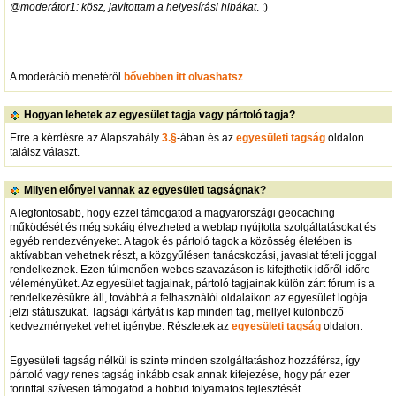
@moderátor1: kösz, javítottam a helyesírási hibákat
. :)
A moderáció menetéről
bővebben itt olvashatsz
.
Hogyan lehetek az egyesület tagja vagy pártoló tagja?
Erre a kérdésre az Alapszabály
3.§
-ában és az
egyesületi tagság
oldalon
találsz választ.
Milyen előnyei vannak az egyesületi tagságnak?
A legfontosabb, hogy ezzel támogatod a magyarországi geocaching
működését és még sokáig élvezheted a weblap nyújtotta szolgáltatásokat és
egyéb rendezvényeket. A tagok és pártoló tagok a közösség életében is
aktívabban vehetnek részt, a közgyűlésen tanácskozási, javaslat tételi joggal
rendelkeznek. Ezen túlmenően webes szavazáson is kifejthetik időről-időre
véleményüket. Az egyesület tagjainak, pártoló tagjainak külön zárt fórum is a
rendelkezésükre áll, továbbá a felhasználói oldalaikon az egyesület logója
jelzi státuszukat. Tagsági kártyát is kap minden tag, mellyel különböző
kedvezményeket vehet igénybe. Részletek az
egyesületi tagság
oldalon.
Egyesületi tagság nélkül is szinte minden szolgáltatáshoz hozzáférsz, így
pártoló vagy renes tagság inkább csak annak kifejezése, hogy pár ezer
forinttal szívesen támogatod a hobbid folyamatos fejlesztését.