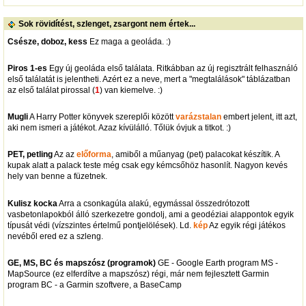
Sok rövidítést, szlenget, zsargont nem értek...
Csésze, doboz, kess
Ez maga a geoláda. :)
Piros 1-es
Egy új geoláda első találata. Ritkábban az új regisztrált felhasználó
első találatát is jelentheti. Azért ez a neve, mert a "megtalálások" táblázatban
az első találat pirossal (
1
) van kiemelve. :)
Mugli
A Harry Potter könyvek szereplői között
varázstalan
embert jelent, itt azt,
aki nem ismeri a játékot. Azaz kívülálló. Tőlük óvjuk a titkot. :)
PET, petling
Az az
előforma
, amiből a műanyag (pet) palacokat készítik. A
kupak alatt a palack teste még csak egy kémcsőhöz hasonlít. Nagyon kevés
hely van benne a füzetnek.
Kulisz kocka
Arra a csonkagúla alakú, egymással összedrótozott
vasbetonlapokból álló szerkezetre gondolj, ami a geodéziai alappontok egyik
típusát védi (vízszintes értelmű pontjelölések). Ld.
kép
Az egyik régi játékos
nevéből ered ez a szleng.
GE, MS, BC és mapszósz (programok)
GE - Google Earth program MS -
MapSource (ez elferdítve a mapszósz) régi, már nem fejlesztett Garmin
program BC - a Garmin szoftvere, a BaseCamp