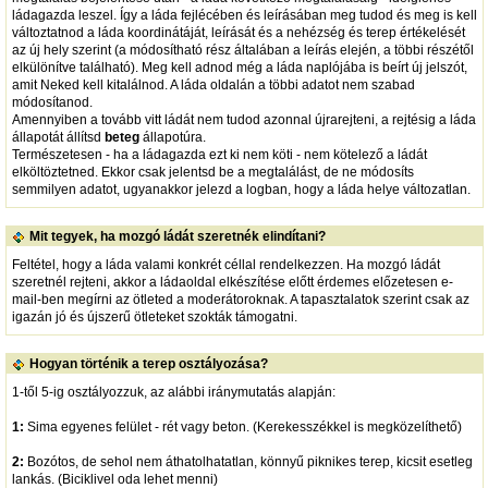
ládagazda leszel. Így a láda fejlécében és leírásában meg tudod és meg is kell
változtatnod a láda koordinátáját, leírását és a nehézség és terep értékelését
az új hely szerint (a módosítható rész általában a leírás elején, a többi részétől
elkülönítve található). Meg kell adnod még a láda naplójába is beírt új jelszót,
amit Neked kell kitalálnod. A láda oldalán a többi adatot nem szabad
módosítanod.
Amennyiben a tovább vitt ládát nem tudod azonnal újrarejteni, a rejtésig a láda
állapotát állítsd
beteg
állapotúra.
Természetesen - ha a ládagazda ezt ki nem köti - nem kötelező a ládát
elköltöztetned. Ekkor csak jelentsd be a megtalálást, de ne módosíts
semmilyen adatot, ugyanakkor jelezd a logban, hogy a láda helye változatlan.
Mit tegyek, ha mozgó ládát szeretnék elindítani?
Feltétel, hogy a láda valami konkrét céllal rendelkezzen. Ha mozgó ládát
szeretnél rejteni, akkor a ládaoldal elkészítése előtt érdemes előzetesen e-
mail-ben megírni az ötleted a moderátoroknak. A tapasztalatok szerint csak az
igazán jó és újszerű ötleteket szokták támogatni.
Hogyan történik a terep osztályozása?
1-től 5-ig osztályozzuk, az alábbi iránymutatás alapján:
1:
Sima egyenes felület - rét vagy beton. (Kerekesszékkel is megközelíthető)
2:
Bozótos, de sehol nem áthatolhatatlan, könnyű piknikes terep, kicsit esetleg
lankás. (Biciklivel oda lehet menni)