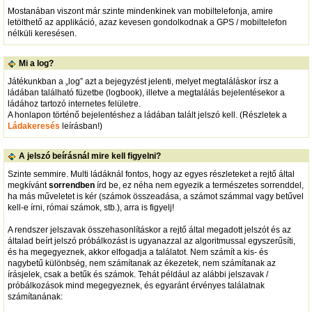
Mostanában viszont már szinte mindenkinek van mobiltelefonja, amire
letölthető az applikáció, azaz kevesen gondolkodnak a GPS / mobiltelefon
nélküli keresésen.
Mi a log?
Játékunkban a „log” azt a bejegyzést jelenti, melyet megtaláláskor írsz a
ládában található füzetbe (logbook), illetve a megtalálás bejelentésekor a
ládához tartozó internetes felületre.
A honlapon történő bejelentéshez a ládában talált jelszó kell. (Részletek a
Ládakeresés
leírásban!)
A jelszó beírásnál mire kell figyelni?
Szinte semmire. Multi ládáknál fontos, hogy az egyes részleteket a rejtő által
megkívánt
sorrendben
írd be, ez néha nem egyezik a természetes sorrenddel,
ha más műveletet is kér (számok összeadása, a számot számmal vagy betűvel
kell-e írni, római számok, stb.), arra is figyelj!
A rendszer jelszavak összehasonlításkor a rejtő által megadott jelszót és az
általad beírt jelszó próbálkozást is ugyanazzal az algoritmussal egyszerűsíti,
és ha megegyeznek, akkor elfogadja a találatot. Nem számít a kis- és
nagybetű különbség, nem számítanak az ékezetek, nem számítanak az
írásjelek, csak a betűk és számok. Tehát például az alábbi jelszavak /
próbálkozások mind megegyeznek, és egyaránt érvényes találatnak
számítanának: