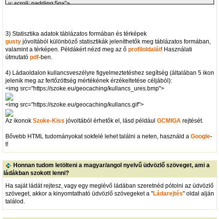
y: scroll; padding:5px">
Hosszú szöveg...
</div>
3) Statisztika adatok táblázatos formában és térképek
A height után pixelben állítható a doboz magassága, a példában ez 80 pixel.
gusty
jóvoltából különböző statisztikák jeleníthetők meg táblázatos formában,
valamint a térképen. Példákért nézd meg az ő
profiloldalát
! Használati
útmutató
pdf
-ben.
4) Ládaoldalon kullancsveszélyre figyelmeztetéshez segítség (általában 5 ikon
jelenik meg az fertőzöttség mértékének érzékeltetése céljából):
<img src="https://szoke.eu/geocaching/kullancs_ures.bmp">
<img src="https://szoke.eu/geocaching/kullancs.gif">
Az ikonok
Szoke-Kiss
jóvoltából érhetők el, lásd például
GCMIGA
rejtését.
Bővebb HTML tudományokat sokfelé lehet találni a neten, használd a
Google
-
t!
Honnan tudom letölteni a magyar/angol nyelvű üdvözlő szöveget, ami a
ládákban szokott lenni?
Ha saját ládát rejtesz, vagy egy meglévő ládában szeretnéd pótolni az üdvözlő
szöveget, akkor a kinyomtatható üdvözlő szövegeket a "
Ládarejtés
" oldal alján
találod.