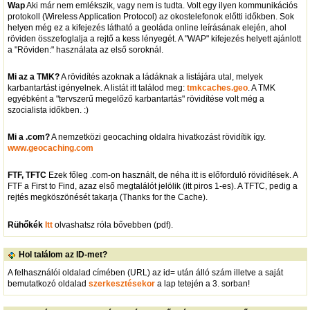
Wap
Aki már nem emlékszik, vagy nem is tudta. Volt egy ilyen kommunikációs
protokoll (Wireless Application Protocol) az okostelefonok előtti időkben. Sok
helyen még ez a kifejezés látható a geoláda online leírásának elején, ahol
röviden összefoglalja a rejtő a kess lényegét. A "WAP" kifejezés helyett ajánlott
a "Röviden:" használata az első soroknál.
Mi az a TMK?
A rövidítés azoknak a ládáknak a listájára utal, melyek
karbantartást igényelnek. A listát itt találod meg:
tmkcaches.geo
. A TMK
egyébként a "tervszerű megelőző karbantartás" rövidítése volt még a
szocialista időkben. :)
Mi a .com?
A nemzetközi geocaching oldalra hivatkozást rövidítik így.
www.geocaching.com
FTF, TFTC
Ezek főleg .com-on használt, de néha itt is előforduló rövidítések. A
FTF a First to Find, azaz első megtalálót jelölik (itt piros 1-es). A TFTC, pedig a
rejtés megköszönését takarja (Thanks for the Cache).
Rühőkék
Itt
olvashatsz róla bővebben (pdf).
Hol találom az ID-met?
A felhasználói oldalad címében (URL) az id= után álló szám illetve a saját
bemutatkozó oldalad
szerkesztésekor
a lap tetején a 3. sorban!