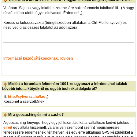
Túl sok itt a kérdés és a válasz! Hogyan találom meg azt, amit keresek?
Valóban. Sajnos, vagy inkább szerencsére sok információ található itt. :) A nagy
részét előbb-utóbb úgyis elolvasod. Érdemes! ;)
Keress rá kulcsszavakra (böngésződben általában a Ctrl-F billentyűvel) és
nézd végig az összes találatot az adott szóra!
Információ kezdő játékosoknak, röviden
Mielőtt a fórumban feltenném 1001-re ugyanazt a kérdést, hol találok
bővebb infot a kütyükről és egyéb technikai dolgokról?
Itt:
http://sylverrat.hu/faq
;)
Köszönet a szerző(k)nek!
Mi a geocaching és mi a cache?
A geocaching lényege, hogy egy jól lezárt ládikát a vállalkozó kedvű játékos
elrejt
egy általa kiszemelt, valamilyen szempont szerint megismerésre,
felfedezésre érdemesnek ítélt helyen, és egy erre alkalmas GPS készülékkel a