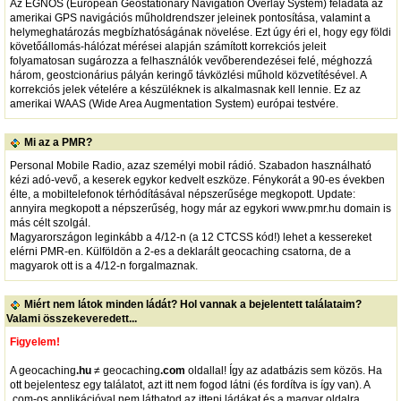
Az EGNOS (European Geostationary Navigation Overlay System) feladata az
amerikai GPS navigációs műholdrendszer jeleinek pontosítása, valamint a
helymeghatározás megbízhatóságának növelése. Ezt úgy éri el, hogy egy földi
követőállomás-hálózat mérései alapján számított korrekciós jeleit
folyamatosan sugározza a felhasználók vevőberendezései felé, méghozzá
három, geostcionárius pályán keringő távközlési műhold közvetítésével. A
korrekciós jelek vételére a készüléknek is alkalmasnak kell lennie. Ez az
amerikai WAAS (Wide Area Augmentation System) európai testvére.
Mi az a PMR?
Personal Mobile Radio, azaz személyi mobil rádió. Szabadon használható
kézi adó-vevő, a keserek egykor kedvelt eszköze. Fénykorát a 90-es években
élte, a mobiltelefonok térhódításával népszerűsége megkopott. Update:
annyira megkopott a népszerűség, hogy már az egykori www.pmr.hu domain is
más célt szolgál.
Magyarországon leginkább a 4/12-n (a 12 CTCSS kód!) lehet a kessereket
elérni PMR-en. Külföldön a 2-es a deklarált geocaching csatorna, de a
magyarok ott is a 4/12-n forgalmaznak.
Miért nem látok minden ládát? Hol vannak a bejelentett találataim?
Valami összekeveredett...
Figyelem!
A geocaching
.hu
≠ geocaching
.com
oldallal! Így az adatbázis sem közös. Ha
ott bejelentesz egy találatot, azt itt nem fogod látni (és fordítva is így van). A
.com-os applikációval nem láthatod az itteni ládákat és a magyar oldalra