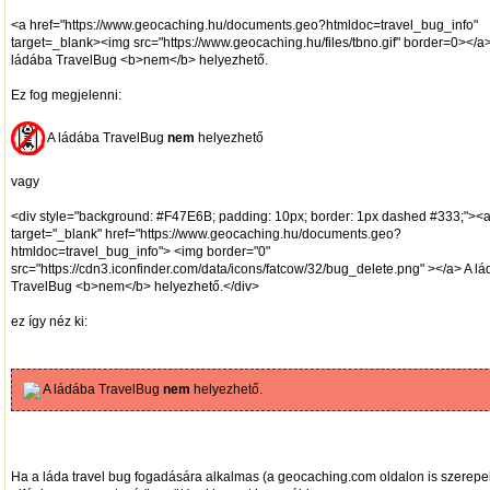
<a href="https://www.geocaching.hu/documents.geo?htmldoc=travel_bug_info"
target=_blank><img src="https://www.geocaching.hu/files/tbno.gif" border=0></a
ládába TravelBug <b>nem</b> helyezhető.
Ez fog megjelenni:
A ládába TravelBug
nem
helyezhető
vagy
<div style="background: #F47E6B; padding: 10px; border: 1px dashed #333;"><
target="_blank" href="https://www.geocaching.hu/documents.geo?
htmldoc=travel_bug_info"> <img border="0"
src="https://cdn3.iconfinder.com/data/icons/fatcow/32/bug_delete.png" ></a> A l
TravelBug <b>nem</b> helyezhető.</div>
ez így néz ki:
A ládába TravelBug
nem
helyezhető.
Ha a láda travel bug fogadására alkalmas (a geocaching.com oldalon is szerepe