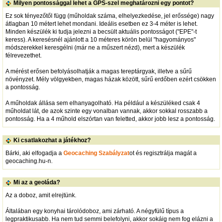
Milyen pontossággal lehet a GPS-szel meghatározni egy pontot?
Ez sok tényezőtől függ (műholdak száma, elhelyezkedése, jel erőssége) nagy
átlagban 10 métert lehet mondani. Ideális esetben ez 3-4 méter is lehet.
Minden készülék ki tudja jelezni a becsült aktuális pontosságot ("EPE"-t
keress). A keresésnél ajánlott a 10 méteres körön belül "hagyományos"
módszerekkel keresgélni (már ne a műszert nézd), mert a készülék
félrevezethet.
A mérést erősen befolyásolhatják a magas tereptárgyak, illetve a sűrű
növényzet. Mély völgyekben, magas házak között, sűrű erdőben ezért csökken
a pontosság.
A műholdak állása sem elhanyagolható. Ha például a készüléked csak 4
műholdat lát, de azok szinte egy vonalban vannak, akkor sokkal rosszabb a
pontosság. Ha a 4 műhold elszórtan van feletted, akkor jobb lesz a pontosság.
Ki csatlakozhat a játékhoz?
Bárki, aki elfogadja a
Geocaching Szabályzat
ot és regisztrálja magát a
geocaching.hu-n.
Mi az a geoláda?
Az a doboz, amit elrejtünk.
Általában egy konyhai tárolódoboz, ami zárható. A négyfülű típus a
legpraktikusabb. Ha nem tud semmi belefolyni, akkor sokáig nem fog elázni a