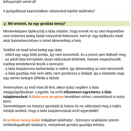
felhasználó vehet át!
A gyógyítással kapcsolatban válaszokat lejjebb találhatsz!
Mit tehetek, ha egy geoláda beteg?
Mindenképpen tájékozódj a láda oldalán, hogy ennek mi az oka! Alapvetően
nem érdemes beteg ládák helyszínét felkeresni, mert pl. egy építkezés miatt
akár balesetveszélyes is lehet átmenetileg a hely.
Sokféle ok miatt lehet beteg egy láda:
- eltűnt egy vagy több pontja, így nem kereshető, és a jelszó sem fejthető meg;
- az adott láda környékén olyan változások történtek, melyek megnehezítik,
esetleg lehetetlenné teszik a keresést;
- a láda tulajdonosa karbantartja a rejtést, így átmenetileg az nem kereshető,
- a láda gazdája már nem aktív, nem gondozza a ládáját, így a ládadoki vagy
egy admin betegre állította a ládsát.
Amennyiben az első eset áll fent, akkor tudsz segíteni a láda
meggyógyításában. Legjobb, ha erről
előzetesen egyeztetsz a láda
tulajdonosával
. A
ládacsere program
keretében ehhez cseredobozt is tudsz
kérni.
Semmiképpen ne helyezz geoládát új helyre és ne változtasd meg a rejtés
módját anélkül, hogy a láda tulajdonosával erről egyeztettél!
A
tartósan beteg ládák
listájában találhatsz - bizonyos szabályok szerint -
örökbefogadható ládákat is, melyeknek gondos gazdája lehetsz.