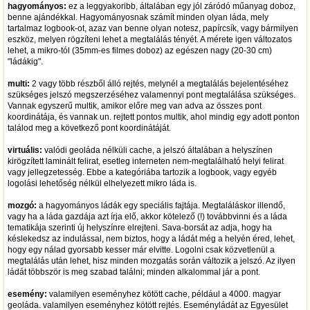
hagyományos:
ez a leggyakoribb, általában egy jól záródó műanyag doboz,
benne ajándékkal. Hagyományosnak számít minden olyan láda, mely
tartalmaz logbook-ot, azaz van benne olyan notesz, papírcsík, vagy bármilyen
eszköz, melyen rögzíteni lehet a megtalálás tényét. A mérete igen változatos
lehet, a mikro-tól (35mm-es filmes doboz) az egészen nagy (20-30 cm)
"ládákig".
multi:
2 vagy több részből álló rejtés, melynél a megtalálás bejelentéséhez
szükséges jelszó megszerzéséhez valamennyi pont megtalálása szükséges.
Vannak egyszerű multik, amikor előre meg van adva az összes pont
koordinátája, és vannak un. rejtett pontos multik, ahol mindig egy adott ponton
találod meg a következő pont koordinátáját.
virtuális:
valódi geoláda nélküli cache, a jelszó általában a helyszínen
kirögzített laminált felirat, esetleg interneten nem-megtalálható helyi felirat
vagy jellegzetesség. Ebbe a kategóriába tartozik a logbook, vagy egyéb
logolási lehetőség nélkül elhelyezett mikro láda is.
mozgó:
a hagyományos ládák egy speciális fajtája. Megtaláláskor illendő,
vagy ha a láda gazdája azt írja elő, akkor kötelező (!) továbbvinni és a láda
tematikája szerinti új helyszínre elrejteni. Sava-borsát az adja, hogy ha
késlekedsz az indulással, nem biztos, hogy a ládát még a helyén éred, lehet,
hogy egy nálad gyorsabb kesser már elvitte. Logolni csak közvetlenül a
megtalálás után lehet, hisz minden mozgatás során változik a jelszó. Az ilyen
ládát többször is meg szabad találni; minden alkalommal jár a pont.
esemény:
valamilyen eseményhez kötött cache, például a 4000. magyar
geoláda. valamilyen eseményhez kötött rejtés. Eseményládát az Egyesület