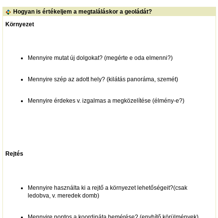
Hogyan is értékeljem a megtaláláskor a geoládát?
Környezet
Mennyire mutat új dolgokat? (megérte e oda elmenni?)
Mennyire szép az adott hely? (kilátás panoráma, szemét)
Mennyire érdekes v. izgalmas a megközelítése (élmény-e?)
Rejtés
Mennyire használta ki a rejtő a környezet lehetőségeit?(csak
ledobva, v. meredek domb)
Mennyire pontos a koordináta bemérése? (enyhítő körülmények)