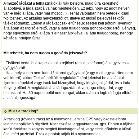
A
mozgó ládák
at a felhasználók állítják betegre, majd újra kereshető
állapotúvá, a láda szabályainak megfelelően. Ez jelzi, hogy az adott helyen
van-e még a láda, vagy már mozog. :) . Tehát valójában nem betegek, csak
"költöznek". Az aktuális helyzetükről ott, illetve az utolsó bejegyzésekből
tájékozódhatsz. Ezeket a ládákat csak eltűnésük esetén kell pótolni. Ilyenkor
általában az utolsó elrejtő, vagy a láda tulajdonosa gondoskodik erről. Lényeg,
hogy egyeztess erről a láda "Felhasználó"-jával (a láda tulajdonosa), nehogy
két láda induljon újra!
Mit tehetek, ha nem tudom a geoláda jelszavát?
- Elsőként vedd fel a kapcsolatot a rejtővel (email, telefonon) és egyeztess a
gyógyításról!
- Ha a helyszínen nem tudod / akarod gyógyítani (vagy csak egyszerűen nem
volt térerő), akkor "Jelszó nélküli megtalálás"-ként jelentsd be a találatot.
Ilyenkor képekkel vagy track-kal bizonyítsd, hogy tényleg ott jártál, és a láda
tényleg eltűnt. A megtalálását a ládagazdának van joga elfogadni, vagy
elutasítani. Ha 30 napon belül nem reagál, akkor utána a logbíró fogja elbírálni
a találat jogosságát.
Mi az a tracklog?
A tracklog (röviden track) az a nyomvonal, amit a GPS vagy okostelefonra
letöltött applikáció rögzített. Kiterjesztése leggyakrabban .gpx. Ebben a fájlban
kerül tárolásra bizonyos megtett távolságonként, vagy eltelt időnként a kütyü
által mért pozíciód. Ezek a pontok adják ki a nyomvonalat.