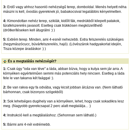
3:
Erdő vagy ahhoz hasonló nehézségű terep, domboldal. Menés helyett néha
mászni is kell, óvodás gyereknek jó, babakocsival legalábbis kényelmetlen.
4:
Kimondottan nehéz terep, sziklák, kidőlt fák, medrükből kilepett patakok,
túrafelszerelés javasolt. Esetleg csak trükkösen megközelíthető
(drótkerítéseken kell átugrálni :) )
5:
Extrém terep. Minden, ami 4-esnél nehezebb. Extra felszerelés szükséges
(hegymászócucc, búvárfelszerelés, hajó). (Lövészárok hadgyakorlat idején,
Tisza közepe áradáskor :) )
És a megtalálás nehézségét?
1:
Csak úgy "oda van téve" a láda, abban bízva, hogy a kutya sem jár arra. A
környéken egyértelműen semmi más potenciális hely nincsen. Esetleg a láda
fele le van takarva két faággal :).
2:
Be van rakva egy fa odvába, vagy kicsit jobban álcázva van. (Nem látható
bárhonnan, csak bizonyos szögekből)
3:
Sok lehetséges dugihely van a környéken, lehet, hogy csak sokadikra lesz
meg. (Nagyobb gyerekcsapat 2 perc alatt megtalálja... :)
4:
Instrukció kell a megtálaláshoz. (Sehonnan sem látható.)
5:
Bármi ami 4-nél extrémebb.