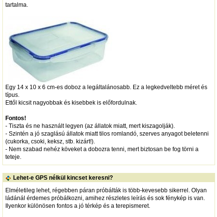
tartalma.
Egy 14 x 10 x 6 cm-es doboz a legáltalánosabb. Ez a legkedveltebb méret és
típus.
Ettől kicsit nagyobbak és kisebbek is előfordulnak.
Fontos!
- Tiszta és ne használt legyen (az állatok miatt, mert kiszagolják).
- Szintén a jó szaglású állatok miatt tilos romlandó, szerves anyagot beletenni
(cukorka, csoki, keksz, stb. kizárt!).
- Nem szabad nehéz köveket a dobozra tenni, mert biztosan be fog törni a
teteje.
Lehet-e GPS nélkül kincset keresni?
Elméletileg lehet, régebben páran próbálták is több-kevesebb sikerrel. Olyan
ládánál érdemes próbálkozni, amihez részletes leírás és sok fénykép is van.
Ilyenkor különösen fontos a jó térkép és a terepismeret.