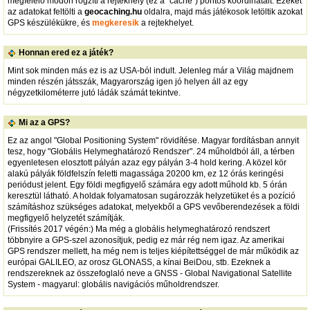
megfelelő módon rögzíti a rejtekhely (ez a "cache") pontos koordinátáit. Ezeket
az adatokat feltölti a
geocaching.hu
oldalra, majd más játékosok letöltik azokat
GPS készülékükre, és
megkeresik
a rejtekhelyet.
Honnan ered ez a játék?
Mint sok minden más ez is az USA-ból indult. Jelenleg már a Világ majdnem
minden részén játsszák, Magyarország igen jó helyen áll az egy
négyzetkilométerre jutó ládák számát tekintve.
Mi az a GPS?
Ez az angol "Global Positioning System" rövidítése. Magyar fordításban annyit
tesz, hogy "Globális Helymeghatározó Rendszer". 24 műholdból áll, a térben
egyenletesen elosztott pályán azaz egy pályán 3-4 hold kering. A közel kör
alakú pályák földfelszín feletti magassága 20200 km, ez 12 órás keringési
periódust jelent. Egy földi megfigyelő számára egy adott műhold kb. 5 órán
keresztül látható. A holdak folyamatosan sugározzák helyzetüket és a pozíció
számításhoz szükséges adatokat, melyekből a GPS vevőberendezések a földi
megfigyelő helyzetét számítják.
(Frissítés 2017 végén:) Ma még a globális helymeghatározó rendszert
többnyire a GPS-szel azonosítjuk, pedig ez már rég nem igaz. Az amerikai
GPS rendszer mellett, ha még nem is teljes kiépítettséggel de már működik az
európai GALILEO, az orosz GLONASS, a kínai BeiDou, stb. Ezeknek a
rendszereknek az összefoglaló neve a GNSS - Global Navigational Satellite
System - magyarul: globális navigációs műholdrendszer.