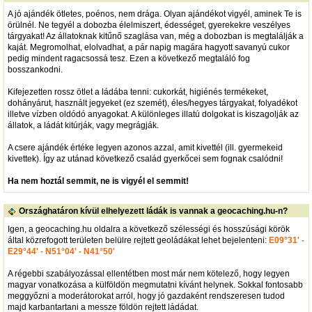
A jó ajándék ötletes, poénos, nem drága. Olyan ajándékot vigyél, aminek Te is
örülnél. Ne tegyél a dobozba élelmiszert, édességet, gyerekekre veszélyes
tárgyakat! Az állatoknak kitűnő szaglása van, még a dobozban is megtalálják a
kaját. Megromolhat, elolvadhat, a pár napig magára hagyott savanyú cukor
pedig mindent ragacsossá tesz. Ezen a következő megtaláló fog
bosszankodni.
Kifejezetten rossz ötlet a ládába tenni: cukorkát, higiénés termékeket,
dohányárut, használt jegyeket (ez szemét), éles/hegyes tárgyakat, folyadékot
illetve vízben oldódó anyagokat. A különleges illatú dolgokat is kiszagolják az
állatok, a ládát kitúrják, vagy megrágják.
A csere ajándék értéke legyen azonos azzal, amit kivettél (ill. gyermekeid
kivettek). Így az utánad következő család gyerkőcei sem fognak csalódni!
Ha nem hoztál semmit, ne is vigyél el semmit!
Országhatáron kívül elhelyezett ládák is vannak a geocaching.hu-n?
Igen, a geocaching.hu oldalra a következő szélességi és hosszúsági körök
által közrefogott területen belülre rejtett geoládákat lehet bejelenteni:
E09°31' -
E29°44' - N51°04' - N41°50'
A régebbi szabályozással ellentétben most már nem kötelező, hogy legyen
magyar vonatkozása a külföldön megmutatni kívánt helynek. Sokkal fontosabb
meggyőzni a moderátorokat arról, hogy jó gazdaként rendszeresen tudod
majd karbantartani a messze földön rejtett ládádat.