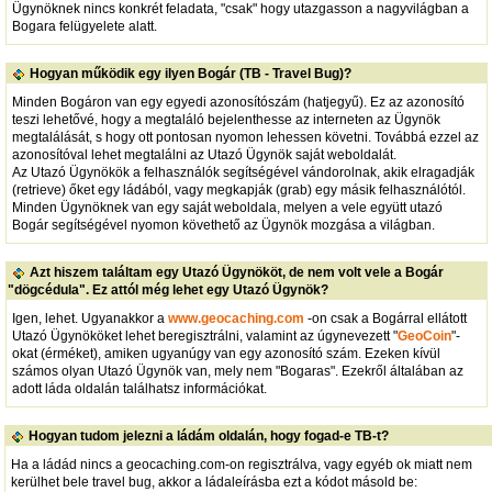
Ügynöknek nincs konkrét feladata, "csak" hogy utazgasson a nagyvilágban a
Bogara felügyelete alatt.
Hogyan működik egy ilyen Bogár (TB - Travel Bug)?
Minden Bogáron van egy egyedi azonosítószám (hatjegyű). Ez az azonosító
teszi lehetővé, hogy a megtaláló bejelenthesse az interneten az Ügynök
megtalálását, s hogy ott pontosan nyomon lehessen követni. Továbbá ezzel az
azonosítóval lehet megtalálni az Utazó Ügynök saját weboldalát.
Az Utazó Ügynökök a felhasználók segítségével vándorolnak, akik elragadják
(retrieve) őket egy ládából, vagy megkapják (grab) egy másik felhasználótól.
Minden Ügynöknek van egy saját weboldala, melyen a vele együtt utazó
Bogár segítségével nyomon követhető az Ügynök mozgása a világban.
Azt hiszem találtam egy Utazó Ügynököt, de nem volt vele a Bogár
"dögcédula". Ez attól még lehet egy Utazó Ügynök?
Igen, lehet. Ugyanakkor a
www.geocaching.com
-on csak a Bogárral ellátott
Utazó Ügynököket lehet beregisztrálni, valamint az úgynevezett "
GeoCoin
"-
okat (érméket), amiken ugyanúgy van egy azonosító szám. Ezeken kívül
számos olyan Utazó Ügynök van, mely nem "Bogaras". Ezekről általában az
adott láda oldalán találhatsz információkat.
Hogyan tudom jelezni a ládám oldalán, hogy fogad-e TB-t?
Ha a ládád nincs a geocaching.com-on regisztrálva, vagy egyéb ok miatt nem
kerülhet bele travel bug, akkor a ládaleírásba ezt a kódot másold be: