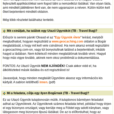
fejlesztett applikációkkal sem fogod látni a nemzetközi ládákat. Van olyan láda,
ami mindkét játéktéren fent van, de nem ugyanazon a néven. Külön-külön kell
őket bejelenteni mindkét oldalon.
Még több részletet találhatsz lentebb.
Mit csináljak, ha találok egy Utazó Ügynököt (TB - Travel Bug)?
Először is semmi pánik! Olvasd el az "
Egy Ügynök élete
" leírást, melyből
megtudhatod, hogyan regisztráld a
www.geocaching.com
oldalon a Bogár
megtalálását, s hogy mit kell vele csinálnod. Ha nem akarsz emiatt regisztálni
a geocaching.com-on, vagy túl bonyolultnak találod a bejelentését, inkább
hagyd a ládában. Nem kötelező minden megtalálónak tovább vinni. Hagyd
hogy más vigye tovább, akinek nem okoz problémát a dokumentálása.
FONTOS: Az Utazó Ügynök
NEM AJÁNDÉK!
Csak akkor vidd el, ha
átköltözteted másik ládába és ezt regisztrálod is!
Javasoljuk, hogy minden megtalált Ügynökre akassz egy információs kis
kártyát. A sablon letölthető
innen.
(pdf)
Mi a feladata, célja egy ilyen Bogárnak (TB - Travel Bug)?
Ez az Utazó Ügynök tulajdonosán múlik. A tulajdonos bármilyen feladatot
adhat az Ügynöknek. Az Ügynöknek számos feladata lehet, például hogy érjen
el egy bizonyos országot, vagy kerülje meg a Földet egy adott irányban, vagy
látogasson meg bizonyos típusú ládákat. De az is előfordulhat, hogy az