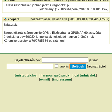
Keress későbbieket, jobban jársz. Oregonokat pl.
[
előzmény
: (17582) khepera, 2018.03.18 18:31:42]
khepera
hozzászólásai
|
válasz erre
| 2018.03.18 18:31:42 (17582)
Sziasztok,
Szeretnék reális áron egy jó GPS-t. Elsősorban a GPSMAP 60 as széria
érdekel, ha egy 60CSX lenne valakinek eladó nagyon örülnék neki.
Kérem keressetek a 70/9785684-es számon!
Bejelentkezés
név:
jelszó:
tárolás
[
regisztráció
]
[
turistautak.hu
] [
hasznos apróságok
] [
jogi tudnivalók
]
[
e-mail
] [
impresszum
]