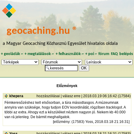
geocaching.hu ®
a Magyar Geocaching Közhasznú Egyesület hivatalos oldala
+
geoládák
~
+
megtalálások
~
+
felhasználók
~
+
poi
~
fórum
FAQ
belépés
Előzmények
khepera
hozzászólásai
|
válasz erre
| 2018.03.19 06:16:42 (17584)
Fémkeresőzéshez kell elsősorban, a túra másodlasgos. A múzeumnak
annyira van szüksége, hogy tudjon EOV koordinátát, rögzítsen tracklogot. A
többi az extra. Ahogy ezt a készüléket néztem nagyon jó. Nekem kb 40.000
van rá jelenleg. De bármit meghallgatok.
[
előzmény
: (17583) Yoss, 2018.03.18 21:16:31]
Yoss
hozzászólásai
|
válasz erre
| 2018.03.18 21:16:31 (17583)