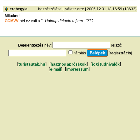
erchegyia
hozzászólásai
|
válasz erre
| 2006.12.31 18:16:59 (18633)
Mikulás!
GCMVV
-nél ez volt a
"...Holnap délután rejtem..."
???
Bejelentkezés
név:
jelszó:
tárolás
[
regisztráció
]
[
turistautak.hu
] [
hasznos apróságok
] [
jogi tudnivalók
]
[
e-mail
] [
impresszum
]