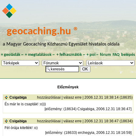
geocaching.hu ®
a Magyar Geocaching Közhasznú Egyesület hivatalos oldala
+
geoládák
~
+
megtalálások
~
+
felhasználók
~
+
poi
~
fórum
FAQ
belépés
Előzmények
Csigabiga
hozzászólásai
|
válasz erre
| 2006.12.31 18:38:14 (18635)
És már le is csapták! :o)))
[
előzmény
: (18634) Csigabiga, 2006.12.31 18:36:47]
Csigabiga
hozzászólásai
|
válasz erre
| 2006.12.31 18:36:47 (18634)
Fél órája kitették! :o)
[
előzmény
: (18633) erchegyia, 2006.12.31 18:16:59]