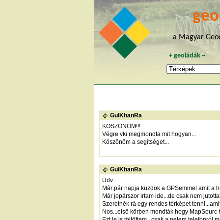
geo
a Magyar Geoc
+
geoládák
~
GulKhanRa
KÖSZÖNÖM!!!
Végre vki megmondta mit hogyan...
Köszönöm a segítséget...
GulKhanRa
Üdv...
Már pár napja küzdök a GPSemmel amit a hé
Már jopárszor irtam ide...de csak nem jutotta
Szeretnék rá egy rendes térképet tenni...ami
Nos...első körben mondták hogy MapSourc-t
Ezt le is töltöttem...csak a netem telefonró