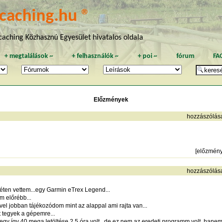
caching.hu ®
aching Közhasznú Egyesület hivatalos oldala
+
megtalálások
~
+
felhasználók
~
+
poi
~
fórum
FA
Előzmények
hozzászólás
[
előzmén
hozzászólás
ten vettem...egy Garmin eTrex Legend...
m előrébb...
vel jobban tájékozódom mint az alappal ami rajta van...
 tegyek a gépemre...
l megy így 40 mega letöltése 2,5 óra volt...de ez nem az eredeti programm volt, han