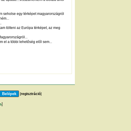
áltam seholse egy térképet magyarországról
ném...
.
rtam tölteni az Európa térképet, az meg
agyarországról...
el a többi lehetőség elől sem...
[
regisztráció
]
m
]