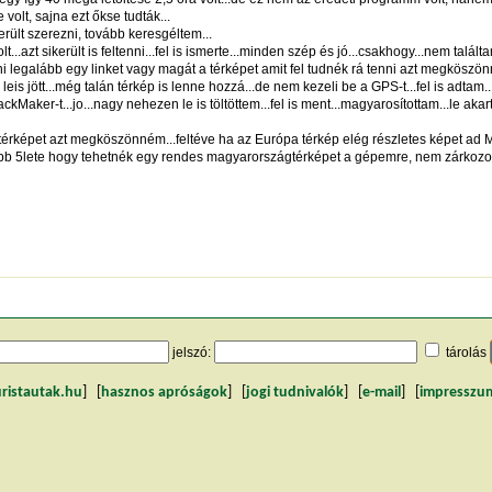
 volt, sajna ezt őkse tudták...
ült szerezni, tovább keresgéltem...
..azt sikerült is feltenni...fel is ismerte...minden szép és jó...csakhogy...nem tal
eni legalább egy linket vagy magát a térképet amit fel tudnék rá tenni azt megköszön
s jött...még talán térkép is lenne hozzá...de nem kezeli be a GPS-t...fel is adtam...
Maker-t...jo...nagy nehezen le is töltöttem...fel is ment...magyarosítottam...le aka
térképet azt megköszönném...feltéve ha az Európa térkép elég részletes képet ad M
bb 5lete hogy tehetnék egy rendes magyarországtérképet a gépemre, nem zárkozom 
jelszó:
tárolás
uristautak.hu
] [
hasznos apróságok
] [
jogi tudnivalók
] [
e-mail
] [
impresszu