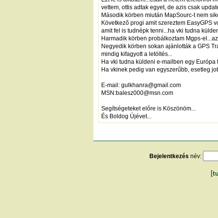
vettem, ottis adtak egyet, de azis csak update
Második körben miután MapSourc-t nem siker
Következő progi amit szereztem EasyGPS volt.
amit fel is tudnépk tenni...ha vki tudna küld
Harmadik körben probálkoztam Mgps-el...az lei
Negyedik körben sokan ajánlották a GPS Track
mindig kifagyott a letöltés...
Ha vki tudna küldeni e-mailben egy Európa 
Ha vkinek pedig van egyszerűbb, esetleg jo
E-mail: gulkhanra@gmail.com
MSN:balesz000@msn.com
Segítségeteket előre is Köszönöm...
És Boldog Újévet...
Bejelentkezés
név:
[
t