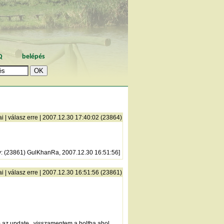
Q
belépés
ai
|
válasz erre
| 2007.12.30 17:40:02 (23864)
y
: (23861) GulKhanRa, 2007.12.30 16:51:56]
ai
|
válasz erre
| 2007.12.30 16:51:56 (23861)
em az update...visszamentem a boltba ahol