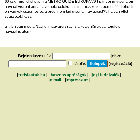
60 csx -mre feltöltöttem a METRO GUIDE EUROPA V9-t pandorfig utvonalon
navigál viszont annál távolabbi célokra azt irja nics közelében út!!?? Lehet h.
én vagyok csacsi és ez a progi nem tud utvonal navigációt?? ha van ötlet
segitsetek! kösz
ui : fen van még a Navi g. magyarország is a kütyün!(magyar területen
navigál is uton)
Bejelentkezés
név:
jelszó:
tárolás
[
regisztráció
]
[
turistautak.hu
] [
hasznos apróságok
] [
jogi tudnivalók
]
[
e-mail
] [
impresszum
]