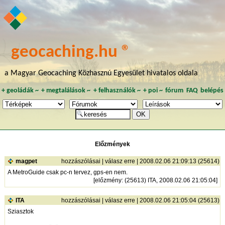
geocaching.hu ®
a Magyar Geocaching Közhasznú Egyesület hivatalos oldala
+
geoládák
~
+
megtalálások
~
+
felhasználók
~
+
poi
~
fórum
FAQ
belépés
Előzmények
magpet
hozzászólásai
|
válasz erre
| 2008.02.06 21:09:13 (25614)
A MetroGuide csak pc-n tervez, gps-en nem.
[
előzmény
: (25613) ITA, 2008.02.06 21:05:04]
ITA
hozzászólásai
|
válasz erre
| 2008.02.06 21:05:04 (25613)
Sziasztok