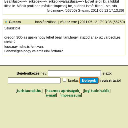
Beállítások--->Térképek--->Térkép kiválasztása----> Egyet jelölj ki, a többit
tiltsd le. Másik profilban másikat kapcsolj be, a többit ismét tiltani...stb, stb.
[
előzmény
: (56750) G-team, 2011.05.12 17:13:36]
G-team
hozzászólásai
|
válasz erre
| 2011.05.12 17:13:36 (56750)
Sziasztok!
oregon 300-as gps-n hogy lehet beállítani,hogy látszódjanak az városok,és
utcák ?
topo,navi,tuhu,is fent van.
Lehetséges,hogy valamit elállítottam?
Bejelentkezés
név:
jelszó:
tárolás
[
regisztráció
]
[
turistautak.hu
] [
hasznos apróságok
] [
jogi tudnivalók
]
[
e-mail
] [
impresszum
]