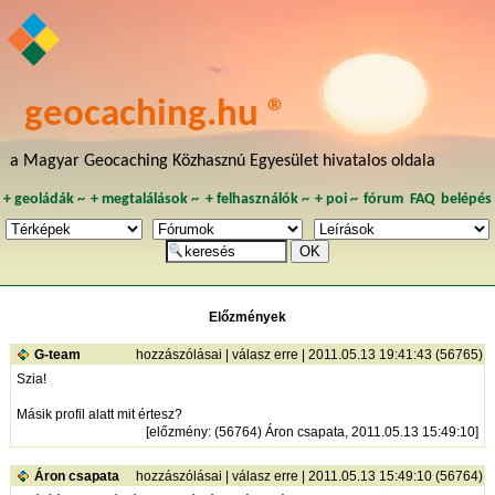
geocaching.hu ®
a Magyar Geocaching Közhasznú Egyesület hivatalos oldala
+
geoládák
~
+
megtalálások
~
+
felhasználók
~
+
poi
~
fórum
FAQ
belépés
Előzmények
G-team
hozzászólásai
|
válasz erre
| 2011.05.13 19:41:43 (56765)
Szia!
Másik profil alatt mit értesz?
[
előzmény
: (56764) Áron csapata, 2011.05.13 15:49:10]
Áron csapata
hozzászólásai
|
válasz erre
| 2011.05.13 15:49:10 (56764)