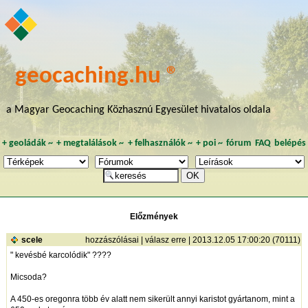
geocaching.hu ®
a Magyar Geocaching Közhasznú Egyesület hivatalos oldala
+
geoládák
~
+
megtalálások
~
+
felhasználók
~
+
poi
~
fórum
FAQ
belépés
Előzmények
scele
hozzászólásai
|
válasz erre
| 2013.12.05 17:00:20 (70111)
" kevésbé karcolódik" ????
Micsoda?
A 450-es oregonra több év alatt nem sikerült annyi karistot gyártanom, mint a