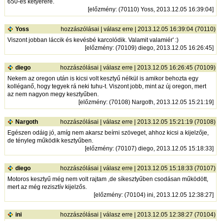
650-es ketyerére.
[
előzmény
: (70110) Yoss, 2013.12.05 16:39:04]
Yoss
hozzászólásai
|
válasz erre
| 2013.12.05 16:39:04 (70110)
Viszont jobban láccik és kevésbé karcolódik. Valamit valamiér' :)
[
előzmény
: (70109) diego, 2013.12.05 16:26:45]
diego
hozzászólásai
|
válasz erre
| 2013.12.05 16:26:45 (70109)
Nekem az oregon után is kicsi volt kesztyű nélkül is amikor behozta egy
kolléganő, hogy tegyek rá neki tuhu-t. Viszont jobb, mint az új oregon, mert
az nem nagyon megy kesztyűben.
[
előzmény
: (70108) Nargoth, 2013.12.05 15:21:19]
Nargoth
hozzászólásai
|
válasz erre
| 2013.12.05 15:21:19 (70108)
Egészen odáig jó, amíg nem akarsz beírni szöveget, ahhoz kicsi a kijelzője,
de tényleg működik kesztyűben.
[
előzmény
: (70107) diego, 2013.12.05 15:18:33]
diego
hozzászólásai
|
válasz erre
| 2013.12.05 15:18:33 (70107)
Motoros kesztyű még nem volt rajtam ,de síkesztyűben csodásan működött,
mert az még rezisztív kijelzős.
[
előzmény
: (70104) ini, 2013.12.05 12:38:27]
ini
hozzászólásai
|
válasz erre
| 2013.12.05 12:38:27 (70104)