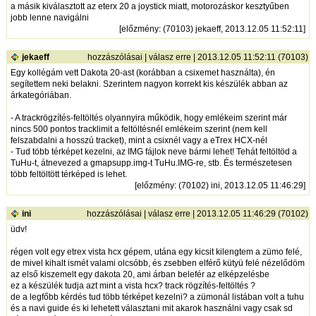
a másik kiválasztott az eterx 20 a joystick miatt, motorozáskor kesztyűben
jobb lenne navigálni
[
előzmény
: (70103) jekaeff, 2013.12.05 11:52:11]
jekaeff
hozzászólásai
|
válasz erre
| 2013.12.05 11:52:11 (70103)
Egy kollégám vett Dakota 20-ast (korábban a csixemet használta), én
segítettem neki belakni. Szerintem nagyon korrekt kis készülék abban az
árkategóriában.
- A trackrögzítés-feltöltés olyannyira működik, hogy emlékeim szerint már
nincs 500 pontos tracklimit a feltöltésnél emlékeim szerint (nem kell
felszabdalni a hosszú tracket), mint a csixnél vagy a eTrex HCX-nél
- Tud több térképet kezelni, az IMG fájlok neve bármi lehet! Tehát feltöltöd a
TuHu-t, átnevezed a gmapsupp.img-t TuHu.IMG-re, stb. És természetesen
több feltöltött térképed is lehet.
[
előzmény
: (70102) ini, 2013.12.05 11:46:29]
ini
hozzászólásai
|
válasz erre
| 2013.12.05 11:46:29 (70102)
üdv!
régen volt egy etrex vista hcx gépem, utána egy kicsit kilengtem a zümo felé,
de mivel kihalt ismét valami olcsóbb, és zsebben elférő kütyü felé nézelődöm
az első kiszemelt egy dakota 20, ami árban belefér az elképzelésbe
ez a készülék tudja azt mint a vista hcx? track rögzítés-feltöltés ?
de a legfőbb kérdés tud több térképet kezelni? a zümonál listában volt a tuhu
és a navi guide és ki lehetett választani mit akarok használni vagy csak sd