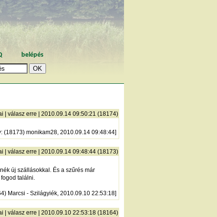
Q
belépés
ai
|
válasz erre
| 2010.09.14 09:50:21 (18174)
y
: (18173) monikam28, 2010.09.14 09:48:44]
ai
|
válasz erre
| 2010.09.14 09:48:44 (18173)
nék új szállásokkal. És a szűrés már
fogod találni.
64) Marcsi - Szilágyiék, 2010.09.10 22:53:18]
ai
|
válasz erre
| 2010.09.10 22:53:18 (18164)