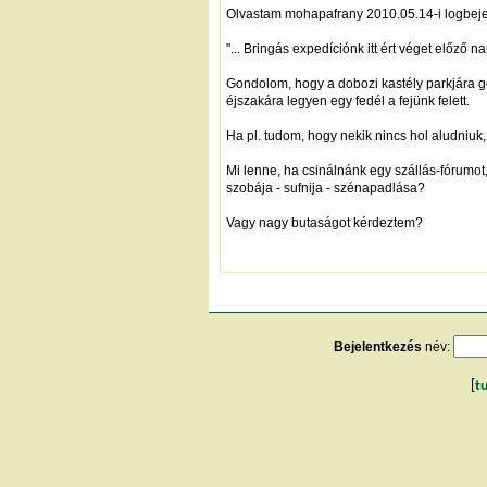
Olvastam mohapafrany 2010.05.14-i logbeje
"... Bringás expedíciónk itt ért véget előző n
Gondolom, hogy a dobozi kastély parkjára g
éjszakára legyen egy fedél a fejünk felett.
Ha pl. tudom, hogy nekik nincs hol aludniuk,
Mi lenne, ha csinálnánk egy szállás-fórumot,
szobája - sufnija - szénapadlása?
Vagy nagy butaságot kérdeztem?
Bejelentkezés
név:
[
t