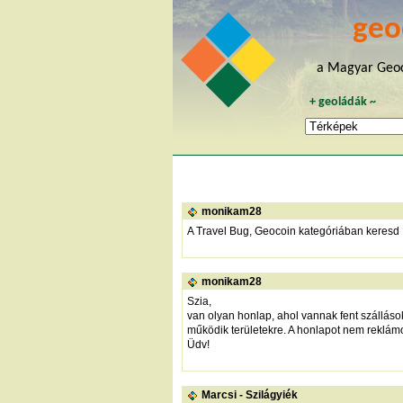
geo
a Magyar Geoc
+
geoládák
~
monikam28
A Travel Bug, Geocoin kategóriában keresd 
monikam28
Szia,
van olyan honlap, ahol vannak fent szálláso
működik területekre. A honlapot nem reklá
Üdv!
Marcsi - Szilágyiék