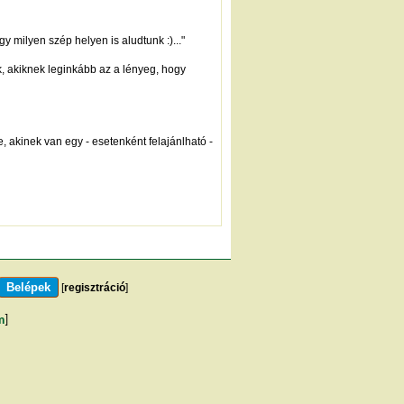
gy milyen szép helyen is aludtunk :)..."
, akiknek leginkább az a lényeg, hogy
e, akinek van egy - esetenként felajánlható -
[
regisztráció
]
m
]