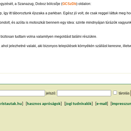
gyzését, a Szanazug, Doboz bölcsője (
GCSzDb
) oldalon:
ap, így itt táboroztunk éjszaka a parkban. Egész jó volt, de csak reggel láttuk meg ho
ondolt, és azóta is motoszkál bennem egy idea: szinte mindnyájan túrázók vagyunk
 biztosan tudtam volna valamilyen megoldást találni részükre.
 ahol jelezhetné valaki, aki bizonyos települések környékén szállást keresne, illetv
jelszó:
tárolás
uristautak.hu
] [
hasznos apróságok
] [
jogi tudnivalók
] [
e-mail
] [
impresszu