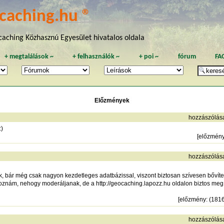
caching.hu ®
aching Közhasznú Egyesület hivatalos oldala
+
megtalálások
~
+
felhasználók
~
+
poi
~
fórum
FA
Előzmények
hozzászólás
:)
[
előzmén
hozzászólás
k, bár még csak nagyon kezdetleges adatbázissal, viszont biztosan szívesen bővíte
moznám, nehogy moderáljanak, de a
http://geocaching.lapozz.hu
oldalon biztos meg 
[
előzmény
: (181
hozzászólás