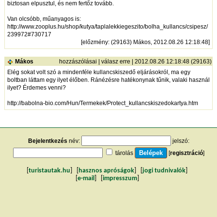
biztosan elpusztul, és nem fertőz tovább.
Van olcsóbb, műanyagos is:
http://www.zooplus.hu/shop/kutya/taplalekkiegeszito/bolha_kullancs/csipesz/
239972#730717
[
előzmény
: (29163) Mákos, 2012.08.26 12:18:48]
Mákos
hozzászólásai
|
válasz erre
| 2012.08.26 12:18:48 (29163)
Elég sokat volt szó a mindenféle kullancskiszedő eljárásokról, ma egy
boltban láttam egy ilyet élőben. Ránézésre hatékonynak tűnik, valaki használ
ilyet? Érdemes venni?
http://babolna-bio.com/Hun/Termekek/Protect_kullancskiszedokartya.htm
Bejelentkezés
név:
jelszó:
tárolás
[
regisztráció
]
[
turistautak.hu
] [
hasznos apróságok
] [
jogi tudnivalók
]
[
e-mail
] [
impresszum
]