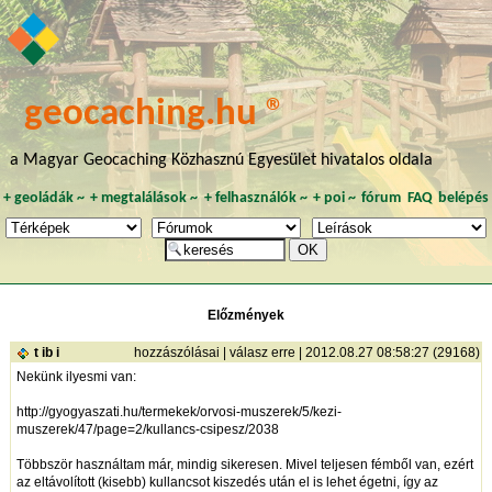
geocaching.hu ®
a Magyar Geocaching Közhasznú Egyesület hivatalos oldala
+
geoládák
~
+
megtalálások
~
+
felhasználók
~
+
poi
~
fórum
FAQ
belépés
Előzmények
t ib i
hozzászólásai
|
válasz erre
| 2012.08.27 08:58:27 (29168)
Nekünk ilyesmi van:
http://gyogyaszati.hu/termekek/orvosi-muszerek/5/kezi-
muszerek/47/page=2/kullancs-csipesz/2038
Többször használtam már, mindig sikeresen. Mivel teljesen fémből van, ezért
az eltávolított (kisebb) kullancsot kiszedés után el is lehet égetni, így az