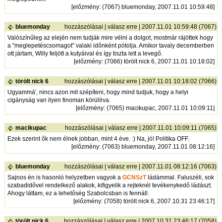
[
előzmény
: (7067) bluemonday, 2007.11.01 10:59:48]
bluemonday
hozzászólásai
|
válasz erre
| 2007.11.01 10:59:48 (7067)
Valószínűleg az elején nem tudják mire vélni a dolgot, mostmár rájöttek hogy
a "meglepetéscsomagot" valaki időnként pótolja. Amikor tavaly decemberben
ott jártam, Willy feljött a kutyáival és így tiszta lett a levegő.
[
előzmény
: (7066) törölt nick 6, 2007.11.01 10:18:02]
törölt nick 6
hozzászólásai
|
válasz erre
| 2007.11.01 10:18:02 (7066)
Ugyammá', nincs azon mit szépíteni, hogy mind tudjuk, hogy a helyi
cigányság van ilyen finoman körülírva.
[
előzmény
: (7065) macikupac, 2007.11.01 10:09:11]
macikupac
hozzászólásai
|
válasz erre
| 2007.11.01 10:09:11 (7065)
Ezek szerint ők nem élnek jobban, mint 4 éve. :) Na, jó! Politika OFF.
[
előzmény
: (7063) bluemonday, 2007.11.01 08:12:16]
bluemonday
hozzászólásai
|
válasz erre
| 2007.11.01 08:12:16 (7063)
Sajnos én is hasonló helyzetben vagyok a
GCNSzT
ládámmal. Faluszéli, sok
szabadidővel rendelkező alakok, kifigyelik a rejteknél tevékenykedő ládászt.
Ahogy láttam, ez a lehetőség Szabolcsban is fennáll.
[
előzmény
: (7058) törölt nick 6, 2007.10.31 23:46:17]
törölt nick 6
hozzászólásai
|
válasz erre
| 2007.10.31 23:46:17 (7058)