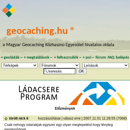
geocaching.hu ®
a Magyar Geocaching Közhasznú Egyesület hivatalos oldala
+
geoládák
~
+
megtalálások
~
+
felhasználók
~
+
poi
~
fórum
FAQ
belépés
Előzmények
törölt nick 6
hozzászólásai
|
válasz erre
| 2007.11.01 11:28:55 (7068)
Csak nehogy odarakjak egyszer egy olyan meglepetést hogy tényleg
meglepődnek.