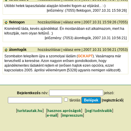
Utóbbi hetek tapasztalatai alapján követni fogom az eljárást... :-)
[
előzmény
: (7055) flektogon, 2007.10.31 15:59:26]
flektogon
hozzászólásai
|
válasz erre
| 2007.10.31 15:59:26 (7055)
Kisméretű láda, kevés ajándékkal. Én mostanában ezt alkalmazom, mert ha
kifosztják, nem olyan feltűnő. :)
[
előzmény
: (7053) álomfogók, 2007.10.31 10:56:21]
álomfogók
hozzászólásai
|
válasz erre
| 2007.10.31 10:56:21 (7053)
Szombaton telepítem újra a szomolyai ládám (
GCKAPT
). Vasárnapra már
tervezhető a keresése. Azon nagyon erősen gondolkodom, hogy
ajándékmentes ládaként rejtem el (erősen hajlok ezen opcióra, ezzel
kapcsolatos 2005. áprilisi véleményem [5328] ugyanis nemigen változott).
Bejelentkezés
név:
jelszó:
tárolás
[
regisztráció
]
[
turistautak.hu
] [
hasznos apróságok
] [
jogi tudnivalók
]
[
e-mail
] [
impresszum
]