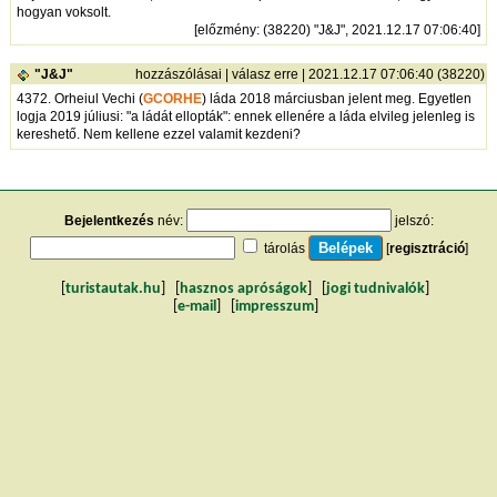
hogyan voksolt.
[
előzmény
: (38220) "J&J", 2021.12.17 07:06:40]
"J&J"
hozzászólásai
|
válasz erre
| 2021.12.17 07:06:40 (38220)
4372. Orheiul Vechi (
GCORHE
) láda 2018 márciusban jelent meg. Egyetlen
logja 2019 júliusi: "a ládát ellopták": ennek ellenére a láda elvileg jelenleg is
kereshető. Nem kellene ezzel valamit kezdeni?
Bejelentkezés
név:
jelszó:
tárolás
[
regisztráció
]
[
turistautak.hu
] [
hasznos apróságok
] [
jogi tudnivalók
]
[
e-mail
] [
impresszum
]