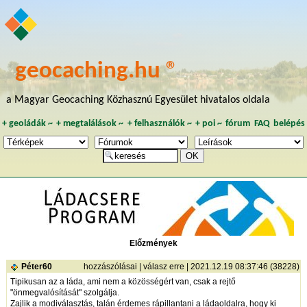
geocaching.hu ®
a Magyar Geocaching Közhasznú Egyesület hivatalos oldala
+
geoládák
~
+
megtalálások
~
+
felhasználók
~
+
poi
~
fórum
FAQ
belépés
Előzmények
Péter60
hozzászólásai
|
válasz erre
| 2021.12.19 08:37:46 (38228)
Tipikusan az a láda, ami nem a közösségért van, csak a rejtő
"önmegvalósítását" szolgálja.
Zajlik a modiválasztás, talán érdemes rápillantani a ládaoldalra, hogy ki