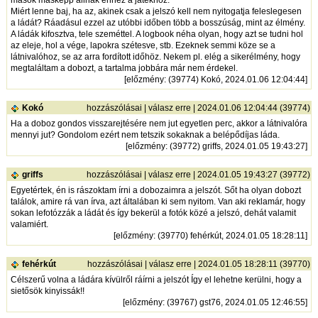
mások másképp állnak ehhez a játékhoz.
Miért lenne baj, ha az, akinek csak a jelszó kell nem nyitogatja feleslegesen
a ládát? Ráadásul ezzel az utóbbi időben több a bosszúság, mint az élmény.
A ládák kifosztva, tele szeméttel. A logbook néha olyan, hogy azt se tudni hol
az eleje, hol a vége, lapokra szétesve, stb. Ezeknek semmi köze se a
látnivalóhoz, se az arra fordított időhöz. Nekem pl. elég a sikerélmény, hogy
megtaláltam a dobozt, a tartalma jobbára már nem érdekel.
[
előzmény
: (39774) Kokó, 2024.01.06 12:04:44]
Kokó
hozzászólásai
|
válasz erre
| 2024.01.06 12:04:44 (39774)
Ha a doboz gondos visszarejtésére nem jut egyetlen perc, akkor a látnivalóra
mennyi jut? Gondolom ezért nem tetszik sokaknak a belépődíjas láda.
[
előzmény
: (39772) griffs, 2024.01.05 19:43:27]
griffs
hozzászólásai
|
válasz erre
| 2024.01.05 19:43:27 (39772)
Egyetértek, én is rászoktam írni a dobozaimra a jelszót. Sőt ha olyan dobozt
találok, amire rá van írva, azt általában ki sem nyitom. Van aki reklamár, hogy
sokan lefotózzák a ládát és így bekerül a fotók közé a jelszó, dehát valamit
valamiért.
[
előzmény
: (39770) fehérkút, 2024.01.05 18:28:11]
fehérkút
hozzászólásai
|
válasz erre
| 2024.01.05 18:28:11 (39770)
Célszerű volna a ládára kívülről ráírni a jelszót Így el lehetne kerülni, hogy a
sietősök kinyissák!!
[
előzmény
: (39767) gst76, 2024.01.05 12:46:55]