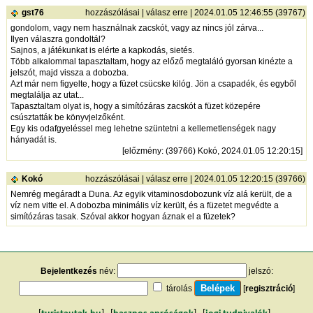
gst76
hozzászólásai
|
válasz erre
| 2024.01.05 12:46:55 (39767)
gondolom, vagy nem használnak zacskót, vagy az nincs jól zárva...
Ilyen válaszra gondoltál?
Sajnos, a játékunkat is elérte a kapkodás, sietés.
Több alkalommal tapasztaltam, hogy az előző megtaláló gyorsan kinézte a
jelszót, majd vissza a dobozba.
Azt már nem figyelte, hogy a füzet csücske kilóg. Jön a csapadék, és egyből
megtalálja az utat...
Tapasztaltam olyat is, hogy a simítózáras zacskót a füzet közepére
csúsztatták be könyvjelzőként.
Egy kis odafgyeléssel meg lehetne szüntetni a kellemetlenségek nagy
hányadát is.
[
előzmény
: (39766) Kokó, 2024.01.05 12:20:15]
Kokó
hozzászólásai
|
válasz erre
| 2024.01.05 12:20:15 (39766)
Nemrég megáradt a Duna. Az egyik vitaminosdobozunk víz alá került, de a
víz nem vitte el. A dobozba minimális víz került, és a füzetet megvédte a
simítózáras tasak. Szóval akkor hogyan áznak el a füzetek?
Bejelentkezés
név:
jelszó:
tárolás
[
regisztráció
]