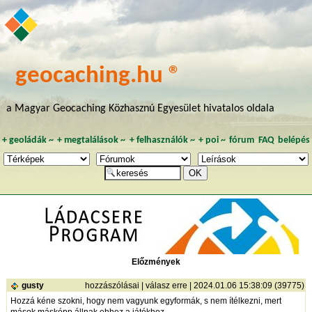
geocaching.hu ®
a Magyar Geocaching Közhasznú Egyesület hivatalos oldala
+
geoládák
~
+
megtalálások
~
+
felhasználók
~
+
poi
~
fórum
FAQ
belépés
Előzmények
gusty
hozzászólásai
|
válasz erre
| 2024.01.06 15:38:09 (39775)
Hozzá kéne szokni, hogy nem vagyunk egyformák, s nem ítélkezni, mert