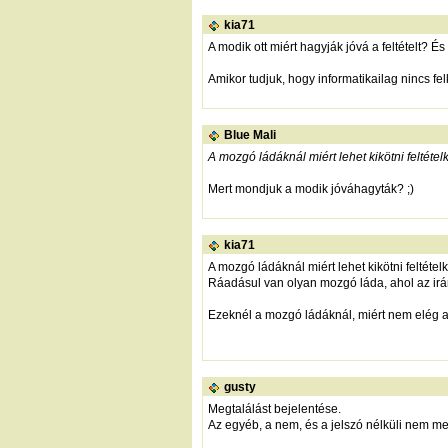
kia71
A modik ott miért hagyják jóvá a feltételt? És
Amikor tudjuk, hogy informatikailag nincs fe
Blue Mali
A mozgó ládáknál miért lehet kikötni feltétel
Mert mondjuk a modik jóváhagyták? ;)
kia71
A mozgó ládáknál miért lehet kikötni feltétel
Ráadásul van olyan mozgó láda, ahol az irá
Ezeknél a mozgó ládáknál, miért nem elég a
gusty
Megtalálást bejelentése.
Az egyéb, a nem, és a jelszó nélküli nem meg