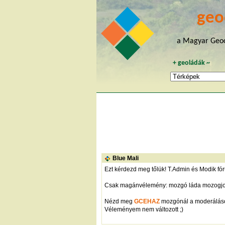
geo
a Magyar Geoc
+
geoládák
~
Blue Mali
Ezt kérdezd meg tőlük! T.Admin és Modik fó
Csak magánvélemény: mozgó láda mozogjon! 
Nézd meg
GCEHAZ
mozgónál a moderálás
Véleményem nem változott ;)