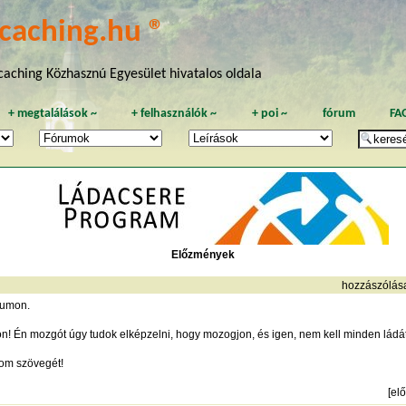
caching.hu ®
aching Közhasznú Egyesület hivatalos oldala
+
megtalálások
~
+
felhasználók
~
+
poi
~
fórum
FA
Előzmények
hozzászólás
rumon.
Én mozgót úgy tudok elképzelni, hogy mozogjon, és igen, nem kell minden ládát 
om szövegét!
[
el