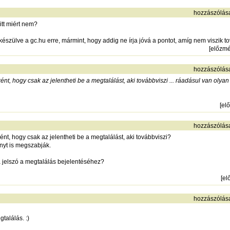
hozzászólás
 itt miért nem?
lkészülve a gc.hu erre, mármint, hogy addig ne írja jóvá a pontot, amíg nem viszik 
[
előzm
hozzászólás
ként, hogy csak az jelentheti be a megtalálást, aki továbbviszi ... ráadásul van oly
[
el
hozzászólás
ként, hogy csak az jelentheti be a megtalálást, aki továbbviszi?
nyt is megszabják.
 jelszó a megtalálás bejelentéséhez?
[
el
hozzászólás
találás. :)