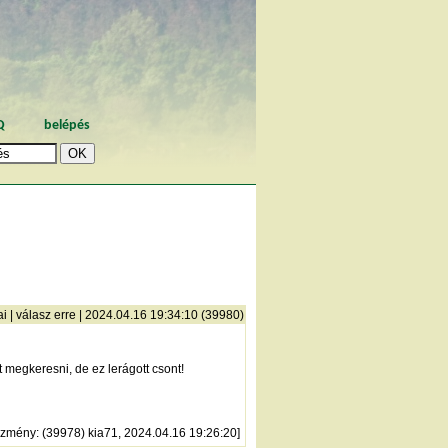
Q
belépés
ai
|
válasz erre
| 2024.04.16 19:34:10 (39980)
megkeresni, de ez lerágott csont!
őzmény
: (39978) kia71, 2024.04.16 19:26:20]