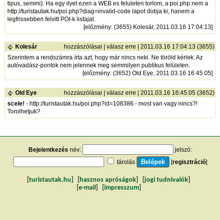
tipus, semmi). Ha egy ilyet ezen a WEB es feluleten torlom, a poi.php nem a
http://turistautak.hu/poi.php?diag=invalid-code
lapot dobja ki, hanem a
legfrissebben felvitt POI-k listajat.
[
előzmény
: (3655) Kolesár, 2011.03.16 17:04:13]
Kolesár
hozzászólásai
|
válasz erre
| 2011.03.16 17:04:13 (3655)
Szerintem a rendszámra írta azt, hogy már nincs neki. Ne töröld kérlek. Az
autóvadász-pontok nem jelennek meg semmilyen publikus felületen.
[
előzmény
: (3652) Old Eye, 2011.03.16 16:45:05]
Old Eye
hozzászólásai
|
válasz erre
| 2011.03.16 16:45:05 (3652)
scele!
-
http://turistautak.hu/poi.php?id=108386
- most van vagy nincs?!
Torolhetjuk?
Bejelentkezés
név:
jelszó:
tárolás
[
regisztráció
]
[
turistautak.hu
] [
hasznos apróságok
] [
jogi tudnivalók
]
[
e-mail
] [
impresszum
]