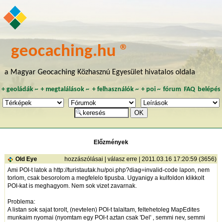
geocaching.hu ®
a Magyar Geocaching Közhasznú Egyesület hivatalos oldala
+
geoládák
~
+
megtalálások
~
+
felhasználók
~
+
poi
~
fórum
FAQ
belépés
Előzmények
Old Eye
hozzászólásai
|
válasz erre
| 2011.03.16 17:20:59 (3656)
Ami POI-t latok a
http://turistautak.hu/poi.php?diag=invalid-code
lapon, nem
torlom, csak besorolom a megfelelo tipusba. Ugyanigy a kulfoldon klikkolt
POI-kat is meghagyom. Nem sok vizet zavarnak.
Problema:
A listan sok sajat torolt, (nevtelen) POI-t talaltam, feltehetoleg MapEdites
munkaim nyomai (nyomtam egy POI-t aztan csak 'Del' , semmi nev, semmi