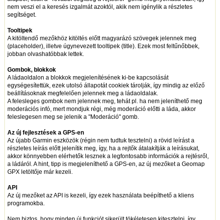
nem veszi el a keresés izgalmát azoktól, akik nem igénylik a részletes
segítséget.
Tooltipek
A kitöltendő mezőkhöz kitöltés előtt magyarázó szövegek jelennek meg
(placeholder), illetve úgynevezett tooltipek (title). Ezek most feltűnőbbek,
jobban olvashatóbbak lettek.
Gombok, blokkok
A ládaoldalon a blokkok megjelenítésének ki-be kapcsolását
egységesítettük, ezek utolsó állapotát cookiek tárolják, így mindig az előző
beállításoknak megfelelően jelennek meg a ládaoldalak.
A felesleges gombok nem jelennek meg, tehát pl. ha nem jeleníthető meg
moderációs infó, mert mondjuk régi, még moderáció előtti a láda, akkor
feleslegesen meg se jelenik a "Moderáció" gomb.
Az új fejlesztések a GPS-en
Az újabb Garmin eszközök (régin nem tudtuk tesztelni) a rövid leírást a
részletes leírás előtt jelenítik meg, így, ha a rejtők átalakítják a leírásukat,
akkor könnyebben elérhetők lesznek a legfontosabb információk a rejtésről,
a ládáról. A hint, tipp is megjeleníthető a GPS-en, az új mezőket a Geomap
GPX letöltője már kezeli.
API
Az új mezőket az API is kezeli, így ezek használata beépíthető a kliens
programokba.
Nem biztos, hogy minden új funkciót sikerült tökéletesen kitesztelni, így