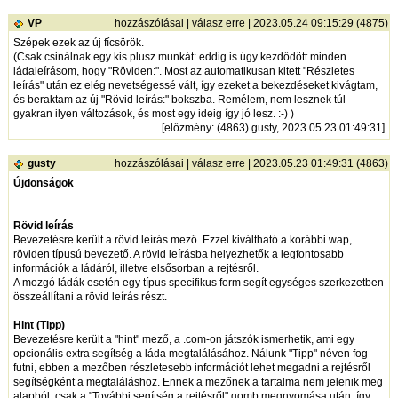
VP
hozzászólásai
|
válasz erre
| 2023.05.24 09:15:29 (4875)
Szépek ezek az új fícsörök.
(Csak csinálnak egy kis plusz munkát: eddig is úgy kezdődött minden
ládaleírásom, hogy "Röviden:". Most az automatikusan kitett "Részletes
leírás" után ez elég nevetségessé vált, így ezeket a bekezdéseket kivágtam,
és beraktam az új "Rövid leírás:" bokszba. Remélem, nem lesznek túl
gyakran ilyen változások, és most egy ideig így jó lesz. :-) )
[
előzmény
: (4863) gusty, 2023.05.23 01:49:31]
gusty
hozzászólásai
|
válasz erre
| 2023.05.23 01:49:31 (4863)
Újdonságok
Rövid leírás
Bevezetésre került a rövid leírás mező. Ezzel kiváltható a korábbi wap,
röviden típusú bevezető. A rövid leírásba helyezhetők a legfontosabb
információk a ládáról, illetve elsősorban a rejtésről.
A mozgó ládák esetén egy típus specifikus form segít egységes szerkezetben
összeállítani a rövid leírás részt.
Hint (Tipp)
Bevezetésre került a "hint" mező, a .com-on játszók ismerhetik, ami egy
opcionális extra segítség a láda megtalálásához. Nálunk "Tipp" néven fog
futni, ebben a mezőben részletesebb információt lehet megadni a rejtésről
segítségként a megtaláláshoz. Ennek a mezőnek a tartalma nem jelenik meg
alapból, csak a "További segítség a rejtésről" gomb megnyomása után, így