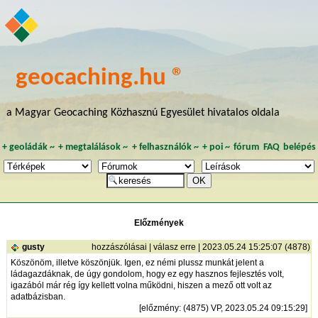
geocaching.hu ®
a Magyar Geocaching Közhasznú Egyesület hivatalos oldala
+
geoládák
~
+
megtalálások
~
+
felhasználók
~
+
poi
~
fórum
FAQ
belépés
Előzmények
gusty
hozzászólásai
|
válasz erre
| 2023.05.24 15:25:07 (4878)
Köszönöm, illetve köszönjük. Igen, ez némi plussz munkát jelent a
ládagazdáknak, de úgy gondolom, hogy ez egy hasznos fejlesztés volt,
igazából már rég így kellett volna működni, hiszen a mező ott volt az
adatbázisban.
[
előzmény
: (4875) VP, 2023.05.24 09:15:29]