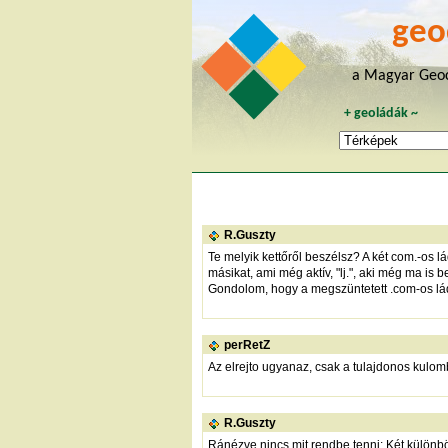
geo
a Magyar Geoc
+
geoládák
~
R.Guszty
Te melyik kettőről beszélsz? A két com.-os lá
másikat, ami még aktív, "lj.", aki még ma is b
Gondolom, hogy a megszüntetett .com-os láda
perRetZ
Az elrejto ugyanaz, csak a tulajdonos kulom
R.Guszty
Ránézve nincs mit rendbe tenni: Két különbö