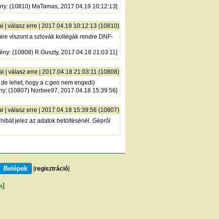
ny
: (10810) MaTamas, 2017.04.19 10:12:13]
ai
|
válasz erre
| 2017.04.19 10:12:13 (10810)
ire viszont a szlovák kollégák rendre DNF-
ény
: (10808) R.Guszty, 2017.04.18 21:03:11]
ai
|
válasz erre
| 2017.04.18 21:03:11 (10808)
, de lehet, hogy a c:geo nem engedi)
ny
: (10807) Norbee97, 2017.04.18 15:39:56]
ai
|
válasz erre
| 2017.04.18 15:39:56 (10807)
ibát jelez az adatok betöltésénél. Gépről
[
regisztráció
]
m
]