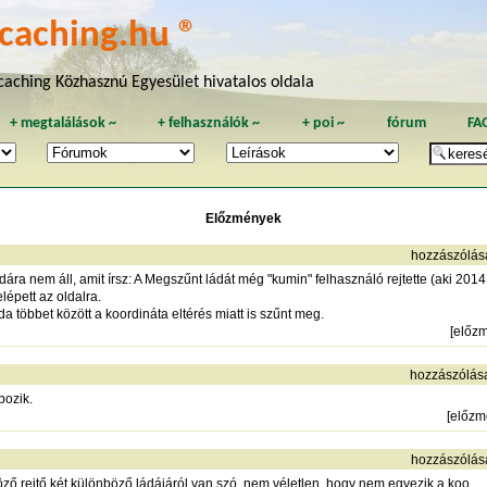
caching.hu ®
aching Közhasznú Egyesület hivatalos oldala
+
megtalálások
~
+
felhasználók
~
+
poi
~
fórum
FA
Előzmények
hozzászólás
dára nem áll, amit írsz: A Megszűnt ládát még "kumin" felhasználó rejtette (aki 2014
elépett az oldalra.
 többet között a koordináta eltérés miatt is szűnt meg.
[
előz
hozzászólás
bozik.
[
előzm
hozzászólás
ző rejtő két különböző ládájáról van szó, nem véletlen, hogy nem egyezik a koo.