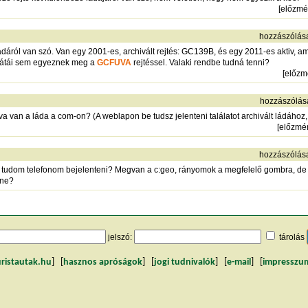
[
előzmé
hozzászólás
ról van szó. Van egy 2001-es, archivált rejtés: GC139B, és egy 2011-es aktiv, am
nátái sem egyeznek meg a
GCFUVA
rejtéssel. Valaki rendbe tudná tenni?
[
előzm
hozzászólás
va van a láda a com-on? (A weblapon be tudsz jelenteni találatot archivált ládához
[
előzmé
hozzászólás
 tudom telefonom bejelenteni? Megvan a c:geo, rányomok a megfelelő gombra, de h
lne?
jelszó:
tárolás
uristautak.hu
] [
hasznos apróságok
] [
jogi tudnivalók
] [
e-mail
] [
impresszu