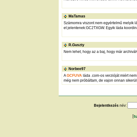
MaTamas
Számomra viszont nem egyértelmű melyik ládá
et jelentenek:GC2TXGW. Egyik láda koordi
R.Guszty
Nem lehet, hogy az a baj, hogy már archivál
Norbee97
A
GCFUVA
láda .com-os verzióját miért nem
még nem próbáltam, de vajon onnan sikerü
Bejelentkezés
név:
[
t