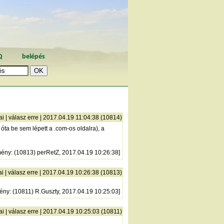
Q
belépés
ai
|
válasz erre
| 2017.04.19 11:04:38 (10814)
 óta be sem lépett a .com-os oldalra), a
mény
: (10813) perRetZ, 2017.04.19 10:26:38]
ai
|
válasz erre
| 2017.04.19 10:26:38 (10813)
ény
: (10811) R.Guszty, 2017.04.19 10:25:03]
ai
|
válasz erre
| 2017.04.19 10:25:03 (10811)