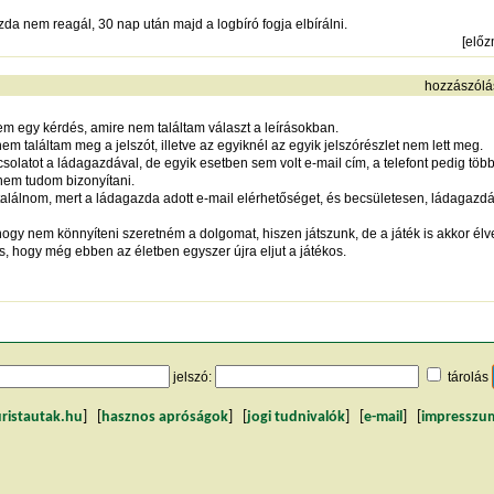
zda nem reagál, 30 nap után majd a logbíró fogja elbírálni.
[
elő
hozzászólá
em egy kérdés, amire nem találtam választ a leírásokban.
m találtam meg a jelszót, illetve az egyiknél az egyik jelszórészlet nem lett meg.
solatot a ládagazdával, de egyik esetben sem volt e-mail cím, a telefont pedig több
 nem tudom bizonyítani.
találnom, mert a ládagazda adott e-mail elérhetőséget, és becsületesen, ládagazd
ogy nem könnyíteni szeretném a dolgomat, hiszen játszunk, de a játék is akkor élve
, hogy még ebben az életben egyszer újra eljut a játékos.
jelszó:
tárolás
uristautak.hu
] [
hasznos apróságok
] [
jogi tudnivalók
] [
e-mail
] [
impresszu