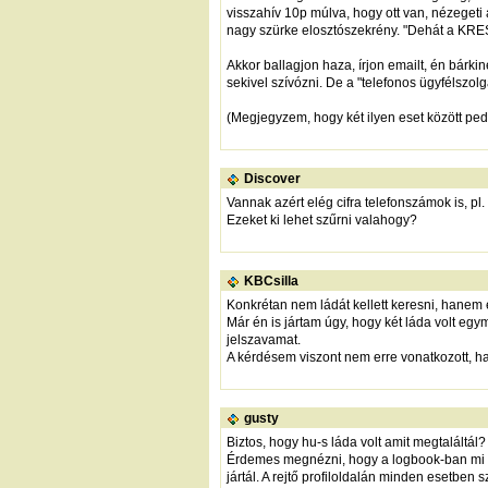
visszahív 10p múlva, hogy ott van, nézegeti
nagy szürke elosztószekrény. "Dehát a KRESZ 
Akkor ballagjon haza, írjon emailt, én bárk
sekivel szívózni. De a "telefonos ügyfélszolg
(Megjegyzem, hogy két ilyen eset között ped
Discover
Vannak azért elég cifra telefonszámok is, pl.
Ezeket ki lehet szűrni valahogy?
KBCsilla
Konkrétan nem ládát kellett keresni, hanem e
Már én is jártam úgy, hogy két láda volt egy
jelszavamat.
A kérdésem viszont nem erre vonatkozott, ha
gusty
Biztos, hogy hu-s láda volt amit megtaláltál
Érdemes megnézni, hogy a logbook-ban mi sze
jártál. A rejtő profiloldalán minden esetben 