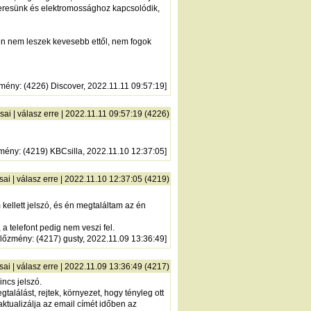
 keresünk és elektromossághoz kapcsolódik,
 én nem leszek kevesebb ettől, nem fogok
zmény
: (4226) Discover, 2022.11.11 09:57:19]
sai
|
válasz erre
| 2022.11.11 09:57:19 (4226)
zmény
: (4219) KBCsilla, 2022.11.10 12:37:05]
sai
|
válasz erre
| 2022.11.10 12:37:05 (4219)
 kellett jelszó, és én megtaláltam az én
 telefont pedig nem veszi fel.
lőzmény
: (4217) gusty, 2022.11.09 13:36:49]
sai
|
válasz erre
| 2022.11.09 13:36:49 (4217)
incs jelszó.
lálást, rejtek, környezet, hogy tényleg ott
 aktualizálja az email címét időben az