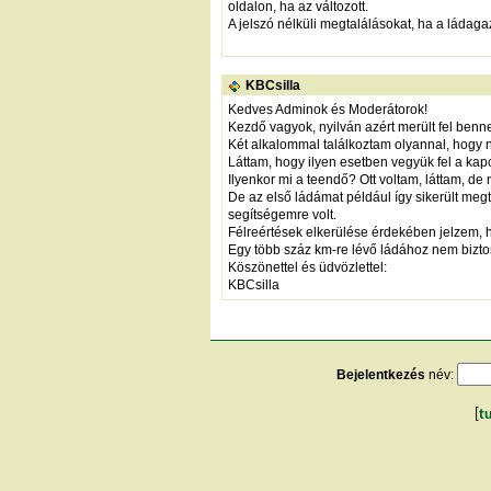
oldalon, ha az változott.
A jelszó nélküli megtalálásokat, ha a ládaga
KBCsilla
Kedves Adminok és Moderátorok!
Kezdő vagyok, nyilván azért merült fel benn
Két alkalommal találkoztam olyannal, hogy ne
Láttam, hogy ilyen esetben vegyük fel a kapc
Ilyenkor mi a teendő? Ott voltam, láttam, de
De az első ládámat például így sikerült meg
segítségemre volt.
Félreértések elkerülése érdekében jelzem, h
Egy több száz km-re lévő ládához nem biztos
Köszönettel és üdvözlettel:
KBCsilla
Bejelentkezés
név:
[
t