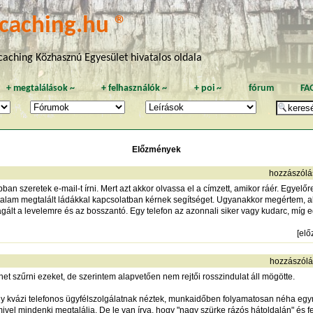
caching.hu ®
aching Közhasznú Egyesület hivatalos oldala
+
megtalálások
~
+
felhasználók
~
+
poi
~
fórum
FA
Előzmények
hozzászólá
bban szeretek e-mail-t írni. Mert azt akkor olvassa el a címzett, amikor ráér. Egye
talam megtalált ládákkal kapcsolatban kérnek segítséget. Ugyanakkor megértem, aki
agált a levelemre és az bosszantó. Egy telefon az azonnali siker vagy kudarc, míg e
[
elő
hozzászólá
 szűrni ezeket, de szerintem alapvetően nem rejtői rosszindulat áll mögötte.
 hogy kvázi telefonos ügyfélszolgálatnak néztek, munkaidőben folyamatosan néha e
ivel mindenki megtalálja. De le van írva, hogy "nagy szürke rázós hátoldalán" és f