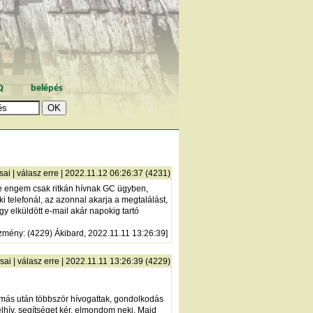
Q
belépés
sai
|
válasz erre
| 2022.11.12 06:26:37 (4231)
lőre engem csak ritkán hívnak GC ügyben,
 telefonál, az azonnal akarja a megtalálást,
gy elküldött e-mail akár napokig tartó
zmény
: (4229) Ákibard, 2022.11.11 13:26:39]
sai
|
válasz erre
| 2022.11.11 13:26:39 (4229)
gymás után többször hívogattak, gondolkodás
elhív, segítséget kér, elmondom neki. Majd