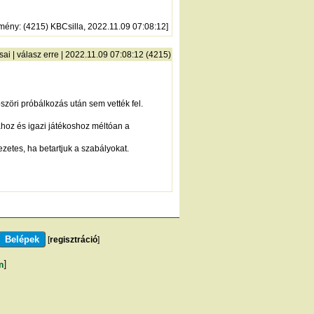
zmény
: (4215) KBCsilla, 2022.11.09 07:08:12]
sai
|
válasz erre
| 2022.11.09 07:08:12 (4215)
szöri próbálkozás után sem vették fel.
ához és igazi játékoshoz méltóan a
zetes, ha betartjuk a szabályokat.
[
regisztráció
]
m
]