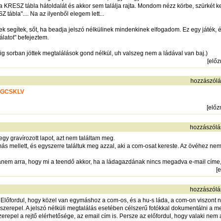
 a KRESZ tábla hátoldalát és akkor sem találja rajta. Mondom nézz körbe, szürkét
tábla".... Na az ilyenből elegem lett...
inek segítek, sőt, ha beadja jelszó nélkülinek mindenkinek elfogadom. Ez egy játék,
álatot" befejeztem.
ig sorban jöttek megtalálások gond nélkül, uh valszeg nem a ládával van baj.)
[
elő
hozzászólá
GCSKLV
[
elő
hozzászólá
gy gravírozott lapot, azt nem találtam meg.
más mellett, és egyszerre találtuk meg azzal, aki a com-osat kereste. Az övéhez nem
nem arra, hogy mi a teendő akkor, ha a ládagazdának nincs megadva e-mail címe, a
[
e
hozzászólá
? Előfordul, hogy közel van egymáshoz a com-os, és a hu-s láda, a com-on viszont n
repel. A jelszó nélküli megtalálás esetében célszerű fotókkal dokumentálni a megta
szerepel a rejtő elérhetősége, az email cím is. Persze az előfordul, hogy valaki nem